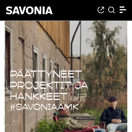
Päättyneet projekt
Päättyneet
projektit ja
hankkeet
#savoniaAMK