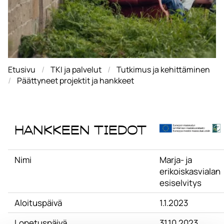
Etusivu
TKI ja palvelut
Tutkimus ja kehittäminen
Päättyneet projektit ja hankkeet
Hankkeen tiedot
Nimi
Marja- ja
erikoiskasvialan
esiselvitys
Aloituspäivä
1.1.2023
Lopetuspäivä
31.10.2023