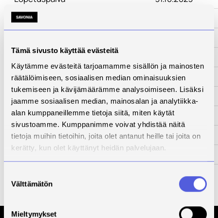
www-sivut
-
Tila
Päättynyt
Tämä sivusto käyttää evästeitä
Yhteyshenkilö
Outi Kuvaja
Käytämme evästeitä tarjoamamme sisällön ja mainosten
Kuvaus
räätälöimiseen, sosiaalisen median ominaisuuksien
tukemiseen ja kävijämäärämme analysoimiseen. Lisäksi
Kehittämistarve
jaamme sosiaalisen median, mainosalan ja analytiikka-
alan kumppaneillemme tietoja siitä, miten käytät
Toimenpiteet
sivustoamme. Kumppanimme voivat yhdistää näitä
Tulokset
tietoja muihin tietoihin, joita olet antanut heille tai joita on
kerätty, kun olet käyttänyt heidän palvelujaan.
Kumppanit
Rahoittaja
Leader
Suostumuksen
(maasetu)
Välttämätön
valinta
2014-2020
Mieltymykset