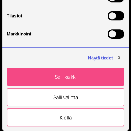
Tilaa Savonian uutiskirje
Tilastot
Markkinointi
Näytä tiedot
Savonia on kansainvälinen työelämäläheinen
Salli kaikki
korkeakoulu, joka kouluttaa, tutkii, kehittää ja
innovoi.
Salli valinta
Opiskelijoita + 9000
Työntekijöitä + 600
Kiellä