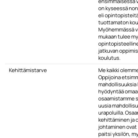
ensimmäisessä 
on kyseessä non
eli opintopisteit
tuottamaton kou
Myöhemmässä v
mukaan tulee m
opintopisteellin
jatkuvan oppimi
koulutus.
Kehittämistarve
Me kaikki olemme
Oppijoina etsim
mahdollisuuksia 
hyödyntää omaa
osaamistamme s
uusia mahdollisu
urapoluilla. Osa
kehittäminen ja
johtaminen ovat
paitsi yksilön, m