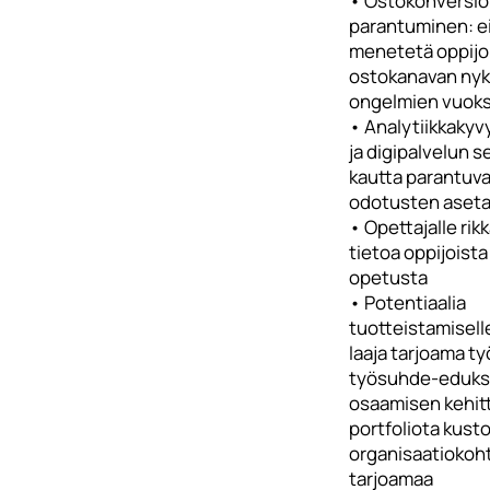
• Ostokonversi
parantuminen: e
menetetä oppijo
ostokanavan nyk
ongelmien vuoks
• Analytiikkakyv
ja digipalvelun 
kautta parantuv
odotusten aset
• Opettajalle ri
tietoa oppijoist
opetusta
• Potentiaalia
tuotteistamisell
laaja tarjoama ty
työsuhde-eduksi 
osaamisen kehit
portfoliota kus
organisaatiokoht
tarjoamaa