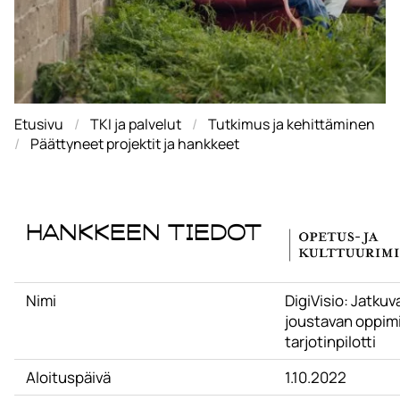
Etusivu
TKI ja palvelut
Tutkimus ja kehittäminen
Päättyneet projektit ja hankkeet
Hankkeen tiedot
Nimi
DigiVisio: Jatkuv
joustavan oppim
tarjotinpilotti
Aloituspäivä
1.10.2022