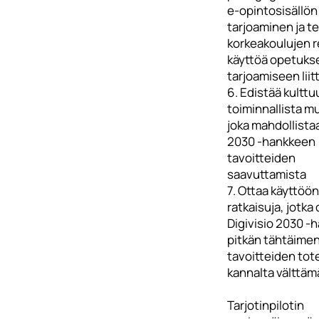
e-opintosisällön
tarjoaminen ja t
korkeakoulujen 
käyttöä opetukse
tarjoamiseen liit
6. Edistää kulttuu
toiminnallista m
joka mahdollistaa
2030 -hankkeen
tavoitteiden
saavuttamista
7. Ottaa käyttöön 
ratkaisuja, jotka
Digivisio 2030 -
pitkän tähtäime
tavoitteiden to
kannalta välttäm
Tarjotinpilotin