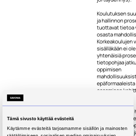
Koulutuksen suu
ja hallinnon pros
tuottavat tietoa 
osasta mahdollis
Korkeakoulujen väl
sisälläkään ei ole
yhtenäisiä prose
tietopohjaa jatk
oppimisen
mahdollisuuksist
epäformaaleista
osaamisen kehit
tilaisuuksista.
Digitaalisuuden 
ole täysmääräise
Tämä sivusto käyttää evästeitä
hyödynnetty opp
Käytämme evästeitä tarjoamamme sisällön ja mainosten
polulla ja sen o
räätälöimiseen, sosiaalisen median ominaisuuksien