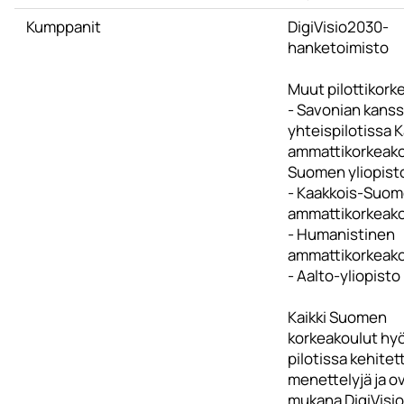
Kumppanit
DigiVisio2030-
hanketoimisto
Muut pilottikork
- Savonian kans
yhteispilotissa K
ammattikorkeakou
Suomen yliopist
- Kaakkois-Suo
ammattikorkeak
- Humanistinen
ammattikorkeak
- Aalto-yliopisto
Kaikki Suomen
korkeakoulut hy
pilotissa kehitet
menettelyjä ja o
mukana DigiVisi