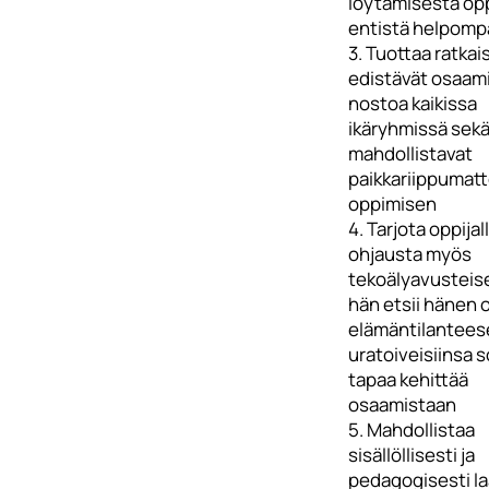
löytämisestä opp
entistä helpomp
3. Tuottaa ratkai
edistävät osaam
nostoa kaikissa
ikäryhmissä sek
mahdollistavat
paikkariippumat
oppimisen
4. Tarjota oppijal
ohjausta myös
tekoälyavusteise
hän etsii hänen
elämäntilantees
uratoiveisiinsa 
tapaa kehittää
osaamistaan
5. Mahdollistaa
sisällöllisesti ja
pedagogisesti l