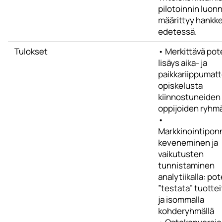
pilotoinnin luon
määrittyy hankk
edetessä.
Tulokset
• Merkittävä pot
lisäys aika- ja
paikkariippumat
opiskelusta
kiinnostuneiden
oppijoiden ryhm
•
Markkinointipon
keveneminen ja
vaikutusten
tunnistaminen
analytiikalla: pot
”testata” tuottei
ja isommalla
kohderyhmällä