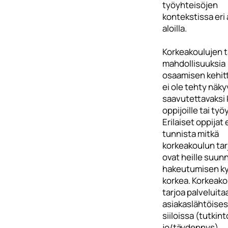
työyhteisöjen
kontekstissa eri a
aloilla.
Korkeakoulujen t
mahdollisuuksia
osaamisen kehit
ei ole tehty näky
saavutettavaksi 
oppijoille tai työ
Erilaiset oppijat 
tunnista mitkä
korkeakoulun ta
ovat heille suunn
hakeutumisen k
korkea. Korkeako
tarjoa palveluita
asiakaslähtöises
siiloissa (tutkint
jo/täydennys).