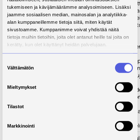
oppijoiden, opett
tukemiseen ja kävijämäärämme analysoimiseen. Lisäksi
ohjaajien tukena
jaamme sosiaalisen median, mainosalan ja analytiikka-
kuten tekoälyä e
alan kumppaneillemme tietoja siitä, miten käytät
hyödynnetä tiet
sivustoamme. Kumppanimme voivat yhdistää näitä
kokoamiseen ja
tietoja muihin tietoihin, joita olet antanut heille tai joita on
analysoimiseen
kerätty, kun olet käyttänyt heidän palvelujaan.
toimijoiden tuke
tarjoomatiedon
esittämiseen ja 
Suostumuksen
löydettävyyteen
Välttämätön
valinta
yhteisiä ratkaisu
Mieltymykset
Näiden haasteid
ratkaiseminen on 
menestystekijä
Tilastot
korkeakouluille j
suomalaiselle
osaamisjärjestel
Markkinointi
Toimenpiteet
Pilottikorkeakou