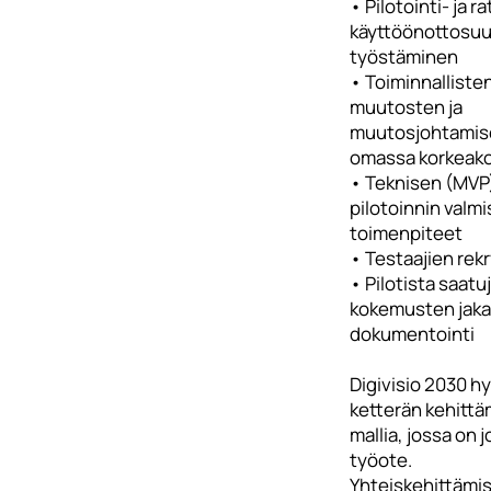
• Pilotointi- ja r
käyttöönottosu
työstäminen
• Toiminnalliste
muutosten ja
muutosjohtamis
omassa korkeak
• Teknisen (MVP
pilotoinnin valmi
toimenpiteet
• Testaajien rekr
• Pilotista saatu
kokemusten jaka
dokumentointi
Digivisio 2030 h
ketterän kehitt
mallia, jossa on 
työote.
Yhteiskehittämis