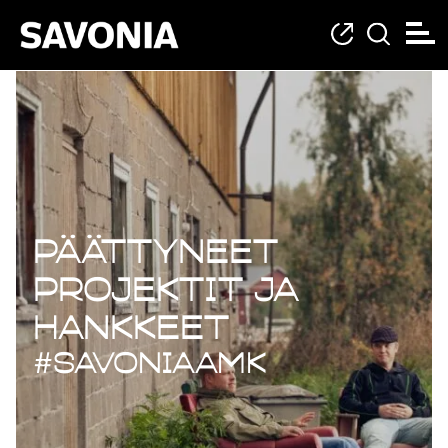
Päättyneet projekt
Päättyneet
projektit ja
hankkeet
#savoniaAMK