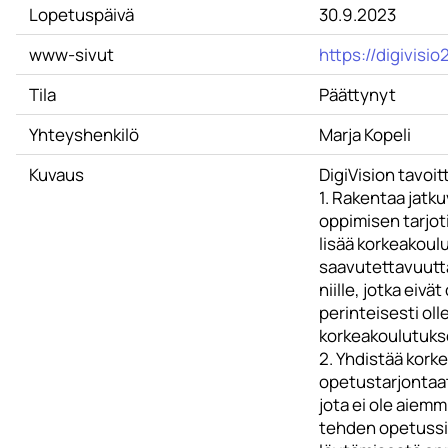
Lopetuspäivä
30.9.2023
www-sivut
https://digivisio
Tila
Päättynyt
Yhteyshenkilö
Marja Kopeli
Kuvaus
DigiVision tavoi
1. Rakentaa jatk
oppimisen tarjoti
lisää korkeakoul
saavutettavuut
niille, jotka eivät
perinteisesti oll
korkeakoulutukse
2. Yhdistää kork
opetustarjontaat
jota ei ole aiemm
tehden opetussi