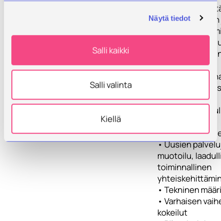
keskeisenä teht
Näytä tiedot
edistää jatkuvan 
joustavan oppim
tarjottimen osaj
Salli kaikki
1.0 non-formaalin
informaalin
koulutustarjonn
Salli valinta
yhteiskehittämis
pilottia.
Pilottikorkeakoul
Kiellä
kuuluu mm.
• Ratkaisujen ide
• Uusien palvelu
muotoilu, laadull
toiminnallinen
yhteiskehittämi
• Tekninen määri
• Varhaisen vai
kokeilut