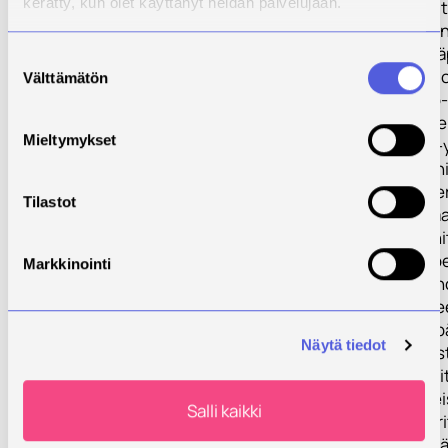
kerätty, kun olet käyttänyt heidän palvelujaan.
Suomessa. Muut
uusiutuminen on
kilpailukyvyn yll
Suostumuksen
Uusimmassa Suom
Välttämätön
valinta
Finnveran ja työ-
elinkeinominist
Mieltymykset
syksyn 2022 Pk-
pk-yritysten keh
nousevat esiin er
Tilastot
markkinointiosa
henkilöstön kehi
kouluttamistarp
Markkinointi
useampi yritys 
kehittämiskohte
johtamisen. Ympä
Näytä tiedot
säädösvaatimus
nousee esille yr
kehittämistarpei
Salli kaikki
tärkeimpänä). Yr
mukaan on syytä 