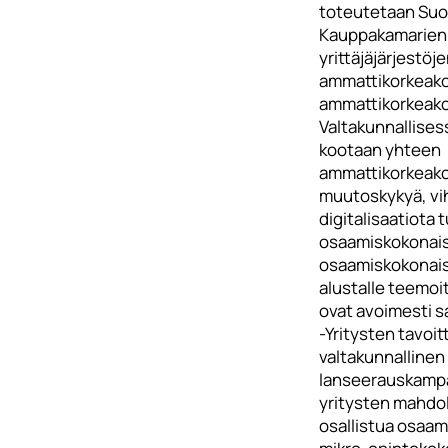
toteutetaan Suom
Kauppakamarien,
yrittäjäjärjestöje
ammattikorkeako
ammattikorkeako
Valtakunnallises
kootaan yhteen
ammattikorkeako
muutoskykyä, vih
digitalisaatiota 
osaamiskokonais
osaamiskokonais
alustalle teemoi
ovat avoimesti sa
-Yritysten tavoit
valtakunnallinen
lanseerauskampan
yritysten mahdo
osallistua osaam