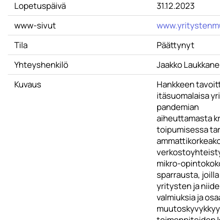
Lopetuspäivä
31.12.2023
www-sivut
www.yritystenm
Tila
Päättynyt
Yhteyshenkilö
Jaakko Laukkan
Kuvaus
Hankkeen tavoit
itäsuomalaisa yr
pandemian
aiheuttamasta kr
toipumisessa tar
ammattikorkeako
verkostoyhteisty
mikro-opintokoko
sparrausta, joill
yritysten ja niid
valmiuksia ja os
muutoskyvykkyy
toimenpiteiden 