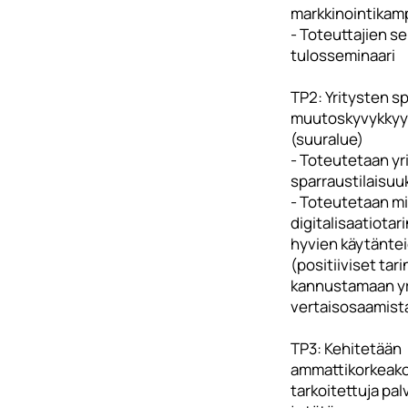
markkinointikamp
- Toteuttajien s
tulosseminaari
TP2: Yritysten sp
muutoskyvykkyy
(suuralue)
- Toteutetaan yrit
sparraustilaisuu
- Toteutetaan mi
digitalisaatiotari
hyvien käytänte
(positiiviset tar
kannustamaan yr
vertaisosaamist
TP3: Kehitetään
ammattikorkeakou
tarkoitettuja palv