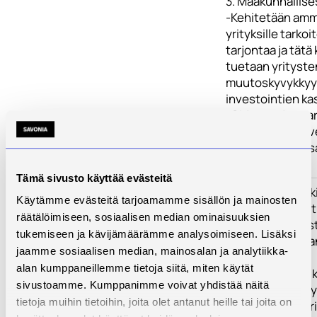
3. Maakunnallises
-Kehitetään amm
yrityksille tarkoi
tarjontaa ja tätä
tuetaan yrityste
muutoskyvykkyytt
investointien ka
-Ohjataan ja spar
alueellisten palv
koulutusorganis
palveluihin.
Tämä sivusto käyttää evästeitä
Kehittämistarve
Viime vuosien äkil
Käytämme evästeitä tarjoamamme sisällön ja mainosten
odottamattomat
räätälöimiseen, sosiaalisen median ominaisuuksien
toimintaympäris
tukemiseen ja kävijämäärämme analysoimiseen. Lisäksi
(korona, Ukraina
jaamme sosiaalisen median, mainosalan ja analytiikka-
vaikuttaneet
alan kumppaneillemme tietoja siitä, miten käytät
merkittävästi mik
sivustoamme. Kumppanimme voivat yhdistää näitä
toimintaedellytyk
tietoja muihin tietoihin, joita olet antanut heille tai joita on
kilpailukykyyn eri