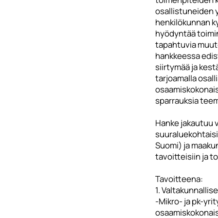
osallistuneiden y
henkilökunnan k
hyödyntää toimi
tapahtuvia muuto
hankkeessa edis
siirtymää ja kest
tarjoamalla osalli
osaamiskokonais
sparrauksia teemo
Hanke jakautuu va
suuraluekohtaisii
Suomi) ja maakun
tavoitteisiin ja t
Tavoitteena:
1. Valtakunnallise
-Mikro- ja pk-yrit
osaamiskokonais