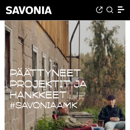
Päättyneet projekt
Päättyneet
projektit ja
hankkeet
#savoniaAMK