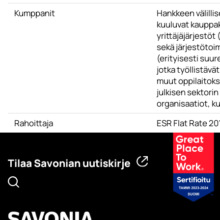
Kumppanit
Hankkeen välill
kuuluvat kauppa
yrittäjäjärjestöt
sekä järjestötoim
(erityisesti suu
jotka työllistävät
muut oppilaitokse
julkisen sektorin
organisaatiot, k
Rahoittaja
ESR Flat Rate 2
Tilaa Savonian uutiskirje