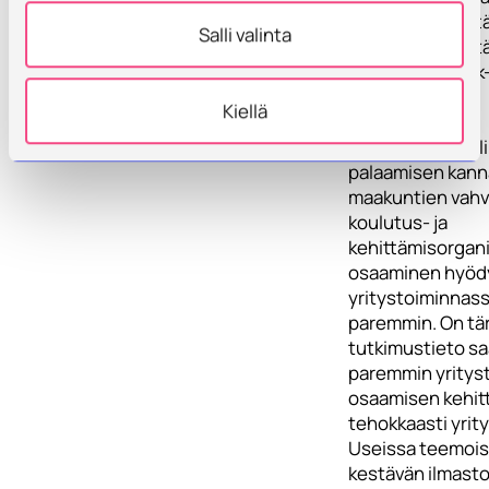
myös siihen, ett
Salli valinta
osa pienemmistä 
kasvupolulle (Pk
2/2022).
Kiellä
Uuteen normaalii
palaamisen kanna
maakuntien vahv
koulutus- ja
kehittämisorgan
osaaminen hyöd
yritystoiminnass
paremmin. On tär
tutkimustieto sa
paremmin yrityst
osaamisen kehit
tehokkaasti yrity
Useissa teemoiss
kestävän ilmasto