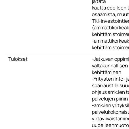
ja tätä
kautta edelleen 
osaamista, muut
TKI-investointie
(ammattikorkeak
kehittämistoime
-ammattikorkeak
kehittämistoimen
Tulokset
-Jatkuvan oppim
valtakunnallisen
kehittäminen
-Yritysten info- j
sparraustilaisuud
ohjaus amk:ien t
palvelujen piiriin
-amk:ien yrityks
palvelukokonai
virtaviivaistamin
uudelleenmuoto