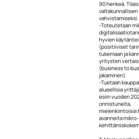
90 henkeä. Tilai
valtakunnallisen
vahvistamiseksi.
-Toteutetaan mik
digitalisaatiotari
hyvien käytänte
(positiiviset tari
tukemaan ja ka
yritysten vertai
(business to bu
jakaminen)
-Tuetaan kauppa
alueellisia yritt
esiin vuoden 202
onnistuneita,
mielenkiintoisia 
avanneita mikro- 
kehittämiskokem