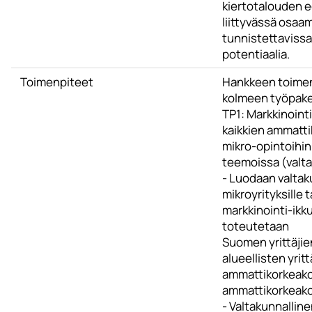
kiertotalouden 
liittyvässä osaa
tunnistettavissa 
potentiaalia.
Toimenpiteet
Hankkeen toimen
kolmeen työpaket
TP1: Markkinoint
kaikkien ammatt
mikro-opintoihin 
teemoissa (valta
- Luodaan valtaku
mikroyrityksille 
markkinointi-ikku
toteutetaan
Suomen yrittäji
alueellisten yritt
ammattikorkeako
ammattikorkeako
- Valtakunnallin