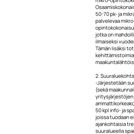
mikro-opintokok
Osaamiskokonai
50-70 pk- ja mikr
palvelevaa mikro
opintokokonaisuu
jotka on mahdolli
ilmaiseksi vuode
Tämän lisäksi to
kehittämistoimia
maakuntalähtöis
2. Suuraluekohta
-Järjestetään su
(sekä maakunnall
yritysjärjestöjen 
ammattikorkeako
50 kpl info- ja sp
joissa tuodaan e
ajankohtaisia tr
suuralueella spar