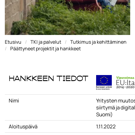
Etusivu
TKI ja palvelut
Tutkimus ja kehittäminen
Päättyneet projektit ja hankkeet
Hankkeen tiedot
Nimi
Yritysten muuto
siirtymä ja digita
Suomi)
Aloituspäivä
1.11.2022