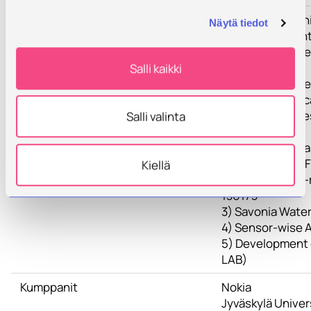
Tulokset
The results of t
Näytä tiedot
concepts, scient
major results are
Salli kaikki
1) Savonia Bachel
Replica for Criti
https://www.th
Salli valinta
sequence=2
2) Savonia UAS a
Approaches on Fa
Kiellä
https://www.hs
136173
3) Savonia Wate
4) Sensor-wise 
5) Development 
LAB)
Kumppanit
Nokia
Jyväskylä Univer