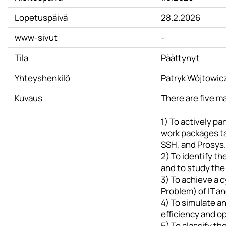
Lopetuspäivä
28.2.2026
www-sivut
-
Tila
Päättynyt
Yhteyshenkilö
Patryk Wójtowic
Kuvaus
There are five ma
1) To actively pa
work packages ta
SSH, and Prosys.
2) To identify th
and to study the
3) To achieve a 
Problem) of IT a
4) To simulate a
efficiency and o
5) To classify th