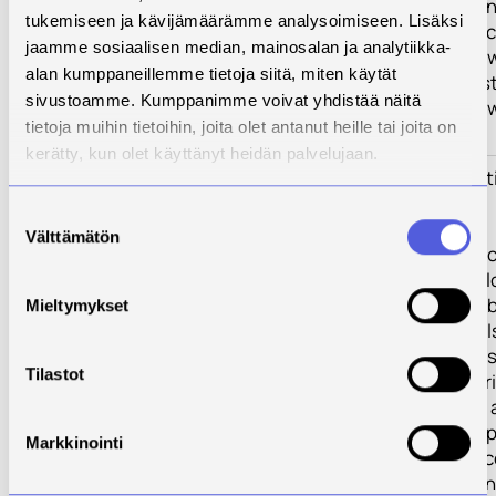
resilience, and 
tukemiseen ja kävijämäärämme analysoimiseen. Lisäksi
Technology) sec
jaamme sosiaalisen median, mainosalan ja analytiikka-
methodologies wi
alan kumppaneillemme tietoja siitä, miten käytät
contributes to st
sivustoamme. Kumppanimme voivat yhdistää näitä
infrastructures 
tietoja muihin tietoihin, joita olet antanut heille tai joita on
and industry.
kerätty, kun olet käyttänyt heidän palvelujaan.
Toimenpiteet
Savonia has part
and they are:
Suostumuksen
Välttämätön
valinta
1) Savonia has ac
management, alon
project deliverab
Mieltymykset
2)Savonia has al
models and eco
Tilastot
3) Savonia contr
sensor security 
proof-of-concep
Markkinointi
4) Savonia also 
security assura