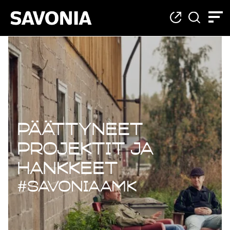
Päättyneet projekt
Päättyneet
projektit ja
hankkeet
#savoniaAMK