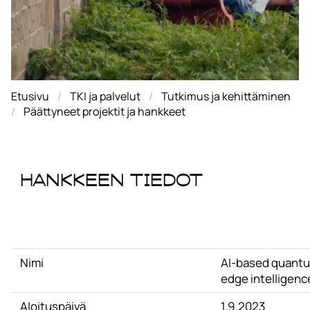
Etusivu
TKI ja palvelut
Tutkimus ja kehittäminen
Päättyneet projektit ja hankkeet
Hankkeen tiedot
Nimi
AI-based quantu
edge intelligenc
Aloituspäivä
1.9.2023