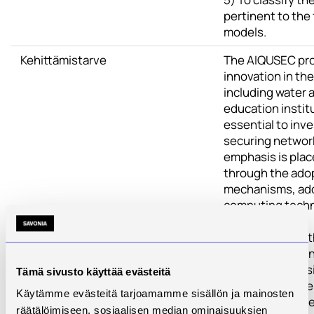
pertinent to the 
models.
Kehittämistarve
The AIQUSEC pro
innovation in the
including water 
education institu
essential to inv
securing network
emphasis is pla
through the ado
mechanisms, add
computing techn
In this context,
Infrastructure a
platforms to des
Tämä sivusto käyttää evästeitä
solutions and d
Käytämme evästeitä tarjoamamme sisällön ja mainosten
layers of cybers
räätälöimiseen, sosiaalisen median ominaisuuksien