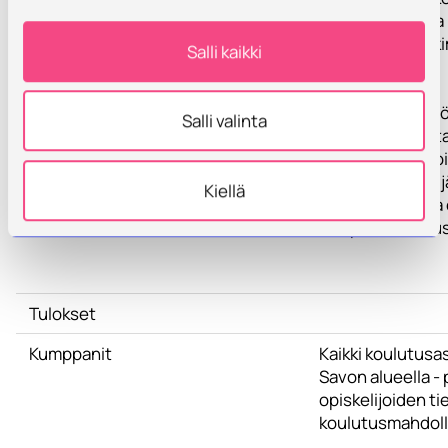
kartoittaa tietoa
haastattelututki
Salli kaikki
Yhteistyössä
opiskelijajärjest
Salli valinta
pyrimme madalt
kynnystä opintoi
hakeutumiselle j
Kiellä
mahdollisuuksia 
kampuksiin tutu
Tulokset
Kumppanit
Kaikki koulutusa
Savon alueella -
opiskelijoiden t
koulutusmahdoll