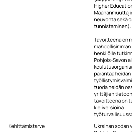
Higher Educatio
Maahanmuuttajie
neuvonta sekä 
tunnistaminen).
Tavoitteena on m
mahdollisimman
henkilölle tutki
Pohjois-Savon a
koulutusorganisa
parantaa heidän
työllistymisvalmi
tuoda heidän o
yrittäjien tieto
tavoitteena on t
kieliversioina
työturvallisuuss
Kehittämistarve
Ukrainan sodan 