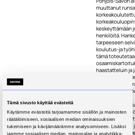
Pohjois-Savon al
muuttanut runsa
korkeakoulutettu
korkeakouluopin
keskeyttämään j
henkilöitä. Hank
tarpeeseen selvi
koulutus-ja työh
tämä toteuteta
osaamiskartoitu
haastatteluin ja 
kohderyhmille jä
tapahtumiin. Ker
on tarkoitus hyö
alueen
Tämä sivusto käyttää evästeitä
koulutusorganisa
yritysten käyttöö
Käytämme evästeitä tarjoamamme sisällön ja mainosten
koulutussuunnit
räätälöimiseen, sosiaalisen median ominaisuuksien
opiskelijarekryn j
tukemiseen ja kävijämäärämme analysoimiseen. Lisäksi
yritysten osaaja
jaamme sosiaalisen median, mainosalan ja analytiikka-