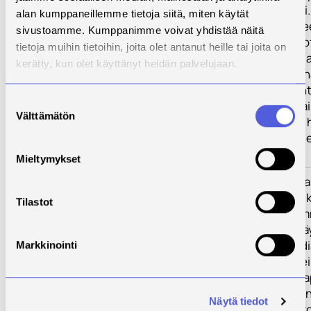
helpottamiseksi.
alan kumppaneillemme tietoja siitä, miten käytät
tietopohjaa alueel
sivustoamme. Kumppanimme voivat yhdistää näitä
käytettävissä, j
tietoja muihin tietoihin, joita olet antanut heille tai joita on
palvelee kaikkia
kerätty, kun olet käyttänyt heidän palvelujaan.
sidosryhmiä, ja 
kerätty tietokan
Suostumuksen
tulevia, saman a
Välttämätön
valinta
parissa toimivia
edistämään niid
menestymistä.
Mieltymykset
Toimenpiteet
Pyritään tavoit
kohderyhmä eri k
Tilastot
esittäytymällä m
kohderyhmän kä
sosiaalisen medi
Markkinointi
jalkautumalla hei
järjestettäviin 
järjestämällä hen
Näytä tiedot
tapaamisia, tark