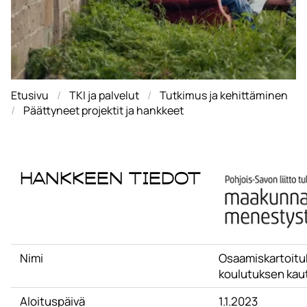
Etusivu
TKI ja palvelut
Tutkimus ja kehittäminen
Päättyneet projektit ja hankkeet
Hankkeen tiedot
Nimi
Osaamiskartoitu
koulutuksen kau
Aloituspäivä
1.1.2023