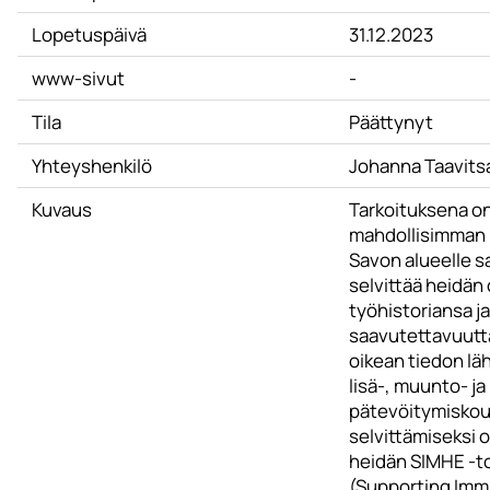
Lopetuspäivä
31.12.2023
www-sivut
-
Tila
Päättynyt
Yhteyshenkilö
Johanna Taavits
Kuvaus
Tarkoituksena on
mahdollisimman 
Savon alueelle 
selvittää heidän 
työhistoriansa j
saavutettavuutta
oikean tiedon läh
lisä-, muunto- ja
pätevöitymiskou
selvittämiseksi
heidän SIMHE -to
(Supporting Immi