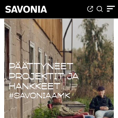
Päättyneet projekt
Päättyneet
projektit ja
hankkeet
#savoniaAMK