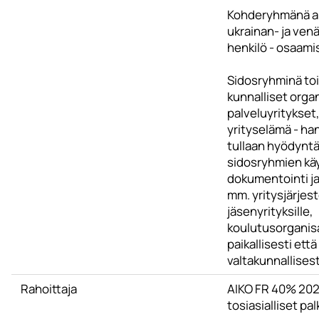
Kohderyhmänä al
ukrainan- ja venä
henkilö - osaami
Sidosryhminä to
kunnalliset organ
palveluyritykset
yrityselämä - ha
tullaan hyödynt
sidosryhmien kä
dokumentointi ja
mm. yritysjärjes
jäsenyrityksille,
koulutusorganisa
paikallisesti että
valtakunnallisest
Rahoittaja
AIKO FR 40% 202
tosiasialliset pal