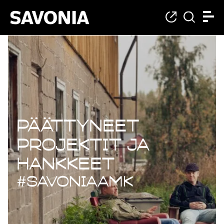
Päättyneet projekt
Päättyneet
projektit ja
hankkeet
#savoniaAMK