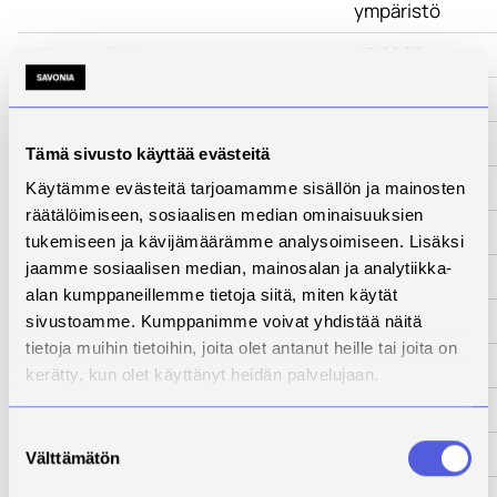
ympäristö
Aloituspäivä
1.3.2023
Lopetuspäivä
31.3.2025
www-sivut
-
Tämä sivusto käyttää evästeitä
Tila
Päättynyt
Käytämme evästeitä tarjoamamme sisällön ja mainosten
räätälöimiseen, sosiaalisen median ominaisuuksien
Yhteyshenkilö
Aki Happonen
tukemiseen ja kävijämäärämme analysoimiseen. Lisäksi
jaamme sosiaalisen median, mainosalan ja analytiikka-
Kuvaus
alan kumppaneillemme tietoja siitä, miten käytät
Kehittämistarve
sivustoamme. Kumppanimme voivat yhdistää näitä
tietoja muihin tietoihin, joita olet antanut heille tai joita on
Toimenpiteet
kerätty, kun olet käyttänyt heidän palvelujaan.
Tulokset
Suostumuksen
Kumppanit
Välttämätön
valinta