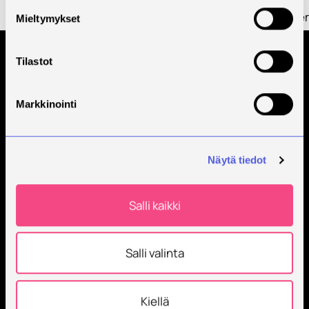
Rahoittaja
Opetus ja
kulttuuriminister
Mieltymykset
Tilastot
Tilaa Savonian uutiskirje
Markkinointi
Näytä tiedot
Salli kaikki
Savonia on kansainvälinen työelämäläheinen
korkeakoulu, joka kouluttaa, tutkii, kehittää ja
innovoi.
Salli valinta
Opiskelijoita + 9000
Työntekijöitä + 600
Kiellä