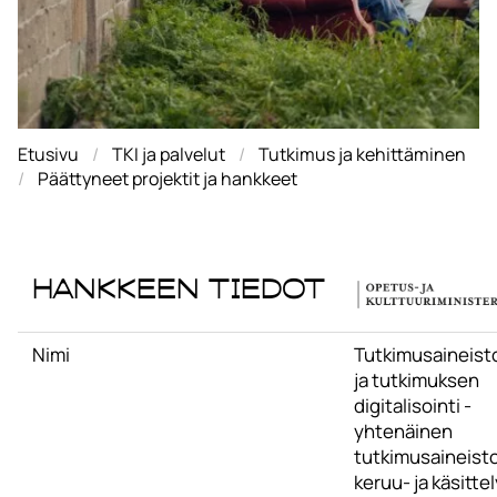
Etusivu
TKI ja palvelut
Tutkimus ja kehittäminen
Päättyneet projektit ja hankkeet
Hankkeen tiedot
Nimi
Tutkimusaineist
ja tutkimuksen
digitalisointi -
yhtenäinen
tutkimusaineist
keruu- ja käsittel