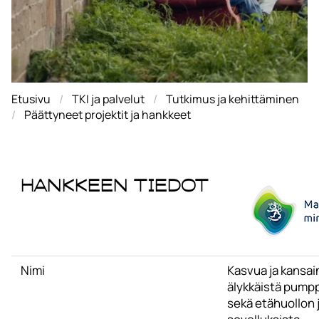
Etusivu
TKI ja palvelut
Tutkimus ja kehittäminen
Päättyneet projektit ja hankkeet
Hankkeen tiedot
Nimi
Kasvua ja kansai
älykkäistä pump
sekä etähuollon j