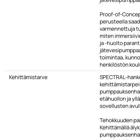
Proof-of-Concep
perusteella saad
varmennettuja tul
miten immersiiv
ja -huolto paran
jätevesipumppa
toimintaa, kunno
henkilöstön koul
Kehittämistarve
SPECTRAL-hanke 
kehittämistarpei
pumppauksenhal
etähuollon ja yll
sovellusten avul
Tehokkuuden pa
Kehittämällä älyk
pumppauksenhall