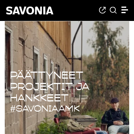
Päättyneet projekt
Päättyneet
projektit ja
hankkeet
#savoniaAMK