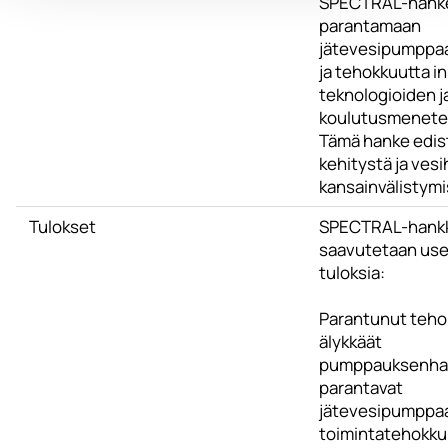
SPECTRAL-hanke 
parantamaan
jätevesipumppa
ja tehokkuutta i
teknologioiden j
koulutusmenetel
Tämä hanke edis
kehitystä ja ves
kansainvälistymi
Tulokset
SPECTRAL-hankk
saavutetaan usei
tuloksia:
Parantunut teho
älykkäät
pumppauksenhall
parantavat
jätevesipumppa
toimintatehokkuu