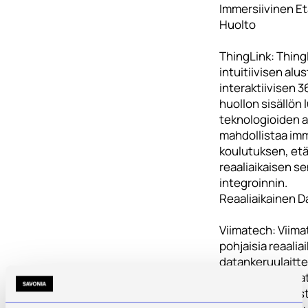
Immersiivinen Et
Huolto
ThingLink: Thing
intuitiivisen alu
interaktiivisen 
huollon sisällön
teknologioiden a
mahdollistaa imm
koulutuksen, etä
reaaliaikaisen s
integroinnin.
Reaaliaikainen D
Viimatech: Viimat
pohjaisia reaaliai
datankeruulaittei
pilvipohjaista da
pumppausjärjest