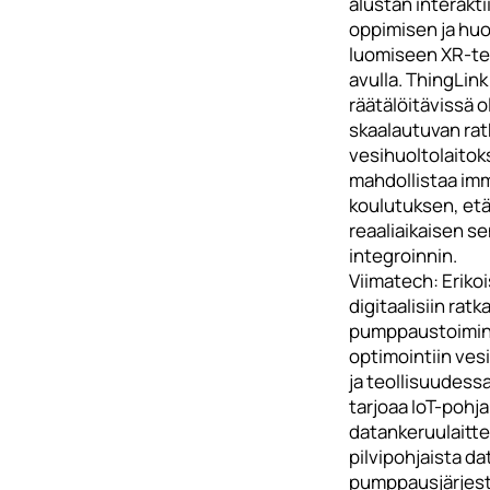
alustan interakti
oppimisen ja huol
luomiseen XR-te
avulla. ThingLink
räätälöitävissä o
skaalautuvan rat
vesihuoltolaitoks
mahdollistaa imm
koulutuksen, etä
reaaliaikaisen s
integroinnin.
Viimatech: Eriko
digitaalisiin ratk
pumppaustoimin
optimointiin ves
ja teollisuudess
tarjoaa IoT-pohjai
datankeruulaittei
pilvipohjaista da
pumppausjärjest