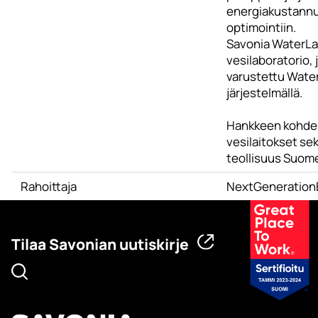
energiakustann
optimointiin.
Savonia WaterLab
vesilaboratorio, 
varustettu Wat
järjestelmällä.
Hankkeen kohde
vesilaitokset se
teollisuus Suome
Rahoittaja
NextGeneratio
Tilaa Savonian uutiskirje