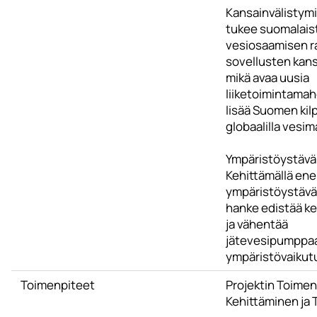
Kansainvälistym
tukee suomalais
vesiosaamisen ra
sovellusten kans
mikä avaa uusia
liiketoimintamahd
lisää Suomen kil
globaalilla vesim
Ympäristöystäväl
Kehittämällä ene
ympäristöystäväll
hanke edistää ke
ja vähentää
jätevesipumppa
ympäristövaikut
Toimenpiteet
Projektin Toimen
Kehittäminen ja 