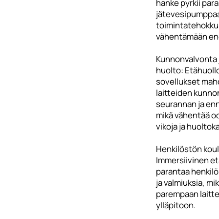
hanke pyrkii pa
jätevesipumppa
toimintatehokkuu
vähentämään ene
Kunnonvalvonta 
huolto: Etähuollo
sovellukset mahd
laitteiden kunno
seurannan ja enn
mikä vähentää o
vikoja ja huoltok
Henkilöstön kou
Immersiivinen e
parantaa henkil
ja valmiuksia, mi
parempaan laitte
ylläpitoon.