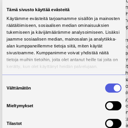
energiakustann
optimointiin. Tä
Tämä sivusto käyttää evästeitä
järjestelmien te
Käytämme evästeitä tarjoamamme sisällön ja mainosten
vähentää kustan
räätälöimiseen, sosiaalisen median ominaisuuksien
Proof-of-Concep
tukemiseen ja kävijämäärämme analysoimiseen. Lisäksi
Kokeellisesti V
jaamme sosiaalisen median, mainosalan ja analytiikka-
Tulokset: Proof-
alan kumppaneillemme tietoja siitä, miten käytät
kokeilun peruste
sivustoamme. Kumppanimme voivat yhdistää näitä
kokeellisesti va
tietoja muihin tietoihin, joita olet antanut heille tai joita on
tuloksia siitä, m
kerätty, kun olet käyttänyt heidän palvelujaan.
etäkoulutus ja -
jätevesipumppa
Suostumuksen
toimintaa, kunno
Välttämätön
valinta
henkilöstön koul
Lopulliset Hyöty
Vesihuoltoyrityk
Mieltymykset
tehokkuus ja enn
vähentävät kusta
Tilastot
parantavat toim