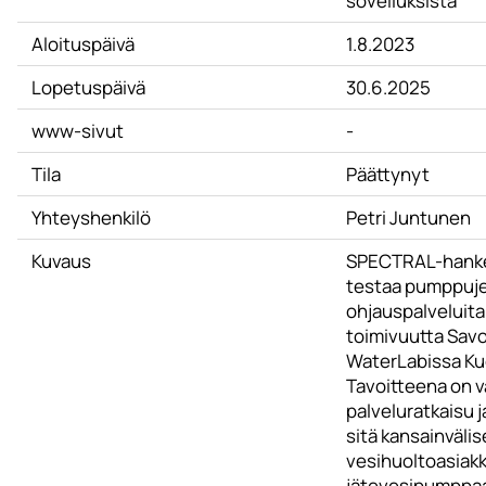
sovelluksista
Aloituspäivä
1.8.2023
Lopetuspäivä
30.6.2025
www-sivut
-
Tila
Päättynyt
Yhteyshenkilö
Petri Juntunen
Kuvaus
SPECTRAL-hanke 
testaa pumppuj
ohjauspalveluita 
toimivuutta Sav
WaterLabissa Ku
Tavoitteena on v
palveluratkaisu 
sitä kansainväli
vesihuoltoasiak
jätevesipumppa