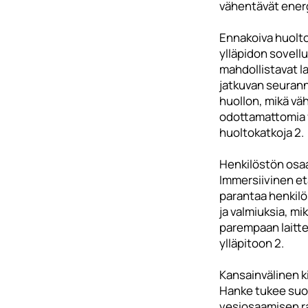
vähentävät energ
Ennakoiva huolto
ylläpidon sovell
mahdollistavat l
jatkuvan seurann
huollon, mikä vä
odottamattomia v
huoltokatkoja 2.
Henkilöstön osa
Immersiivinen e
parantaa henkil
ja valmiuksia, mi
parempaan laitte
ylläpitoon 2.
Kansainvälinen ki
Hanke tukee suo
vesiosaamisen ra