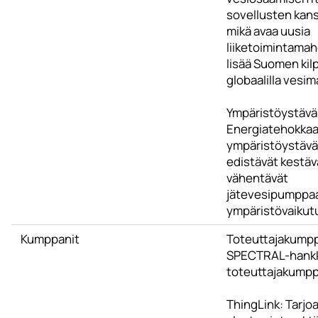
sovellusten kans
mikä avaa uusia
liiketoimintamahd
lisää Suomen kil
globaalilla vesima
Ympäristöystäväl
Energiatehokkaat
ympäristöystäväl
edistävät kestäv
vähentävät
jätevesipumppa
ympäristövaikutu
Kumppanit
Toteuttajakumpp
SPECTRAL-hank
toteuttajakumpp
ThingLink: Tarjoa