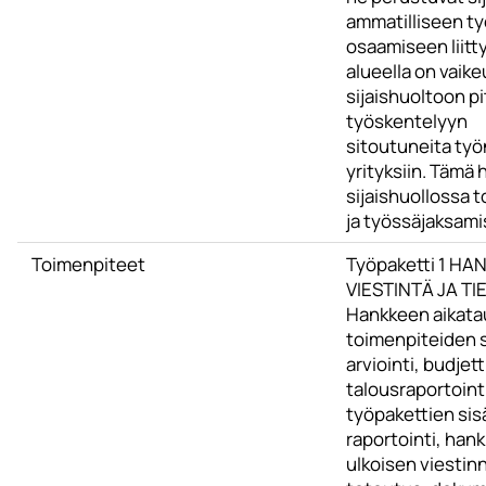
ammatilliseen ty
osaamiseen liitt
alueella on vaik
sijaishuoltoon p
työskentelyyn
sitoutuneita työn
yrityksiin. Tämä
sijaishuollossa 
ja työssäjaksami
Toimenpiteet
Työpaketti 1 H
VIESTINTÄ JA 
Hankkeen aikatau
toimenpiteiden s
arviointi, budjet
talousraportoint
työpakettien sisä
raportointi, hank
ulkoisen viestin