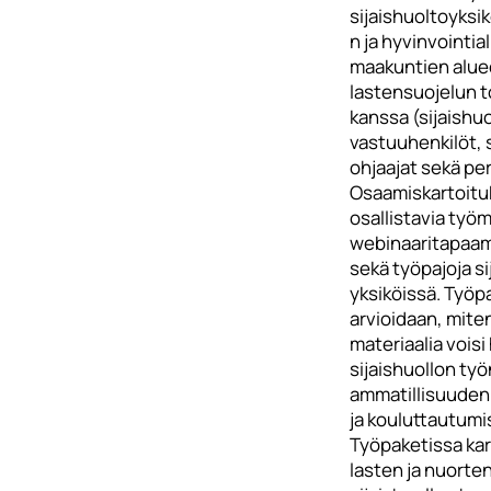
sijaishuoltoyksi
n ja hyvinvointi
maakuntien aluee
lastensuojelun t
kanssa (sijaishu
vastuuhenkilöt, s
ohjaajat sekä pe
Osaamiskartoitu
osallistavia työ
webinaaritapaam
sekä työpajoja si
yksiköissä. Työp
arvioidaan, miten
materiaalia vois
sijaishuollon ty
ammatillisuuden
ja kouluttautum
Työpaketissa ka
lasten ja nuorte