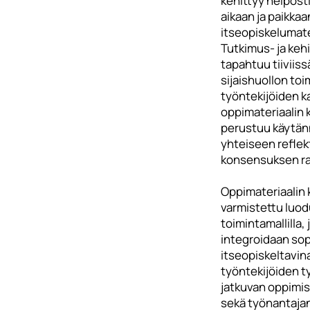
kehittyy helposti
aikaan ja paikka
itseopiskelumate
Tutkimus- ja keh
tapahtuu tiiviis
sijaishuollon toi
työntekijöiden ka
oppimateriaalin 
perustuu käytänn
yhteiseen reflekt
konsensuksen r
Oppimateriaalin 
varmistettu luod
toimintamallilla, 
integroidaan sop
itseopiskeltavin
työntekijöiden ty
jatkuvan oppimi
sekä työnantaja