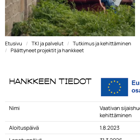
Etusivu
TKI ja palvelut
Tutkimus ja kehittäminen
Päättyneet projektit ja hankkeet
Hankkeen tiedot
Nimi
Vaativan sijaish
kehittäminen
Aloituspäivä
1.8.2023