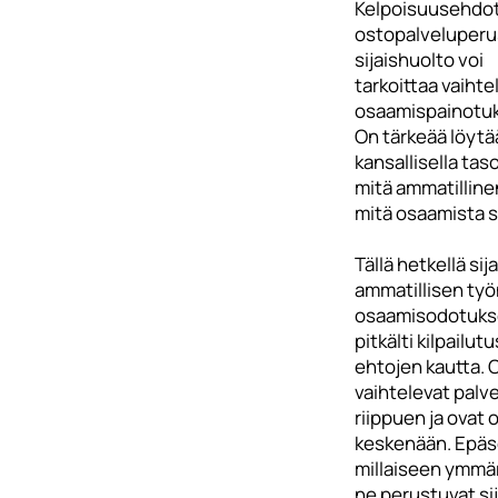
Kelpoisuusehdot o
ostopalveluperu
sijaishuolto voi
tarkoittaa vaihte
osaamispainotuk
On tärkeää löytä
kansallisella tas
mitä ammatillinen
mitä osaamista s
Tällä hetkellä si
ammatillisen työn
osaamisodotukse
pitkälti kilpailu
ehtojen kautta.
vaihtelevat palv
riippuen ja ovat os
keskenään. Epäse
millaiseen ymmär
ne perustuvat si