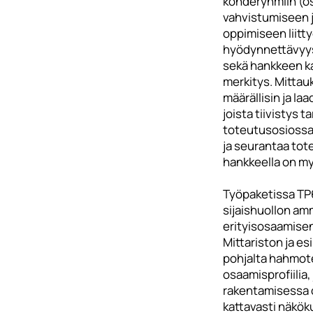
kohderyhmiin (o
vahvistumiseen 
oppimiseen liitt
hyödynnettävyys
sekä hankkeen k
merkitys. Mittau
määrällisin ja laa
joista tiivistys 
toteutusosiossa.
ja seurantaa to
hankkeella on m
Työpaketissa TP
sijaishuollon am
erityisosaamisen
Mittariston ja es
pohjalta hahmote
osaamisprofiilia,
rakentamisessa
kattavasti näkök