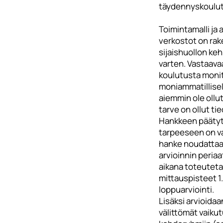
täydennyskoulut
Toimintamalli ja 
verkostot on rak
sijaishuollon keh
varten. Vastaavaa
koulutusta monito
moniammatillisell
aiemmin ole ollut
tarve on ollut ti
Hankkeen päätyt
tarpeeseen on va
hanke noudattaa
arvioinnin peria
aikana toteutet
mittauspisteet 1.,
loppuarviointi.
Lisäksi arvioida
välittömät vaiku