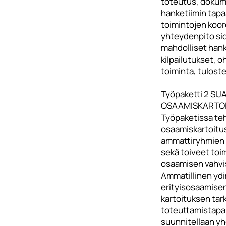
toteutus, dokume
hanketiimin tapa
toimintojen koor
yhteydenpito si
mahdolliset han
kilpailutukset, 
toiminta, tulost
Työpaketti 2 SI
OSAAMISKARTO
Työpaketissa te
osaamiskartoitus 
ammattiryhmien 
sekä toiveet toi
osaamisen vahvi
Ammatillinen ydi
erityisosaamise
kartoituksen tar
toteuttamistapa 
suunnitellaan y