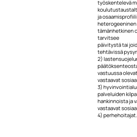
työskentelevä m
koulutustaustal
ja osaamisprofiil
heterogeeninen 
tämänhetkinen 
tarvitsee
päivitystä tai joi
tehtävissä pysym
2) lastensuojelu
päätöksenteosta
vastuussa olevat
vastaavat sosiaal
3) hyvinvointialu
palveluiden kilpa
hankinnoista ja 
vastaavat sosiaa
4) perhehoitajat.