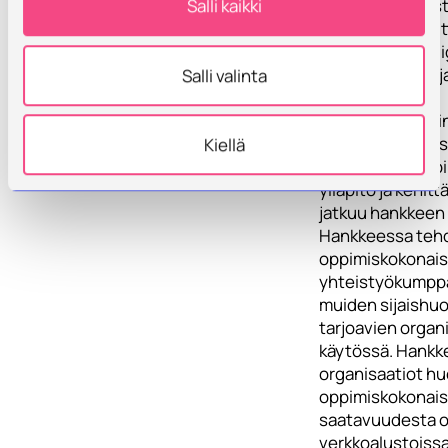
kehitysehdotust
Salli kaikki
hankkeen toteut
viimeistelevät di
oppimateriaalit j
Salli valinta
luovat niistä
osaamisaluettai
oppimiskokonais
Kiellä
Digitaalisen opp
ylläpito ja kehit
jatkuu hankkeen 
Hankkeessa teh
oppimiskokonais
yhteistyökumpp
muiden sijaishuo
tarjoavien organ
käytössä. Hankk
organisaatiot hu
oppimiskokonai
saatavuudesta 
verkkoalustoiss