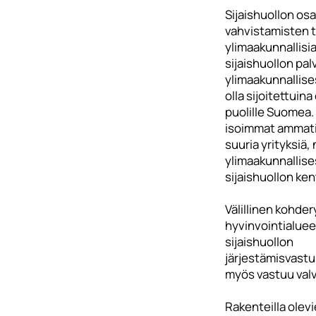
Sijaishuollon os
vahvistamisten t
ylimaakunnallisi
sijaishuollon pal
ylimaakunnallises
olla sijoitettuina 
puolille Suomea. 
isoimmat ammatil
suuria yrityksiä,
ylimaakunnallise
sijaishuollon ke
Välillinen kohde
hyvinvointialuee
sijaishuollon
järjestämisvastuu
myös vastuu val
Rakenteilla olev