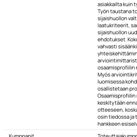
asiakkailta kuin t
Työn taustana to
sijaishuollon val
laatukriteerit, s
sijaishuollon u
ehdotukset. Ko
vahvasti sisäänki
yhteiskehittämi
arviointimittarist
osaamisprofiilin
Myös arviointikr
luomisessa kohd
osallistetaan pro
Osaamisprofiilin
keskitytään enn
otteeseen, kosk
osin tiedossa ja
hankkeen esiselv
Kumppanit
Toteuttajakumpp