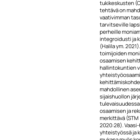
tukikeskusten (
tehtävä on mahdo
vaativimman taso
tarvitseville lapsi
perheille moniam
integroidusti ja 
(Halila ym. 2021
toimijoiden moni
osaamisen kehitt
hallintokuntien 
yhteistyöosaami
kehittämiskohde
mahdollinen ase
sijaishuollon jä
tulevaisuudessa
osaamisen ja rek
merkittävä (STM
2020:28). Vaasi
yhteistyössä ja 
mukana myös kou