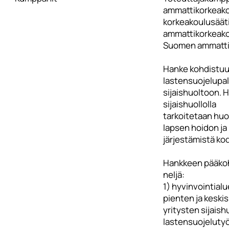
ammattikorkeak
korkeakoulusääti
ammattikorkeako
Suomen ammatti
Hanke kohdistu
lastensuojelupal
sijaishuoltoon. 
sijaishuollolla
tarkoitetaan hu
lapsen hoidon ja
järjestämistä kod
Hankkeen pääko
neljä:
1) hyvinvointial
pienten ja keski
yritysten sijaish
lastensuojeluty