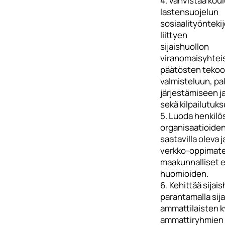
4. Vahvistaa kou
lastensuojelun
sosiaalityönteki
liittyen
sijaishuollon
viranomaisyhtei
päätösten tekoon
valmisteluun, pa
järjestämiseen 
sekä kilpailutuk
5. Luoda henkilös
organisaatioiden
saatavilla oleva
verkko-oppimater
maakunnalliset e
huomioiden.
6. Kehittää sijai
parantamalla sij
ammattilaisten k
ammattiryhmien 