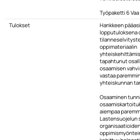
Työpaketti 6 Vaa
Tulokset
Hankkeen pääasi
lopputuloksena 
tilanneselvityste
oppimateriaalin
yhteiskehittämi
tapahtunut osal
osaamisen vahvi
vastaa paremmin 
yhteiskunnan tar
Osaaminen tunn
osaamiskartoituk
aiempaa paremm
Lastensuojelun s
organisaatioide
oppimismyönteine