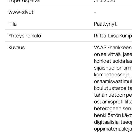
Lopetuspäivä
31.3.2026
www-sivut
-
Tila
Päättynyt
Yhteyshenkilö
Riitta-Liisa Kum
Kuvaus
VAASI-hankkeen
on selvittää, jäs
konkretisoida la
sijaishuollon amm
kompetensseja,
osaamisvaatimuk
koulutustarpeita
tähän tietoon p
osaamisprofiililt
heterogeenisen s
henkilöstön käy
digitaalisia itse
oppimateriaaleja