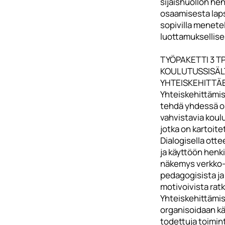
sijaishuollon he
osaamisesta lapsi
sopivilla menetel
luottamuksellises
TYÖPAKETTI 3 T
KOULUTUSSISÄL
YHTEISKEHITTÄ
Yhteiskehittämi
tehdä yhdessä o
vahvistavia koulu
jotka on kartoite
Dialogisella otte
ja käyttöön henk
näkemys verkko
pedagogisista ja
motivoivista ratk
Yhteiskehittämi
organisoidaan kä
todettuja toimin