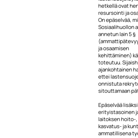
hetkellä ovat he
resursointi ja o
On epäselvää, mil
Sosiaalihuollon 
annetun lain 5 §
(ammattipätevyy
ja osaamisen
kehittäminen) k
toteutuu. Sijais
ajankohtainen h
ettei lastensuoj
onnistuta rekryt
sitouttamaan pät
Epäselvää lisäksi
erityistasoinen j
laitoksen hoito-,
kasvatus- ja kun
ammatillisena ty