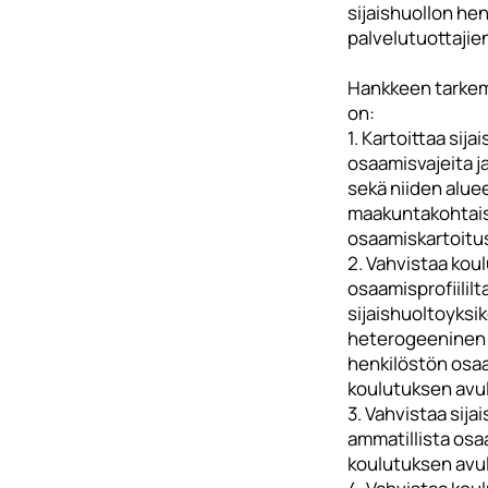
sijaishuollon hen
palvelutuottajie
Hankkeen tarkem
on:
1. Kartoittaa sija
osaamisvajeita j
sekä niiden aluee
maakuntakohtai
osaamiskartoitus
2. Vahvistaa koul
osaamisprofiililt
sijaishuoltoyksi
heterogeeninen
henkilöstön osa
koulutuksen avul
3. Vahvistaa sij
ammatillista osa
koulutuksen avul