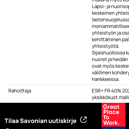
Lapsi- ja nuoriso
keskeinen yhtei
lastensuojeluss
moniammatillise
yhteistyön ja o
kehittäminen pa
yhteistyötä.
Sijaishuollossa k
nuoret ja heidän
ovat myös keske
välillinen kohde
hankkeessa.
Rahoittaja
ESR+ FR 40% 202
yksikkökust.malli
Tilaa Savonian uutiskirje