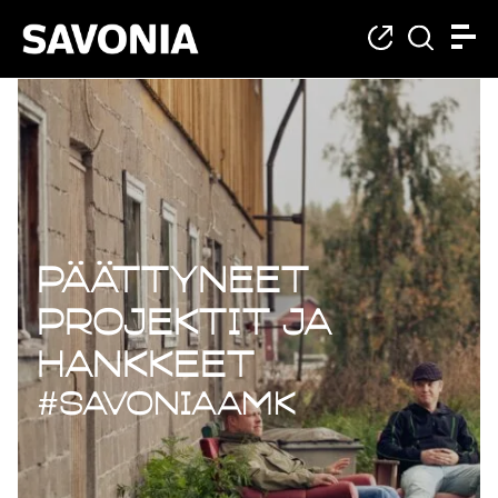
Päättyneet projekt
Päättyneet
projektit ja
hankkeet
#savoniaAMK