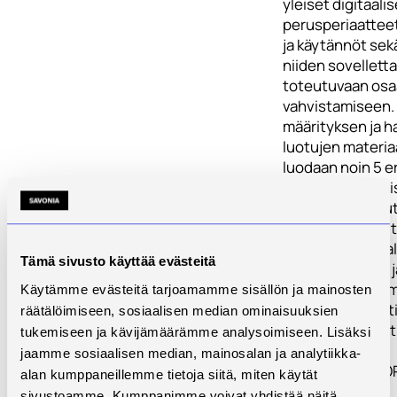
yleiset digitaal
perusperiaatteet
ja käytännöt sek
niiden sovelletta
toteutuvaan os
vahvistamiseen.
määrityksen ja 
luotujen materia
luodaan noin 5 e
mukaista oppimi
Hankkeen toteut
suunnittelevat, t
kokoavat digitaa
Tämä sivusto käyttää evästeitä
oppimateriaalin j
itseopiskeluun m
Käytämme evästeitä tarjoamamme sisällön ja mainosten
verkkoaktiviteeti
räätälöimiseen, sosiaalisen median ominaisuuksien
oppimistehtävät
tukemiseen ja kävijämäärämme analysoimiseen. Lisäksi
jaamme sosiaalisen median, mainosalan ja analytiikka-
TYÖPAKETTI 5 O
alan kumppaneillemme tietoja siitä, miten käytät
PILOTOINTI JA
sivustoamme. Kumppanimme voivat yhdistää näitä