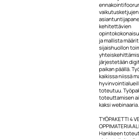
ennakointifooru
vaikutusketjujen 
asiantuntijapane
kehitettävien
opintokokonaisuu
ja mallista määri
sijaishuollon to
yhteiskehittämis
järjestetään digit
paikan päällä. Ty
kaikissa niissä m
hyvinvointialueill
toteutuu. Työpa
toteuttamisen ai
kaksi webinaaria.
TYÖPAKETTI 4 V
OPPIMATERIAAL
Hankkeen toteutt