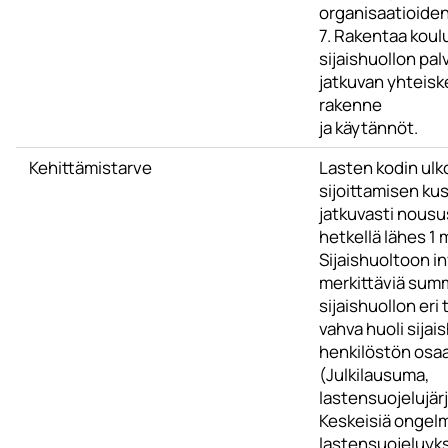
organisaatioiden
7. Rakentaa koul
sijaishuollon pal
jatkuvan yhteisk
rakenne
ja käytännöt.
Kehittämistarve
Lasten kodin ulk
sijoittamisen ku
jatkuvasti nousus
hetkellä lähes 1
Sijaishuoltoon i
merkittäviä sum
sijaishuollon eri 
vahva huoli sijai
henkilöstön osa
(Julkilausuma,
lastensuojelujär
Keskeisiä ongel
lastensuojeluyks