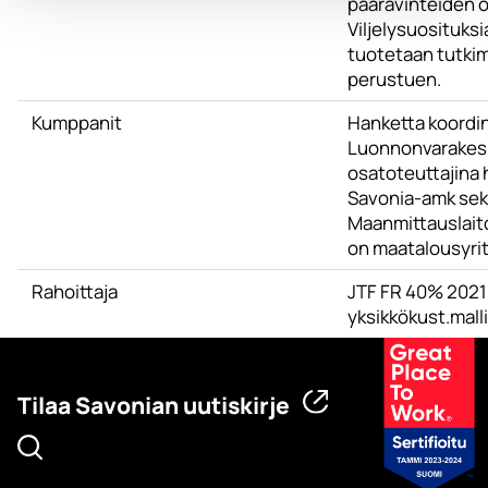
pääravinteiden o
Viljelysuosituksia
tuotetaan tutkim
perustuen.
Kumppanit
Hanketta koordi
Luonnonvarakesk
osatoteuttajina
Savonia-amk se
Maanmittauslait
on maatalousyrit
Rahoittaja
JTF FR 40% 2021
yksikkökust.malli
Tilaa Savonian uutiskirje