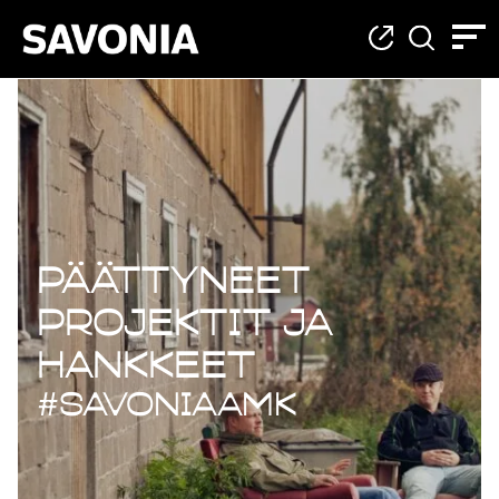
Päättyneet projekt
Päättyneet
projektit ja
hankkeet
#savoniaAMK