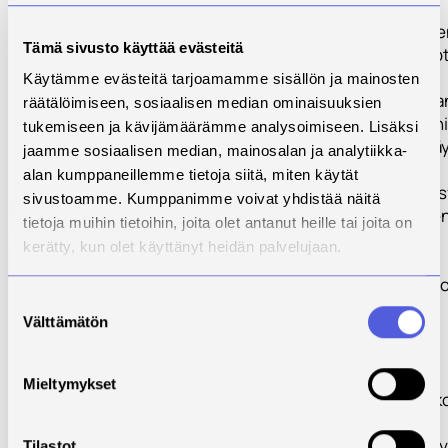
TP 2 Turvemaiden
Tämä sivusto käyttää evästeitä
lannoituksen opt
Käytämme evästeitä tarjoamamme sisällön ja mainosten
TP 3 Karjanlanna
räätälöimiseen, sosiaalisen median ominaisuuksien
vaikutus ammonia
tukemiseen ja kävijämäärämme analysoimiseen. Lisäksi
typen hyväksikä
jaamme sosiaalisen median, mainosalan ja analytiikka-
alan kumppaneillemme tietoja siitä, miten käytät
TP 4 Typen ja fos
sivustoamme. Kumppanimme voivat yhdistää näitä
huuhtoutuminen 
tietoja muihin tietoihin, joita olet antanut heille tai joita on
viljelykierrossa
kerätty, kun olet käyttänyt heidän palvelujaan.
TP 5 Typen kier
Suostumuksen
mallinnus
Välttämätön
valinta
TP 6 Viestintä
Mieltymykset
TP 7 Hankkeen ko
Konkreettinen t
Tilastot