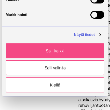
sisältää mm. vilj
maatilamittakaa
Markkinointi
maastohvainnoin
olevan tutkimus
Tulokset
Hankekokonaisu
Näytä tiedot
viljelysuosituksi
apilan viljelytek
että siementuot
Salli kaikki
ravinteiden (N, P,
tehokkaampaan h
turvemaiden lann
Salli valinta
nautojen valkua
optimointiin. Ha
karjatilan lanna
Kiellä
nurmikierron, pa
sekä nykysuosit
aluskasvia hyöd
rehuviljantuotan