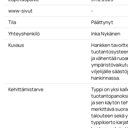
www-sivut
-
Tila
Päättynyt
Yhteyshenkilö
Inka Nykänen
Kuvaus
Hankken tavoitte
tuotantosysteem
ja vähentää ruo
ympäristövaikut
viljelijälle sääst
hankinnassa.
Kehittämistarve
Typpi on yksi kal
tuotantopanoksi
ja sen käytön te
merkittävä suora 
talouteen sekä y
typpikierto karj