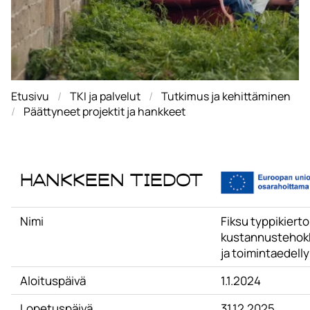
Etusivu
TKI ja palvelut
Tutkimus ja kehittäminen
Päättyneet projektit ja hankkeet
Hankkeen tiedot
Nimi
Fiksu typpikiert
kustannustehokk
ja toimintaedell
Aloituspäivä
1.1.2024
Lopetuspäivä
31.12.2025