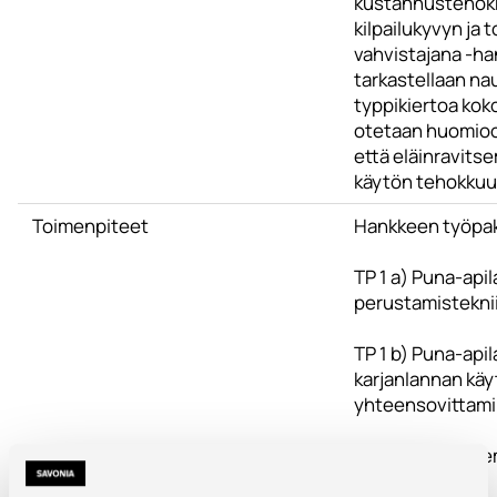
kustannustehok
kilpailukyvyn ja
vahvistajana -h
tarkastellaan nau
typpikiertoa kok
otetaan huomioon
että eläinravit
käytön tehokkuu
Toimenpiteet
Hankkeen työpak
TP 1 a) Puna-ap
perustamistekni
TP 1 b) Puna-api
karjanlannan kä
yhteensovittam
TP 1 c) Apilan si
edistäminen