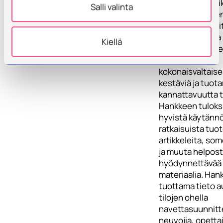
soveltuvan kuivi
Salli valinta
ennakoida ja pi
mahdollisia kuiv
liittyviä riskejä ja
Kiellä
virheinvestointe
Ratkaisut ovat
kokonaisvaltaise
kestäviä ja tuot
kannattavuutta t
Hankkeen tuloksi
hyvistä käytänn
ratkaisuista tuo
artikkeleita, som
ja muuta helpost
hyödynnettävää
materiaalia. Han
tuottama tieto a
tilojen ohella
navettasuunnitte
neuvojia, opettaj