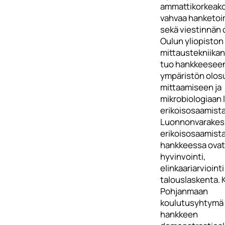
ammattikorkeakou
vahvaa hanketo
sekä viestinnän 
Oulun yliopiston
mittaustekniikan
tuo hankkeesee
ympäristön olos
mittaamiseen ja
mikrobiologiaan l
erikoisosaamista
Luonnonvarakes
erikoisosaamist
hankkeessa ovat
hyvinvointi,
elinkaariarviointi
talouslaskenta. 
Pohjanmaan
koulutusyhtymä
hankkeen