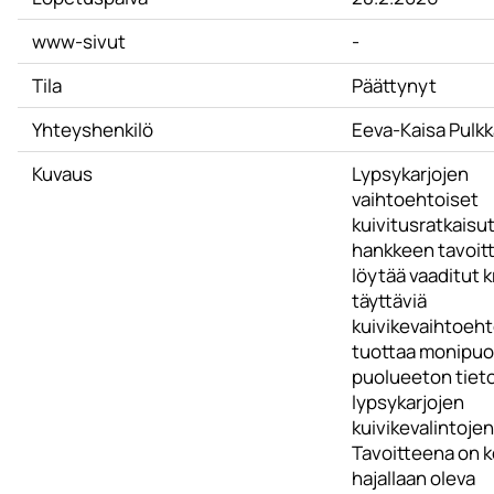
www-sivut
-
Tila
Päättynyt
Yhteyshenkilö
Eeva-Kaisa Pulkk
Kuvaus
Lypsykarjojen
vaihtoehtoiset
kuivitusratkaisut
hankkeen tavoit
löytää vaaditut k
täyttäviä
kuivikevaihtoehto
tuottaa monipuo
puolueeton tiet
lypsykarjojen
kuivikevalintojen
Tavoitteena on 
hajallaan oleva