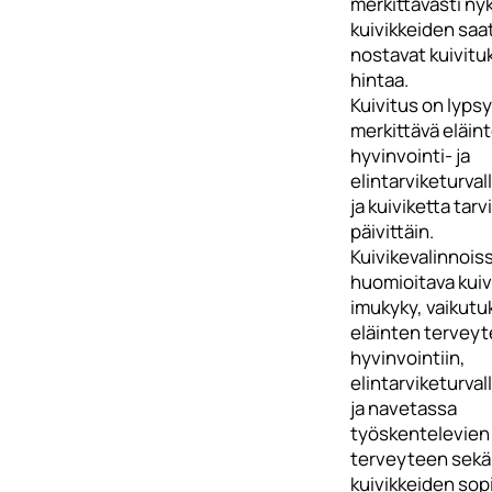
merkittävästi ny
kuivikkeiden saa
nostavat kuivitu
hintaa.
Kuivitus on lypsy
merkittävä eläin
hyvinvointi- ja
elintarviketurval
ja kuiviketta tarvi
päivittäin.
Kuivikevalinnois
huomioitava kui
imukyky, vaikutu
eläinten terveyt
hyvinvointiin,
elintarviketurva
ja navetassa
työskentelevien
terveyteen sekä
kuivikkeiden sop