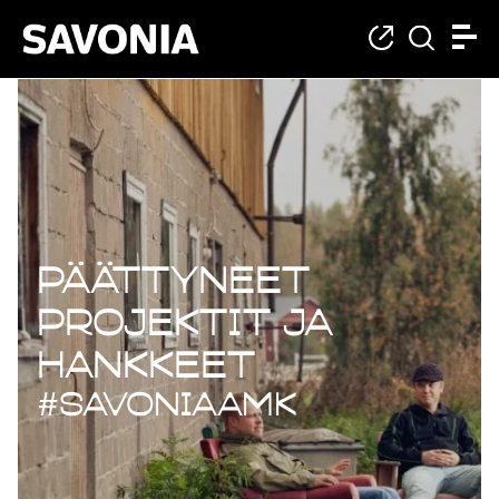
Päättyneet projekt
Päättyneet
projektit ja
hankkeet
#savoniaAMK