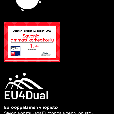
Eurooppalainen yliopisto
Savonia on mukana Eurooppalainen yliopisto -