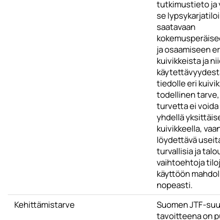
tutkimustieto ja
se lypsykarjatiloi
saatavaan
kokemusperäise
ja osaamiseen er
kuivikkeista ja ni
käytettävyydestä
tiedolle eri kuivi
todellinen tarve, 
turvetta ei voida
yhdellä yksittäis
kuivikkeella, vaa
löydettävä useita
turvallisia ja talo
vaihtoehtoja tilo
käyttöön mahdol
nopeasti.
Kehittämistarve
Suomen JTF-suu
tavoitteena on p