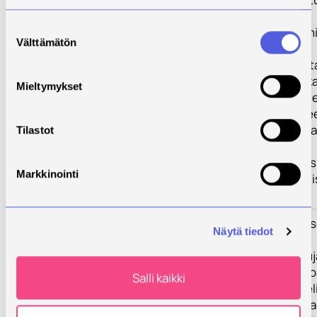
laskelmin ja
Suostumuksen
elinkaariarvioinni
Välttämätön
valinta
Tuloksista laadi
tietopaketti, jok
Mieltymykset
valitsemaan kullek
sopivan kuivikke
ennakoimaan mah
Tilastot
riskejä.
Hankkeen tuloks
Markkinointi
viestitään aktiiv
hankkeen ajan.
Tulokset
Hankkeen tuloks
Näytä tiedot
kattavasti eri
kuivitusratkaisuj
esittelevä tietop
Salli kaikki
jonka avulla viljel
valita tilalleen p