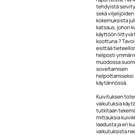
tehdyistä selvit
sekä viljelijöide
kokemuksista jul
katsaus, johon k
käyttöön liittyvä 
koottuna.? Tavo
esittää tieteellis
helposti ymmärr
muodossa suome
soveltamisen
helpottamiseksi
käytännössä.
Kuivituksen tote
vaikutuksia käy
tutkitaan tekemäl
mittauksia kuivi
laadusta ja eri k
vaikutuksista na