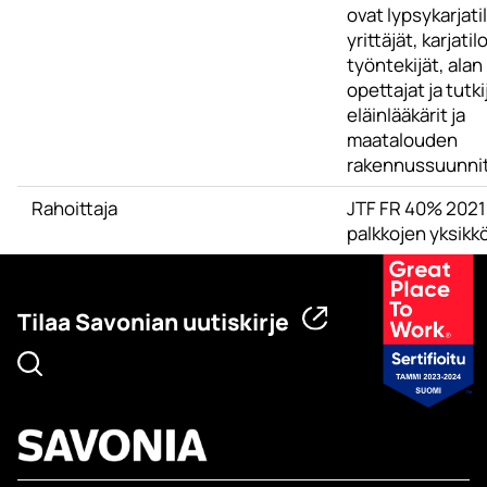
ovat lypsykarjati
yrittäjät, karjatil
työntekijät, alan
opettajat ja tutki
eläinlääkärit ja
maatalouden
rakennussuunnitt
Rahoittaja
JTF FR 40% 2021
palkkojen yksikkö
Tilaa Savonian uutiskirje