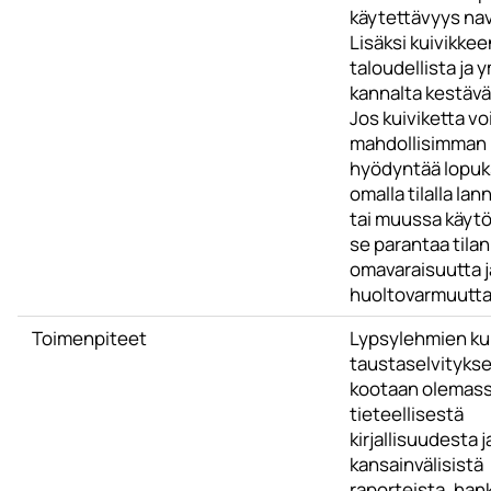
käytettävyys na
Lisäksi kuivikkee
taloudellista ja 
kannalta kestävä
Jos kuiviketta voi
mahdollisimman p
hyödyntää lopuk
omalla tilalla la
tai muussa käytö
se parantaa tilan
omavaraisuutta j
huoltovarmuutta
Toimenpiteet
Lypsylehmien kui
taustaselvityks
kootaan olemass
tieteellisestä
kirjallisuudesta j
kansainvälisistä
raporteista, han