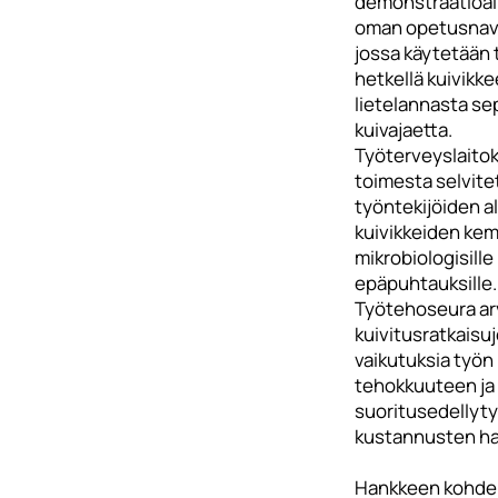
demonstraatioal
oman opetusnav
jossa käytetään t
hetkellä kuivikk
lietelannasta se
kuivajaetta.
Työterveyslaito
toimesta selvite
työntekijöiden a
kuivikkeiden kemia
mikrobiologisille
epäpuhtauksille.
Työtehoseura arv
kuivitusratkaisu
vaikutuksia työn
tehokkuuteen ja
suoritusedellyty
kustannusten hal
Hankkeen kohd