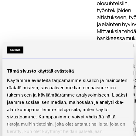
olosuhteisiin,
työntekijöiden
altistukseen, ty
ja eläinten hyvin
Mittauksia tehd
hankkeessa muka
lypsykarjatiloilla.
Kartoitetaan eri
kuivikkeiden vai
Tämä sivusto käyttää evästeitä
rakennusteknisi
ratkaisuihin. Ta
Käytämme evästeitä tarjoamamme sisällön ja mainosten
löytää ne kohdat
räätälöimiseen, sosiaalisen median ominaisuuksien
tulee huomioida
tukemiseen ja kävijämäärämme analysoimiseen. Lisäksi
rakennussuunnit
jaamme sosiaalisen median, mainosalan ja analytiikka-
alan kumppaneillemme tietoja siitä, miten käytät
Vertaillaan
sivustoamme. Kumppanimme voivat yhdistää näitä
kuivitusratkaisu
tietoja muihin tietoihin, joita olet antanut heille tai joita on
taloudellisuutta 
kerätty, kun olet käyttänyt heidän palvelujaan.
ympäristövaikut