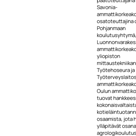
päätoteuttajana
Savonia-
ammattikorkeako
osatoteuttajina 
Pohjanmaan
koulutusyhtymä
Luonnonvarakes
ammattikorkeako
yliopiston
mittaustekniikan
Työtehoseura ja
Työterveyslaitos
ammattikorkeako
Oulun ammattiko
tuovat hankkee
kokonaisvaltaist
kotieläintuotan
osaamista, jota 
ylläpitävät osan
agrologikoulutus