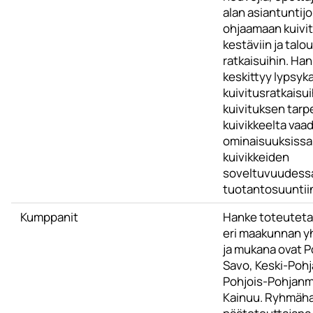
alan asiantuntijo
ohjaamaan kuivi
kestäviin ja talou
ratkaisuihin. Ha
keskittyy lypsyka
kuivitusratkaisuih
kuivituksen tarp
kuivikkeelta vaad
ominaisuuksissa j
kuivikkeiden
soveltuvuudessa
tuotantosuuntiin
Kumppanit
Hanke toteuteta
eri maakunnan y
ja mukana ovat P
Savo, Keski-Poh
Pohjois-Pohjanm
Kainuu. Ryhmäh