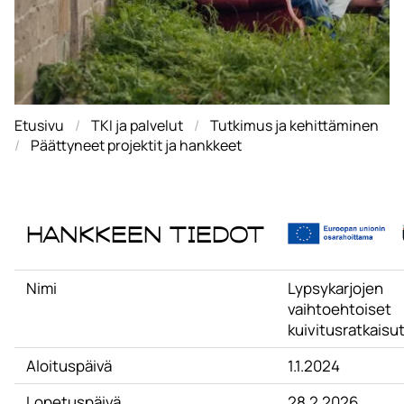
Etusivu
TKI ja palvelut
Tutkimus ja kehittäminen
Päättyneet projektit ja hankkeet
Hankkeen tiedot
Nimi
Lypsykarjojen
vaihtoehtoiset
kuivitusratkaisu
Aloituspäivä
1.1.2024
Lopetuspäivä
28.2.2026