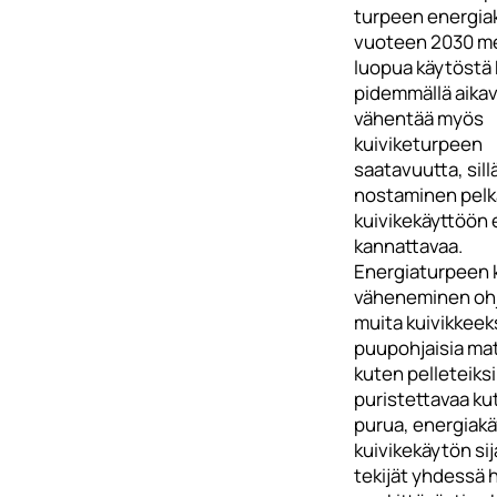
turpeen energia
vuoteen 2030 m
luopua käytöstä
pidemmällä aikavä
vähentää myös
kuiviketurpeen
saatavuutta, sil
nostaminen pel
kuivikekäyttöön e
kannattavaa.
Energiaturpeen 
väheneminen oh
muita kuivikkeeks
puupohjaisia mat
kuten pelleteiksi
puristettavaa kut
purua, energiak
kuivikekäytön si
tekijät yhdessä 