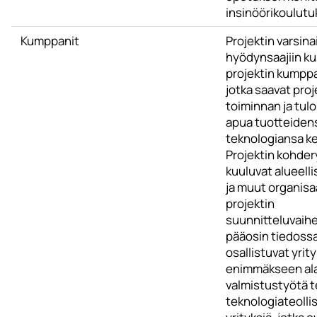
insinöörikoulutu
Kumppanit
Projektin varsina
hyödynsaajiin ku
projektin kumppa
jotka saavat proj
toiminnan ja tul
apua tuotteidens
teknologiansa k
Projektin kohde
kuuluvat alueelli
ja muut organisa
projektin
suunnitteluvaihe
pääosin tiedossa.
osallistuvat yrit
enimmäkseen al
valmistustyötä t
teknologiateoll