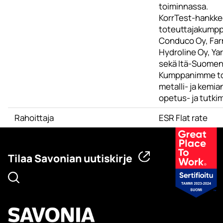
toiminnassa.
KorrTest-hankk
toteuttajakumpp
Conduco Oy, Farm
Hydroline Oy, Ya
sekä Itä-Suomen 
Kumppanimme to
metalli- ja kemia
opetus- ja tutkim
Rahoittaja
ESR Flat rate
Tilaa Savonian uutiskirje