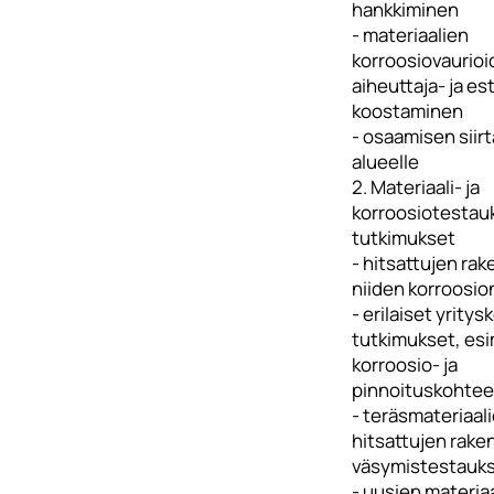
hankkiminen
- materiaalien
korroosiovaurio
aiheuttaja- ja e
koostaminen
- osaamisen siir
alueelle
2. Materiaali- ja
korroosiotestauk
tutkimukset
- hitsattujen rak
niiden korroosio
- erilaiset yrity
tutkimukset, esi
korroosio- ja
pinnoituskohtee
- teräsmateriaali
hitsattujen rake
väsymistestauk
- uusien materia