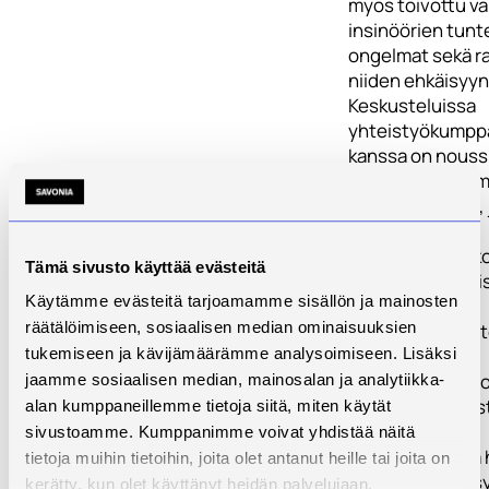
myös toivottu va
insinöörien tun
ongelmat sekä ra
niiden ehkäisyyn
Keskusteluissa
yhteistyökumpp
kanssa on noussu
seuraavat tutkim
testaustarpeet, 
Savonia-
ammattikorkeakou
Tämä sivusto käyttää evästeitä
Kuopiossa erityi
Käytämme evästeitä tarjoamamme sisällön ja mainosten
panostaa:
räätälöimiseen, sosiaalisen median ominaisuuksien
- Hitsatut rakent
korroosio.
tukemiseen ja kävijämäärämme analysoimiseen. Lisäksi
- Korroosiovauri
jaamme sosiaalisen median, mainosalan ja analytiikka-
aiheuttajan ja e
alan kumppaneillemme tietoja siitä, miten käytät
selvittäminen.
sivustoamme. Kumppanimme voivat yhdistää näitä
- Materiaalien ja
tietoja muihin tietoihin, joita olet antanut heille tai joita on
rakenteiden väsy
kerätty, kun olet käyttänyt heidän palvelujaan.