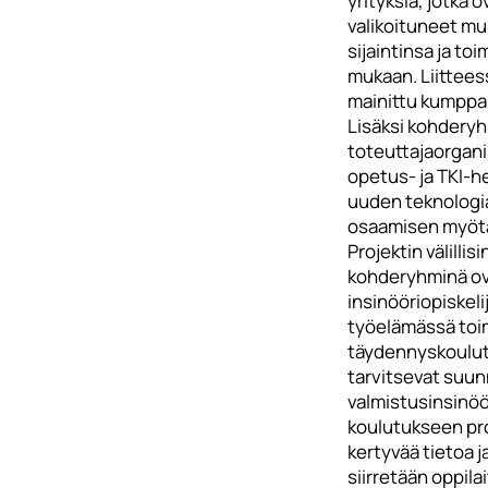
yrityksiä, jotka o
valikoituneet m
sijaintinsa ja to
mukaan. Liitteess
mainittu kumppan
Lisäksi kohdery
toteuttajaorgani
opetus- ja TKI-h
uuden teknologi
osaamisen myöt
Projektin välillisi
kohderyhminä ov
insinööriopiskeli
työelämässä toim
täydennyskoulu
tarvitsevat suunni
valmistusinsinöör
koulutukseen pr
kertyvää tietoa 
siirretään oppila