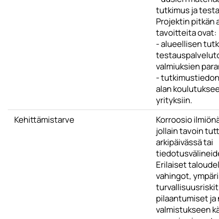
tutkimus ja test
Projektin pitkän 
tavoitteita ovat:
- alueellisen tut
testauspalvelut
valmiuksien par
- tutkimustiedon
alan koulutuksee
yrityksiin.
Kehittämistarve
Korroosio ilmiönä
jollain tavoin tu
arkipäivässä tai
tiedotusvälineid
Erilaiset taloudel
vahingot, ympär
turvallisuusriski
pilaantumiset ja 
valmistukseen k