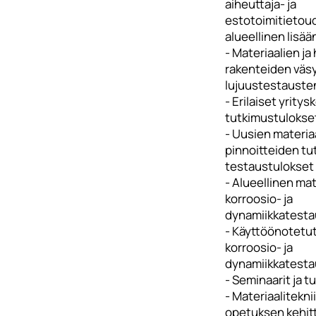
aiheuttaja- ja
estotoimitietou
alueellinen lisä
- Materiaalien ja
rakenteiden väsy
lujuustestauste
- Erilaiset yrity
tutkimustulokse
- Uusien materiaa
pinnoitteiden tu
testaustulokset
- Alueellinen mat
korroosio- ja
dynamiikkatest
- Käyttöönotetut
korroosio- ja
dynamiikkatestau
- Seminaarit ja t
- Materiaalitekni
opetuksen kehit