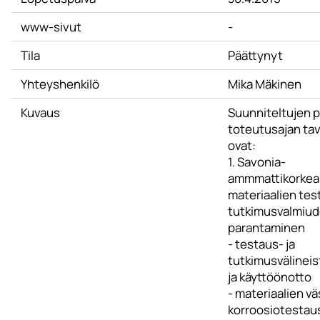
www-sivut
-
Tila
Päättynyt
Yhteyshenkilö
Mika Mäkinen
Kuvaus
Suunniteltujen p
toteutusajan tav
ovat:
1. Savonia-
ammmattikorkea
materiaalien tes
tutkimusvalmiu
parantaminen
- testaus- ja
tutkimusvälineis
ja käyttöönotto
- materiaalien vä
korroosiotesta