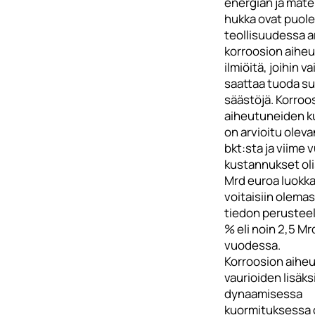
energian ja mate
hukka ovat puol
teollisuudessa ar
korroosion aihe
ilmiöitä, joihin 
saattaa tuoda su
säästöjä. Korroo
aiheutuneiden 
on arvioitu olev
bkt:sta ja viime
kustannukset oli
Mrd euroa luokkaa
voitaisiin olema
tiedon perusteel
% eli noin 2,5 Mr
vuodessa.
Korroosion aihe
vaurioiden lisäks
dynaamisessa
kuormituksessa 