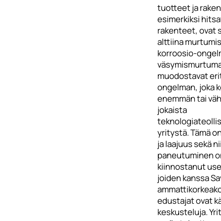
tuotteet ja rake
esimerkiksi hitsa
rakenteet, ovat 
alttiina murtumi
korroosio-ongel
väsymismurtum
muodostavat erit
ongelman, joka 
enemmän tai v
jokaista
teknologiateoll
yritystä. Tämä on
ja laajuus sekä ni
paneutuminen o
kiinnostanut usei
joiden kanssa Sa
ammattikorkeak
edustajat ovat k
keskusteluja. Yri