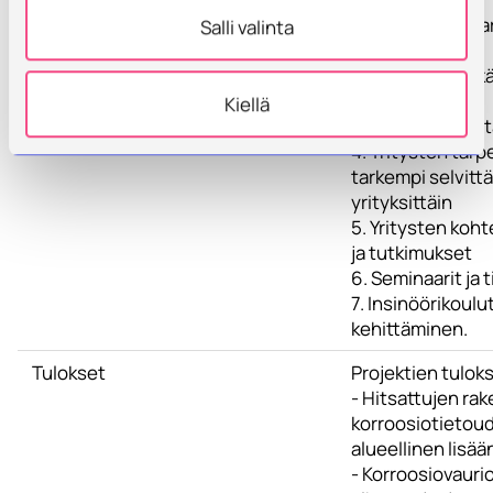
1. Hankintojen t
Salli valinta
ja tekeminen
2. Hankintojen k
sekä pilotointi
Kiellä
3. Tiedonhankint
4. Tritysten tarp
tarkempi selvitt
yrityksittäin
5. Yritysten koht
ja tutkimukset
6. Seminaarit ja
7. Insinöörikoul
kehittäminen.
Tulokset
Projektien tuloks
- Hitsattujen ra
korroosiotietou
alueellinen lisä
- Korroosiovauri