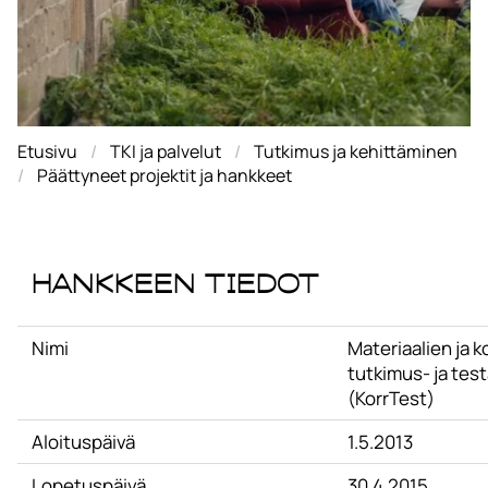
Etusivu
TKI ja palvelut
Tutkimus ja kehittäminen
Päättyneet projektit ja hankkeet
Hankkeen tiedot
Nimi
Materiaalien ja 
tutkimus- ja tes
(KorrTest)
Aloituspäivä
1.5.2013
Lopetuspäivä
30.4.2015