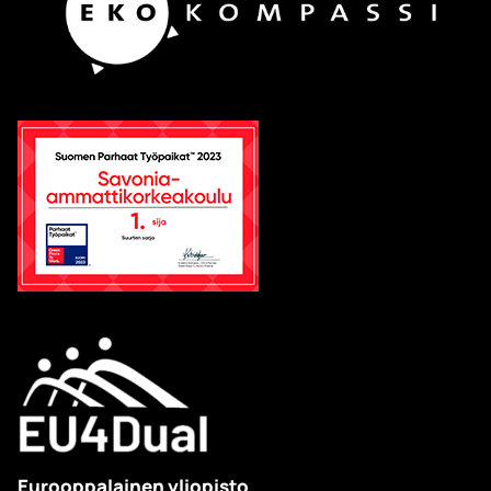
Eurooppalainen yliopisto