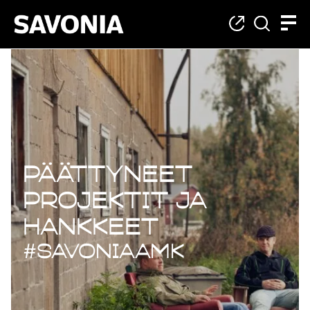
Päättyneet projekt
Päättyneet
projektit ja
hankkeet
#savoniaAMK