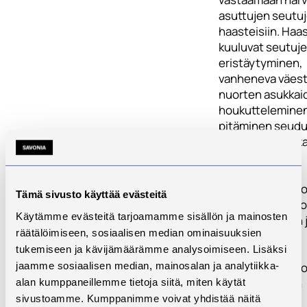
asuttujen seutu
haasteisiin. Haas
kuuluvat seutuj
eristäytyminen,
vanheneva väest
nuorten asukkai
houkutteleminen
pitäminen seudui
Digitaalisiin ratk
pohjautuvalla
pelillistämisen
ekosysteemillä 
Tämä sivusto käyttää evästeitä
mahdollista tarj
Käytämme evästeitä tarjoamamme sisällön ja mainosten
monimuotoinen 
räätälöimiseen, sosiaalisen median ominaisuuksien
kansainvälinen
tukemiseen ja kävijämäärämme analysoimiseen. Lisäksi
ammatti- ja
jaamme sosiaalisen median, mainosalan ja analytiikka-
oppimisverkosto,
tarjoaa sijaintiin
alan kumppaneillemme tietoja siitä, miten käytät
riippumatonta
sivustoamme. Kumppanimme voivat yhdistää näitä