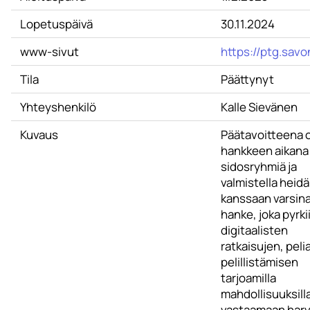
Lopetuspäivä
30.11.2024
www-sivut
https://ptg.savon
Tila
Päättynyt
Yhteyshenkilö
Kalle Sievänen
Kuvaus
Päätavoitteena 
hankkeen aikana
sidosryhmiä ja
valmistella heid
kanssaan varsin
hanke, joka pyrki
digitaalisten
ratkaisujen, pelia
pelillistämisen
tarjoamilla
mahdollisuuksill
vastaamaan har