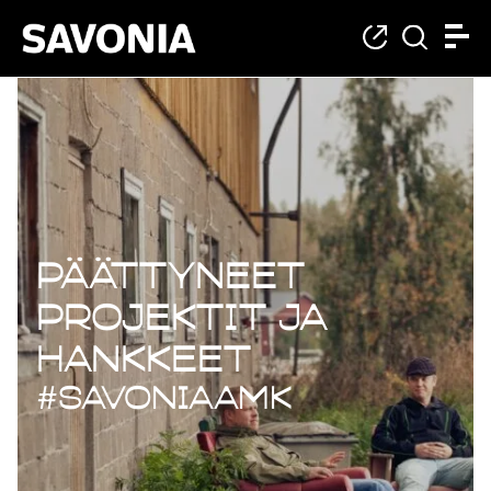
Päättyneet projekt
Päättyneet
projektit ja
hankkeet
#savoniaAMK