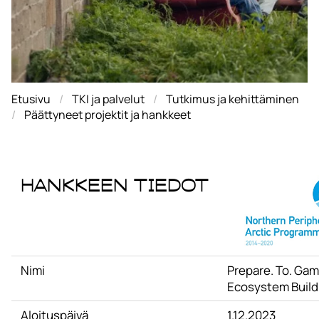
Etusivu
TKI ja palvelut
Tutkimus ja kehittäminen
Päättyneet projektit ja hankkeet
Hankkeen tiedot
Nimi
Prepare. To. Gam
Ecosystem Build
Aloituspäivä
1.12.2023