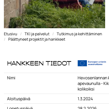
Etusivu
TKI ja palvelut
Tutkimus ja kehittäminen
Päättyneet projektit ja hankkeet
Hankkeen tiedot
Nimi
Hevosenlannan 
apevaunulla - Ki
kolikoiksi
Aloituspäivä
1.3.2024
Lopetuspäivä
28.2.2026