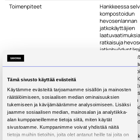
Toimenpiteet
Hankkeessa selv
kompostoidun
hevosenlannan
jatkokäyttäjien
laatuvaatimuksia 
ratkaisuja hevo
jatkohyödyntäm
Hankkeessa tes
mittaustekniikka
avulla kompostoi
voidaan optimoid
Tämä sivusto käyttää evästeitä
syntyvän lopput
Käytämme evästeitä tarjoamamme sisällön ja mainosten
varmistaa. Lisäks
räätälöimiseen, sosiaalisen median ominaisuuksien
tietoa hyvistä ja
tukemiseen ja kävijämäärämme analysoimiseen. Lisäksi
kustannustehokk
jaamme sosiaalisen median, mainosalan ja analytiikka-
kompostoinnin k
alan kumppaneillemme tietoja siitä, miten käytät
sekä kompostoid
sivustoamme. Kumppanimme voivat yhdistää näitä
laadusta ja
tietoja muihin tietoihin, joita olet antanut heille tai joita on
ravinnepitoisuuk