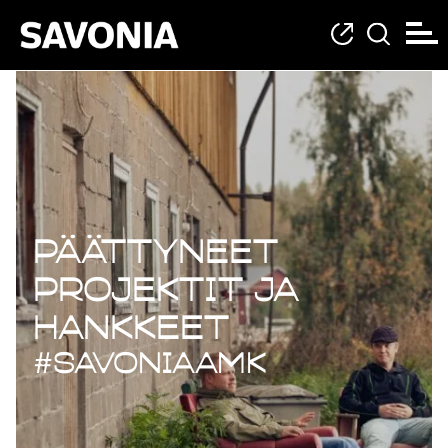
Päättyneet projekt
Päättyneet
projektit ja
hankkeet
#savoniaAMK