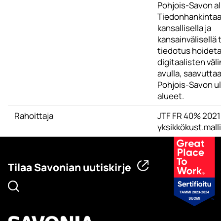
Pohjois-Savon al
Tiedonhankintaa
kansallisella ja
kansainvälisellä 
tiedotus hoidet
digitaalisten väl
avulla, saavutta
Pohjois-Savon u
alueet.
Rahoittaja
JTF FR 40% 2021
yksikkökust.malli
Tilaa Savonian uutiskirje