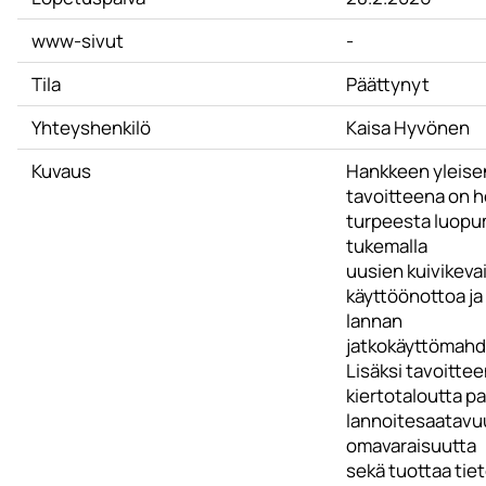
www-sivut
-
Tila
Päättynyt
Yhteyshenkilö
Kaisa Hyvönen
Kuvaus
Hankkeen yleise
tavoitteena on h
turpeesta luopu
tukemalla
uusien kuivikeva
käyttöönottoa ja
lannan
jatkokäyttömahdo
Lisäksi tavoitte
kiertotaloutta p
lannoitesaatavuu
omavaraisuutta
sekä tuottaa tie