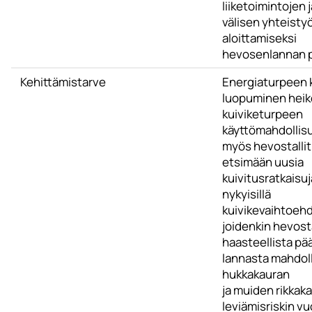
liiketoimintojen j
välisen yhteisty
aloittamiseksi
hevosenlannan p
Kehittämistarve
Energiaturpeen 
luopuminen heik
kuiviketurpeen
käyttömahdollisuu
myös hevostallit
etsimään uusia
kuivitusratkaisuj
nykyisillä
kuivikevaihtoehd
joidenkin hevost
haasteellista pä
lannasta mahdol
hukkakauran
ja muiden rikkak
leviämisriskin vu