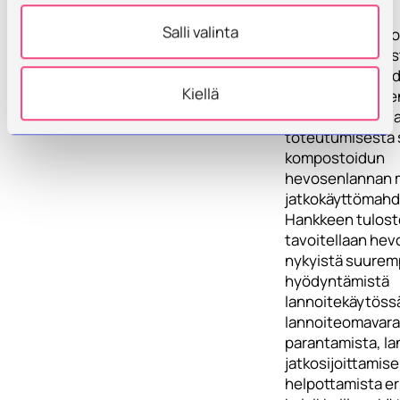
optimoitu
Salli valinta
kompostointipro
apevaunulla. Test
selvityksillä saa
Kiellä
laatuvaatimuste
seuraamisesta j
toteutumisesta 
kompostoidun
hevosenlannan m
jatkokäyttömahdo
Hankkeen tulos
tavoitellaan he
nykyistä suurem
hyödyntämistä
lannoitekäytössä
lannoiteomavar
parantamista, l
jatkosijoittamis
helpottamista eril