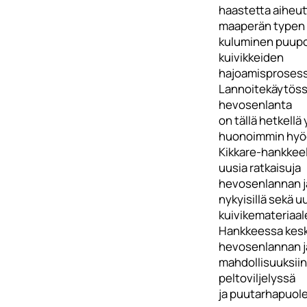
haastetta aiheut
maaperän typen
kuluminen puupo
kuivikkeiden
hajoamisprosess
Lannoitekäytös
hevosenlanta
on tällä hetkellä 
huonoimmin hyö
Kikkare-hankkee
uusia ratkaisuja
hevosenlannan j
nykyisillä sekä uu
kuivikemateriaale
Hankkeessa kesk
hevosenlannan j
mahdollisuuksiin 
peltoviljelyssä
ja puutarhapuolel