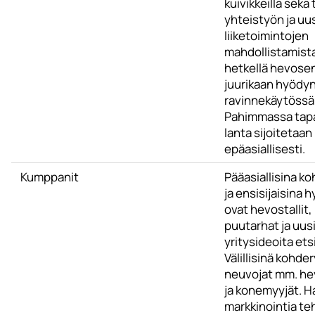
kuivikkeilla sekä 
yhteistyön ja uu
liiketoimintojen
mahdollistamista
hetkellä hevosen
juurikaan hyödy
ravinnekäytössä
Pahimmassa tap
lanta sijoitetaan
epäasiallisesti.
Kumppanit
Pääasiallisina k
ja ensisijaisina 
ovat hevostallit,
puutarhat ja uus
yritysideoita ets
Välillisinä kohde
neuvojat mm. hev
ja konemyyjät. 
markkinointia t