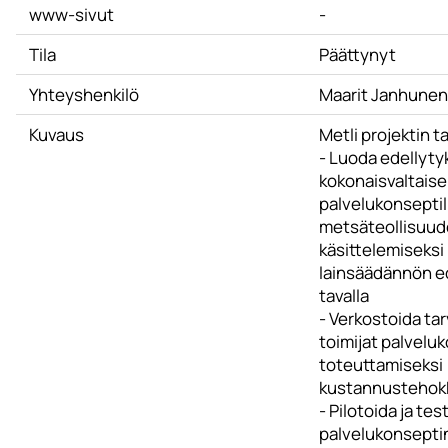
www-sivut
-
Tila
Päättynyt
Yhteyshenkilö
Maarit Janhunen
Kuvaus
Metli projektin t
- Luoda edellyty
kokonaisvaltaise
palvelukonseptil
metsäteollisuude
käsittelemiseks
lainsäädännön ed
tavalla
- Verkostoida tar
toimijat palvelu
toteuttamiseksi
kustannustehokka
- Pilotoida ja tes
palvelukonseptin