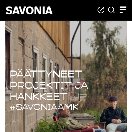
Päättyneet projekt
Päättyneet
projektit ja
hankkeet
#savoniaAMK