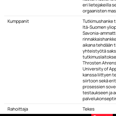
eri lietejakeilla s
orgaanisten mass
Kumppanit
Tutkimushanke 
Itä-Suomen yliop
Savonia-ammatt
rinnakkaishankk
aikana tehdään ti
yhteistyötä saks
tutkimuslaitoksen
Throsten Ahrens,
University of Ap
kanssa liittyen 
siirtoon sekä eri
prosessien sov
testaukseen ja a
palvelukonsepti
Rahoittaja
Tekes