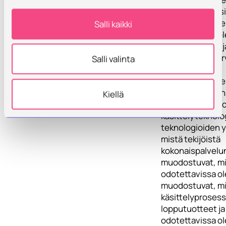
sen potentiaali
toteutusvaihtoe
Salli kaikki
odotettavissa ol
kustannuksista j
Tarkastelussa ar
Salli valinta
mikä olisi
lietteidenkäsitt
toimivuuden kan
Kiellä
sovellettavissa 
käsittelyteknolog
teknologioiden 
mistä tekijöistä
kokonaispalvelu
muodostuvat, mi
odotettavissa ol
muodostuvat, mi
käsittelyprosess
lopputuotteet ja
odotettavissa ol