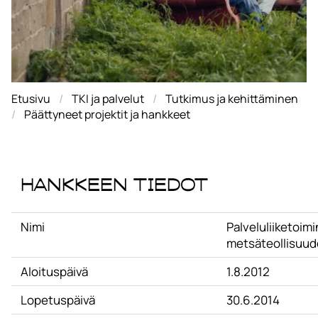
Etusivu
TKI ja palvelut
Tutkimus ja kehittäminen
Päättyneet projektit ja hankkeet
Hankkeen tiedot
Nimi
Palveluliiketoim
metsäteollisuude
Aloituspäivä
1.8.2012
Lopetuspäivä
30.6.2014