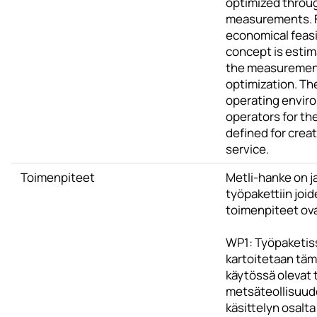
optimized throu
measurements. F
economical feasib
concept is esti
the measuremen
optimization. Th
operating envir
operators for th
defined for crea
service.
Toimenpiteet
Metli-hanke on j
työpakettiin joi
toimenpiteet ova
WP1: Työpaketis
kartoitetaan täm
käytössä olevat 
metsäteollisuude
käsittelyn osalta