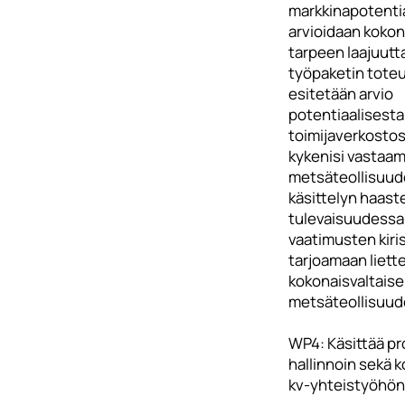
markkinapotentia
arvioidaan kokon
tarpeen laajuutt
työpaketin tote
esitetään arvio
potentiaalisesta
toimijaverkostos
kykenisi vastaa
metsäteollisuude
käsittelyn haaste
tulevaisuudessa
vaatimusten kiri
tarjoamaan liett
kokonaisvaltaise
metsäteollisuuden
WP4: Käsittää pr
hallinnoin sekä 
kv-yhteistyöhön