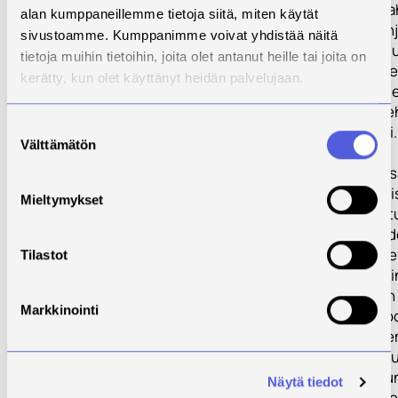
arvioimiseksi m
alan kumppaneillemme tietoja siitä, miten käytät
realistiselta poh
sivustoamme. Kumppanimme voivat yhdistää näitä
edellytys palvel
tietoja muihin tietoihin, joita olet antanut heille tai joita on
liiketoiminnallis
kerätty, kun olet käyttänyt heidän palvelujaan.
toteutettavuuden
liittyvien reunae
Suostumuksen
tunnistamiseksi.
Välttämätön
valinta
WP3: Työpaketis
selvitetään aika
Mieltymykset
työpaketteihin 
metsäteollisuude
kokonaisvaltais
Tilastot
palveluliiketoimi
tuotteistamisen 
Markkinointi
Työpaketissa ko
projektin aikais
työpaketeissa tu
kokonaispalvelun
Näytä tiedot
taloudellisista 