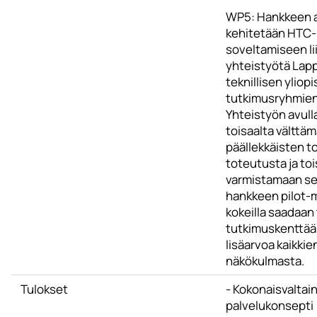
WP5: Hankkeen 
kehitetään HTC-
soveltamiseen li
yhteistyötä La
teknillisen yliop
tutkimusryhmien
Yhteistyön avull
toisaalta välttä
päällekkäisten t
toteutusta ja toi
varmistamaan se,
hankkeen pilot-
kokeilla saadaan
tutkimuskenttää
lisäarvoa kaikki
näkökulmasta.
Tulokset
- Kokonaisvaltai
palvelukonsepti