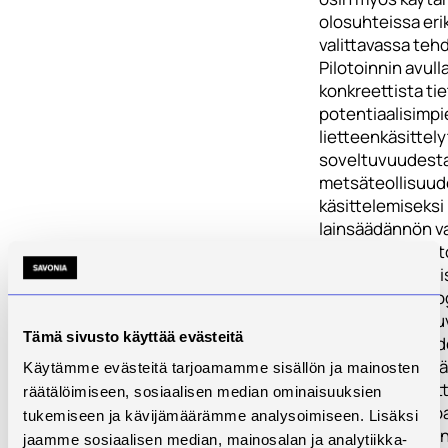
olosuhteissa er
valittavassa te
Pilotoinnin avul
konkreettista ti
potentiaalisimpi
lietteenkäsittel
soveltuvuudest
metsäteollisuude
käsittelemiseksi
lainsäädännön v
mukaisesti. Pilo
tarkastellaan toi
käsittelyteknolo
teknistä soveltu
Tämä sivusto käyttää evästeitä
metsäteollisuude
käsittelyyn, sekä
Käytämme evästeitä tarjoamamme sisällön ja mainosten
tuotetaan tarvit
räätälöimiseen, sosiaalisen median ominaisuuksien
kokeellista tiet
tukemiseen ja kävijämäärämme analysoimiseen. Lisäksi
taloudellisen k
jaamme sosiaalisen median, mainosalan ja analytiikka-