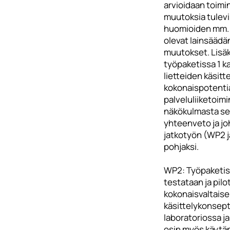
arvioidaan toim
muutoksia tulev
huomioiden mm. 
olevat lainsääd
muutokset. Lisäk
työpaketissa 1 k
lietteiden käsitte
kokonaispotenti
palveluliiketoim
näkökulmasta se
yhteenveto ja j
jatkotyön (WP2 
pohjaksi.
WP2: Työpaketis
testataan ja pil
kokonaisvaltaise
käsittelykonsept
laboratoriossa ja
osin myös käytä