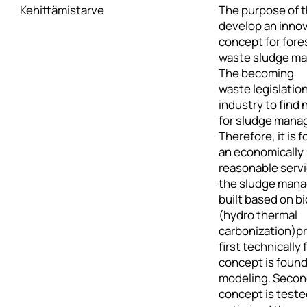
Kehittämistarve
The purpose of th
develop an innov
concept for fore
waste sludge m
The becoming
waste legislation
industry to find
for sludge mana
Therefore, it is 
an economically
reasonable servi
the sludge man
built based on b
(hydro thermal
carbonization)p
first technically 
concept is found
modeling. Secon
concept is teste