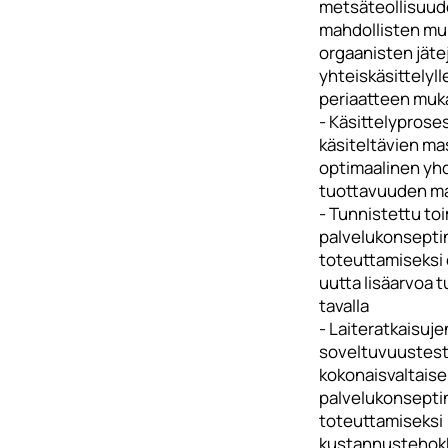
metsäteollisuude
mahdollisten mu
orgaanisten jäte
yhteiskäsittelyll
periaatteen muk
- Käsittelyprose
käsiteltävien m
optimaalinen yh
tuottavuuden ma
- Tunnistettu to
palvelukonsepti
toteuttamiseksi 
uutta lisäarvoa t
tavalla
- Laiteratkaisuje
soveltuvuustest
kokonaisvaltais
palvelukonsepti
toteuttamiseksi
kustannustehokka