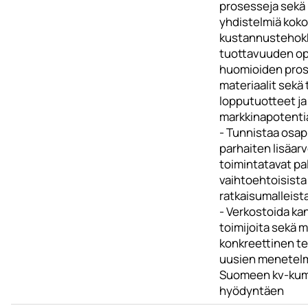
prosesseja sekä 
yhdistelmiä kok
kustannustehok
tuottavuuden op
huomioiden pros
materiaalit sekä
lopputuotteet ja
markkinapotenti
- Tunnistaa osap
parhaiten lisäar
toimintatavat pa
vaihtoehtoisista
ratkaisumalleist
- Verkostoida kan
toimijoita sekä 
konkreettinen te
uusien menetelm
Suomeen kv-ku
hyödyntäen