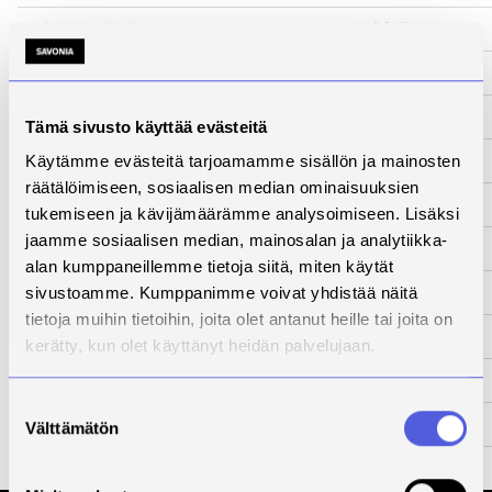
Aloituspäivä
1.1.2013
Lopetuspäivä
31.12.2014
www-sivut
-
Tämä sivusto käyttää evästeitä
Tila
Päättynyt
Käytämme evästeitä tarjoamamme sisällön ja mainosten
räätälöimiseen, sosiaalisen median ominaisuuksien
Yhteyshenkilö
Pirkko Kouri
tukemiseen ja kävijämäärämme analysoimiseen. Lisäksi
jaamme sosiaalisen median, mainosalan ja analytiikka-
Kuvaus
alan kumppaneillemme tietoja siitä, miten käytät
Kehittämistarve
sivustoamme. Kumppanimme voivat yhdistää näitä
tietoja muihin tietoihin, joita olet antanut heille tai joita on
Toimenpiteet
kerätty, kun olet käyttänyt heidän palvelujaan.
Tulokset
Suostumuksen
Kumppanit
Välttämätön
valinta
Rahoittaja