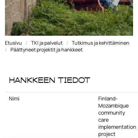
Etusivu
TKI ja palvelut
Tutkimus ja kehittäminen
Päättyneet projektit ja hankkeet
Hankkeen tiedot
Nimi
Finland-
Mozambique
community
care
implementation
project