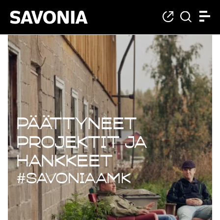
Päättyneet projekt
Päättyneet
projektit ja
hankkeet
#savoniaAMK