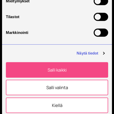
Mieltymykset
Tilaa Savonian uutiskirje
Tilastot
Markkinointi
Näytä tiedot
Savonia on kansainvälinen työelämäläheinen
Salli kaikki
korkeakoulu, joka kouluttaa, tutkii, kehittää ja
innovoi.
Salli valinta
Opiskelijoita + 9000
Työntekijöitä + 600
Kiellä