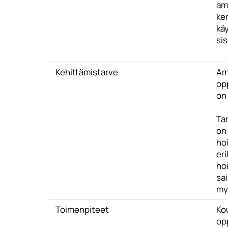
am
ke
kä
sis
Kehittämistarve
Am
op
on
Tar
on 
hoi
er
ho
sa
my
Toimenpiteet
Ko
opp