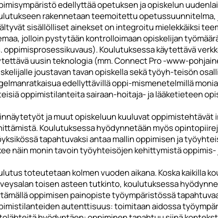
pimisympäristö edellyttää opetuksen ja opiskelun uudenlais
ulutukseen rakennetaan teemoitettu opetussuunnitelma, 
ältyvät sisällölliset ainekset on integroitu mielekkäiksi tee
emaa, jolloin pystytään kontrolloimaan opiskelijan työmää
s. oppimisprosessikuvaus). Koulutuksessa käytettävä verk
ytettävä uusin teknologia (mm. Connect Pro -www-pohjaine
skelijalle joustavan tavan opiskella sekä työyh-teisön osa
gelmanratkaisua edellyttävillä oppi-mismenetelmillä moniam
eisiä oppimistilanteita sairaan-hoitaja- ja lääketieteen opisk
innäytetyöt ja muut opiskeluun kuuluvat oppimistehtävät 
ittämistä. Koulutuksessa hyödynnetään myös opintopiirejä. 
öyksikössä tapahtuvaksi antaa mallin oppimisen ja työyhte
kee näin monin tavoin työyhteisöjen kehittymistä oppimis- 
lutus toteutetaan kolmen vuoden aikana. Koska kaikilla kou
rveysalan toisen asteen tutkinto, koulutuksessa hyödynne
irtämällä oppimisen painopiste työympäristössä tapahtuv
pimistilanteiden autenttisuus: toimitaan aidossa työympäri
tolähteitä hyödyntäen: oppiminen tapahtuu siinä kontekstis