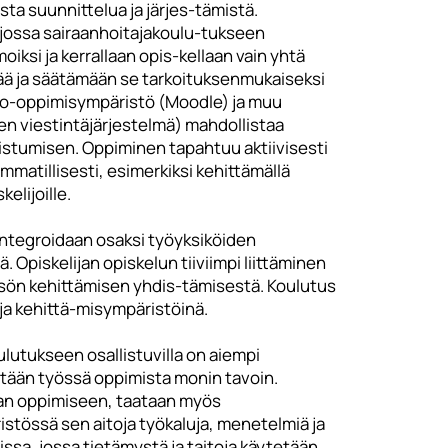
ta suunnittelua ja järjes-tämistä.
jossa sairaanhoitajakoulu-tukseen
moiksi ja kerrallaan opis-kellaan vain yhtä
rää ja säätämään se tarkoituksenmukaiseksi
ko-oppimisympäristö (Moodle) ja muu
n viestintäjärjestelmä) mahdollistaa
llistumisen. Oppiminen tapahtuu aktiivisesti
matillisesti, esimerkiksi kehittämällä
elijoille.
integroidaan osaksi työyksiköiden
Opiskelijan opiskelun tiiviimpi liittäminen
isön kehittämisen yhdis-tämisestä. Koulutus
ja kehittä-misympäristöinä.
lutukseen osallistuvilla on aiempi
tään työssä oppimista monin tavoin.
aan oppimiseen, taataan myös
stössä sen aitoja työkaluja, menetelmiä ja
sa, jossa tietämystä ja taitoja käytetään.