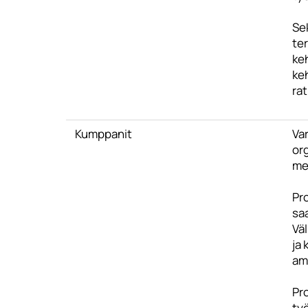
Se
te
keh
keh
ra
Kumppanit
Va
or
men
Pro
saa
Väl
ja
am
Pr
ty