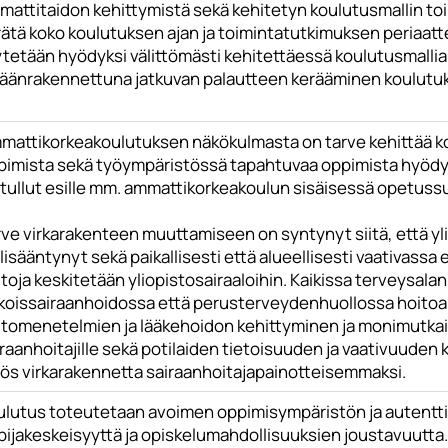
mattitaidon kehittymistä sekä kehitetyn koulutusmallin toi
rätä koko koulutuksen ajan ja toimintatutkimuksen periaatt
ytetään hyödyksi välittömästi kehitettäessä koulutusmallia
äänrakennettuna jatkuvan palautteen kerääminen koulutukse
mattikorkeakoulutuksen näkökulmasta on tarve kehittää ko
pimista sekä työympäristössä tapahtuvaa oppimista hyöd
 tullut esille mm. ammattikorkeakoulun sisäisessä opetuss
ve virkarakenteen muuttamiseen on syntynyt siitä, että yli
lisääntynyt sekä paikallisesti että alueellisesti vaativassa 
toja keskitetään yliopistosairaaloihin. Kaikissa terveysala
ikoissairaanhoidossa että perusterveydenhuollossa hoitoa
itomenetelmien ja lääkehoidon kehittyminen ja monimutkaist
iraanhoitajille sekä potilaiden tietoisuuden ja vaativuude
ös virkarakennetta sairaanhoitajapainotteisemmaksi.
ulutus toteutetaan avoimen oppimisympäristön ja autentt
ijakeskeisyyttä ja opiskelumahdollisuuksien joustavuutta. A