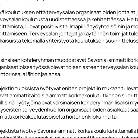
kä koulutuksen että terveysalan organisaatioiden johtajat
rveysalan koulutusta uudistettaessa ja kehitettäessä. He 
ittämistä, luovat positiivista ilmapiiriä työyhteisöihin ja 
ittämiseen. Terveysalan johtajat ja käytännön toimijat tule
tkaisuista tekemällä yhteistyötä koulutuksen suunnitteluss
rsinaisen kohderyhmän muodostavat Savonia-ammattikorkea
ganisaatioissa työssä olevat toisen asteen terveysalan ko
torinsa ja lähiohjaajansa.
jektin tuloksista hyötyvät eniten projektiin mukaan tuleva
vat ammattitaitoisia ammattikorkeakoulututkinnon suorittan
illisinä hyötyjöinä ovat varsinaisen kohderyhmän lisäksi m
 kyseisten terveydenhuollon organisaatioiden asiakkaat s
mattikorkeakoulutasoiselta hoitohenkilökunnalta.
ojektista hyötyy Savonia-ammattikorkeakoulu kehittämällä 
öelämälähtöisemmäksi, mikä on ammattikorkeakoulutuksen k