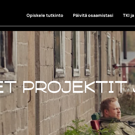
Opiskele tutkinto
Päivitä osaamistasi
TKI ja
t projektit 
t projektit 