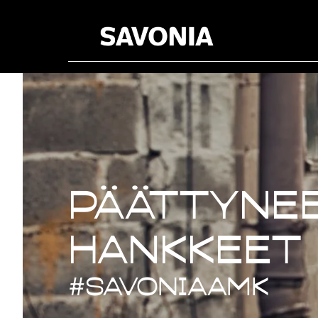
Päättynee
Päättynee
hankkeet
#savoniaAMK