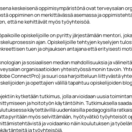
isena keskeisenä oppimisympäristönä ovat terveysalan org
östä oppiminen on merkittävässä asemassa ja oppimisteht
en, että ne kehittävät myös työyhteisöä.
paikoille opiskelijoille on pyritty järjestämään mentori, jok
skeluprosessin ajan. Opiskelijoille tehtyjen kyselyjen tul
kreettisen tuen ja ohjauksen antajana että erityisesti mot
knologian ja sosiaalisen median mahdollisuuksia ja välinei
rveysalan organisaatioiden yhteistyössä monin tavoin. Yh
obe ConnectPro) ja suuri osa harjoitteluun liittyvästä yhte
skelijoiden ja opettajien välillä tapahtuu opiskelijoiden blo
jektiin kytketään tutkimus, jolla arvioidaan uusia toimintam
ittymiseen ja hoitotyön käytäntöihin. Tutkimuksella saadaan
lutuksessa käytettävillä uudenlaisilla pedagogisilla ratka
utta pyritään myös selvittämään, hyötyvätkö työyhteisöt op
ittämistehtävistä ja voidaanko näin koulutuksen ja työelämän
käytänteitä ja työyhteisöjä.