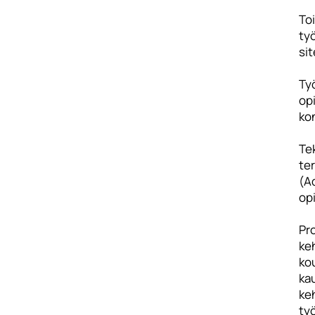
To
ty
sit
Työ
opi
kon
Te
te
(Ad
opi
Pro
keh
kou
ka
keh
työ