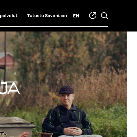
EN
 palvelut
Tutustu Savoniaan
ja hankkeet
ja