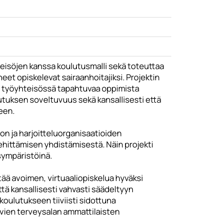
eisöjen kanssa koulutusmalli sekä toteuttaa
eet opiskelevat sairaanhoitajiksi. Projektin
ja työyhteisössä tapahtuvaa oppimista
utuksen soveltuvuus sekä kansallisesti että
een.
on ja harjoitteluorganisaatioiden
kehittämisen yhdistämisestä. Näin projekti
sympäristöinä.
tää avoimen, virtuaaliopiskelua hyväksi
tä kansallisesti vahvasti säädeltyyn
oulutukseen tiiviisti sidottuna
uvien terveysalan ammattilaisten