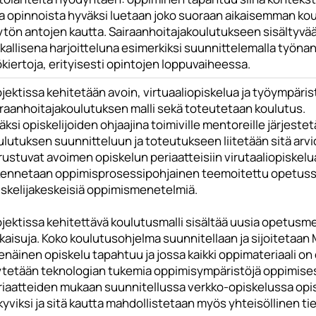
a opinnoista hyväksi luetaan joko suoraan aikaisemman k
ytön antojen kautta. Sairaanhoitajakoulutukseen sisältyvää
kallisena harjoitteluna esimerkiksi suunnittelemalla työnan
kiertoja, erityisesti opintojen loppuvaiheessa.
ojektissa kehitetään avoin, virtuaaliopiskelua ja työympär
iraanhoitajakoulutuksen malli sekä toteutetaan koulutus.
äksi opiskelijoiden ohjaajina toimiville mentoreille järjest
lutuksen suunnitteluun ja toteutukseen liitetään sitä arvi
rustuvat avoimen opiskelun periaatteisiin virutaaliopiskel
kennetaan oppimisprosessipohjainen teemoitettu opetuss
iskelijakeskeisiä oppimismenetelmiä.
jektissa kehitettävä koulutusmalli sisältää uusia opetusme
tkaisuja. Koko koulutusohjelma suunnitellaan ja sijoitetaa
enäinen opiskelu tapahtuu ja jossa kaikki oppimateriaali on
ytetään teknologian tukemia oppimisympäristöjä oppimises
riaatteiden mukaan suunnitellussa verkko-opiskelussa opis
yviksi ja sitä kautta mahdollistetaan myös yhteisöllinen t