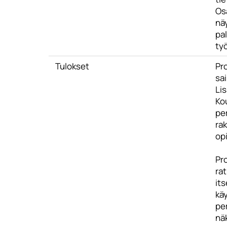
Os
nä
pal
työ
Tulokset
Pr
sa
Lis
Kou
pe
ra
op
Pro
ra
its
kä
pe
näk