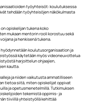
anisaatioiden työyhteisöt: koulutuksessa
ävät tehdään työyhteisöjen näkökulmasta
a on opiskelijan tukena koko
osten mukaan mentorin rooli korostuu sekä
ivoijana ja henkisenä tukena.
tä hyödynnetään koulutusorganisaation ja
teistyössä käytetään myös videoneuvottelua
istyöstä harjoittelun ohjaajien,
gien kautta.
alleja ja niiden vaikutusta ammatilliseen
 tietoa siitä, miten opiskelijat oppivat
isuilla ja opetusmenetelmillä. Tutkimuksen
iskelijoiden tekemistä oppimis- ja
 tiiviillä yhteistyöllä kehittää