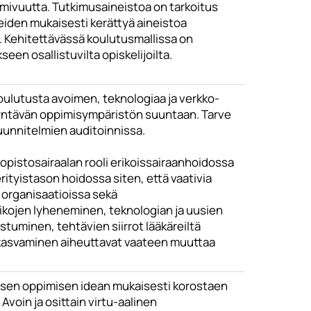
mivuutta. Tutkimusaineistoa on tarkoitus
eiden mukaisesti kerättyä aineistoa
. Kehitettävässä koulutusmallissa on
en osallistuvilta opiskelijoilta.
ulutusta avoimen, teknologiaa ja verkko-
yntävän oppimisympäristön suuntaan. Tarve
uunnitelmien auditoinnissa.
opistosairaalan rooli erikoissairaanhoidossa
erityistason hoidossa siten, että vaativia
n organisaatioissa sekä
ikojen lyheneminen, teknologian ja uusien
uminen, tehtävien siirrot lääkäreiltä
n kasvaminen aiheuttavat vaateen muuttaa
isen oppimisen idean mukaisesti korostaen
voin ja osittain virtu-aalinen