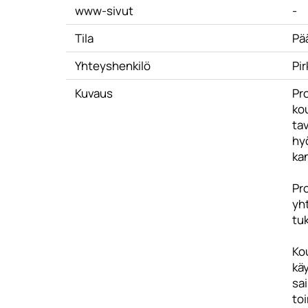
www-sivut
-
Tila
Pä
Yhteyshenkilö
Pi
Kuvaus
Pr
kou
ta
hy
ka
Pro
yht
tu
Kou
käy
sai
to