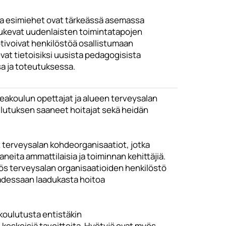
 ja esimiehet ovat tärkeässä asemassa
tukevat uudenlaisten toimintatapojen
motivoivat henkilöstöä osallistumaan
vat tietoisiksi uusista pedagogisista
a ja toteutuksessa.
koulun opettajat ja alueen terveysalan
ulutuksen saaneet hoitajat sekä heidän
t terveysalan kohdeorganisaatiot, jotka
eita ammattilaisia ja toiminnan kehittäjiä.
yös terveysalan organisaatioiden henkilöstö
aadessaan laadukasta hoitoa
koulutusta entistäkin
eskeisiä tavoitteita. Hyötyjä ovat myös