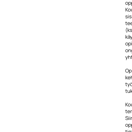
op
Ko
sis
te
(k
kä
opi
on
yht
Op
keh
ty
tu
Kou
te
Si
op
tie