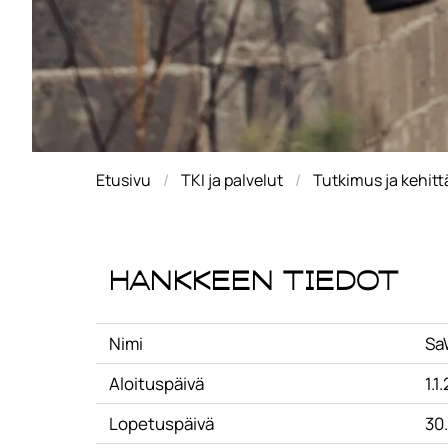
Etusivu
TKI ja palvelut
Tutkimus ja kehit
Hankkeen tiedot
Nimi
SaW
Aloituspäivä
1.1
Lopetuspäivä
30