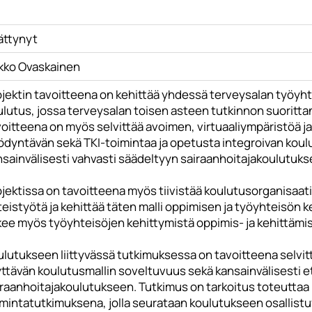
ättynyt
rkko Ovaskainen
ojektin tavoitteena on kehittää yhdessä terveysalan työyht
lutus, jossa terveysalan toisen asteen tutkinnon suorittan
voitteena on myös selvittää avoimen, virtuaaliympäristöä 
ödyntävän sekä TKI-toimintaa ja opetusta integroivan koul
nsainvälisesti vahvasti säädeltyyn sairaanhoitajakoulutuks
jektissa on tavoitteena myös tiivistää koulutusorganisaati
eistyötä ja kehittää täten malli oppimisen ja työyhteisön 
kee myös työyhteisöjen kehittymistä oppimis- ja kehittämi
lutukseen liittyvässä tutkimuksessa on tavoitteena selvit
ttävän koulutusmallin soveltuvuus sekä kansainvälisesti et
raanhoitajakoulutukseen. Tutkimus on tarkoitus toteuttaa k
imintatutkimuksena, jolla seurataan koulutukseen osallist