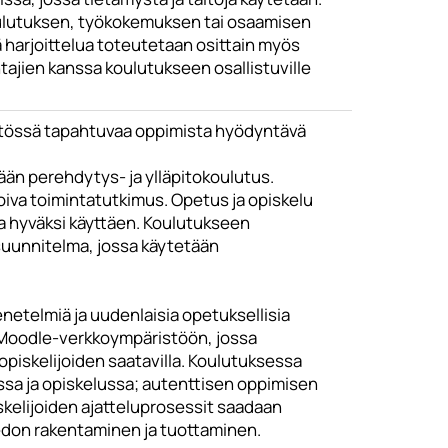
oulutuksen, työkokemuksen tai osaamisen
 harjoittelua toteutetaan osittain myös
tajien kanssa koulutukseen osallistuville
istössä tapahtuvaa oppimista hyödyntävä
etään perehdytys- ja ylläpitokoulutus.
oiva toimintatutkimus. Opetus ja opiskelu
ua hyväksi käyttäen. Koulutukseen
uunnitelma, jossa käytetään
netelmiä ja uudenlaisia opetuksellisia
n Moodle-verkkoympäristöön, jossa
 opiskelijoiden saatavilla. Koulutuksessa
sa ja opiskelussa; autenttisen oppimisen
kelijoiden ajatteluprosessit saadaan
iedon rakentaminen ja tuottaminen.