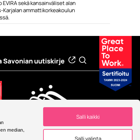
o EVIRA sekä kansainväliset alan
s-Karjalan ammattikorkeakoulun
ssä.
a Savonian uutiskirje
Salli kaikki
an
Eurooppalainen yliopisto
sen median,
Savonia on mukana
Salli valinta