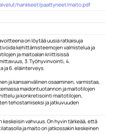
_palvelut/hankkeet/paattyneet/maito.pdf
voitteena on löytää uusia ratkaisuja
tivoida kehittämisteemojen valmistelua ja
ilojen ja maitoalan kriittisissä
ittavuus, 3. Työhyvinvointi, 4.
 ja 6. eläinterveys.
nen ja kansainvälinen osaaminen, varmistaa,
ukemassa maidontuotannon ja maitotilojen
telu ja konkretisointi maitotilojen,
ten tehostamiseksi ja jatkuvuuden
keskeisin vahvuus. On hyvin tärkeää, että
latasolla ja maito on jatkossakin keskeinen