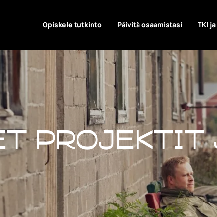
Opiskele tutkinto
Päivitä osaamistasi
TKI ja
t projektit 
t projektit 