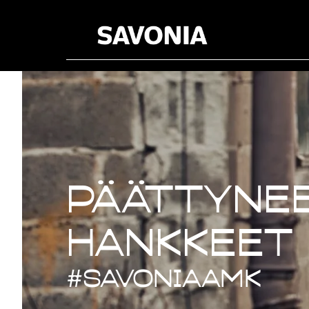
Päättynee
Päättynee
hankkeet
#savoniaAMK