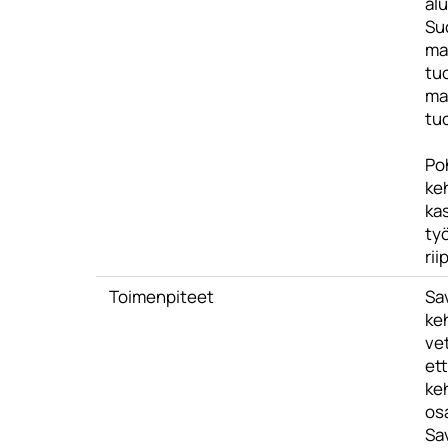
al
Su
mai
tu
ma
tuo
Po
keh
kas
ty
rii
Toimenpiteet
Sa
ke
vet
ett
keh
os
Sav