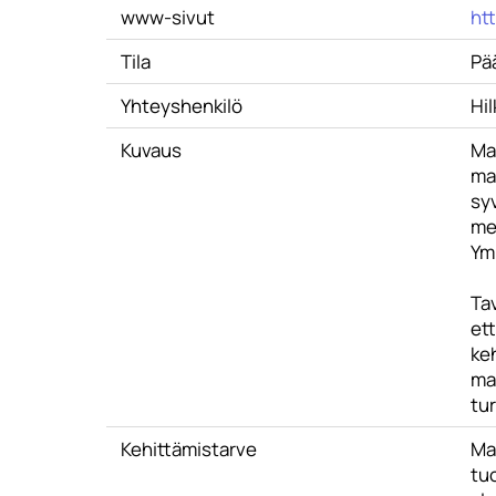
www-sivut
ht
Tila
Pä
Yhteyshenkilö
Hi
Kuvaus
Ma
ma
syv
men
Ymp
Ta
et
keh
ma
tu
Kehittämistarve
Ma
tu