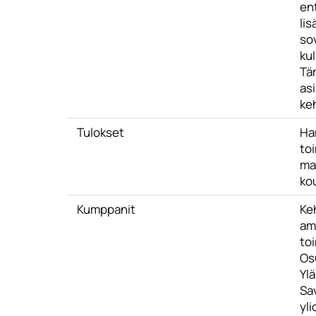
en
lis
sov
kul
Tä
as
ke
Tulokset
Han
to
ma
ko
Kumppanit
Ke
amm
to
Os
Ylä
Sa
yli