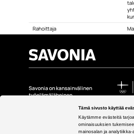
tal
yh
ku
Rahoittaja
Ma
Savonia on kansainvälinen
työelämäläheinen
korkeakoulu, joka
kouluttaa, tutkii, kehittää
Tämä sivusto käyttää eväs
ja innovoi.
Käytämme evästeitä tarjoa
ominaisuuksien tukemisee
Opiskelijoita + 9000
mainosalan ja analytiikka-