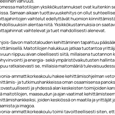
ueellinen vahvuus.
omessa maitotilojen yksikkökustannukset ovat kuitenkin s
ssa. Samaan aikaan tuottavuuskehitys on ollut suhteellisen 
ottajahintojen vaihtelut edellyttävät huomion kiinnittämi
hdollisuuksiin alentaa niitä. Yksikkökustannuksia on saata
ttajahinnat vaihtelevat ja tuet mahdollisesti alenevat.
hjois-Savon maitotalouden kehittäminen tapahtuu pääsääntö
ittämisellä. Maitotilojen halukkuus jatkaa tuotantoa yrittä
vuun riippuu aivan oleellisesti siitä, millaisena tuotanno
öhyvinvointi ja energia- sekä ympäristövaikutusten hallint
ppuu ratkaisevasti se, millaisia maitomääriä tulevaisuudess
vonia-ammattikorkeakoulu hakee kehittämisohjelman vetov
hittämis- ja tutkimushankkeissa oman osaamisensa panokse
ovastuullisesti ja yhdessä alan keskeisten toimijoiden kan
ä maitotilojen, maaseudun ja ajan vaatimat kehittämisteem
ittämishankkeiksi, joiden keskiössä on maatila ja yrittäjät 
aamista ja imagoa.
onia-ammattikorkeakoulu toimii tavoitteellisesti siten, että