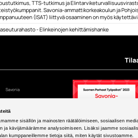
oustutkimus, TTS-tutkimus ja Elintarviketurvallisuusvirast
teistyökumppanit. Savonia-ammattikorkeakoulun ja Pohjoi
mppanuuteen (ISAT) liittyvä osaaminen on myös käytettävi
aseuturahasto - Elinkeinojen kehittämishanke
Tila
teitä
mamme sisällön ja mainosten räätälöimiseen, sosiaalisen medi
n ja kävijämäärämme analysoimiseen. Lisäksi jaamme sosiaali
alan kumppaneillemme tietoja siitä, miten käytät sivustoamme.