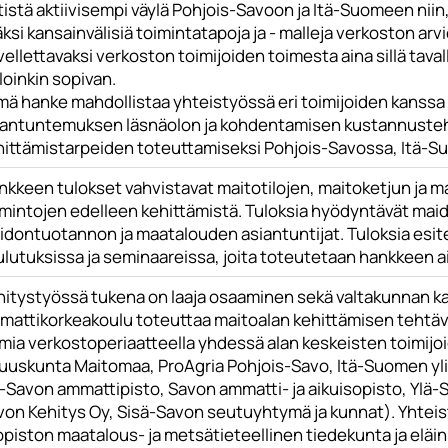
tistä aktiivisempi väylä Pohjois-Savoon ja Itä-Suomeen ni
äksi kansainvälisiä toimintatapoja ja - malleja verkoston arv
ellettavaksi verkoston toimijoiden toimesta aina sillä tavall
loinkin sopivan.
mä hanke mahdollistaa yhteistyössä eri toimijoiden kanss
iantuntemuksen läsnäolon ja kohdentamisen kustannusteh
hittämistarpeiden toteuttamiseksi Pohjois-Savossa, Itä-Su
kkeen tulokset vahvistavat maitotilojen, maitoketjun ja ma
imintojen edelleen kehittämistä. Tuloksia hyödyntävät maid
idontuotannon ja maatalouden asiantuntijat. Tuloksia esit
ulutuksissa ja seminaareissa, joita toteutetaan hankkeen a
hitystyössä tukena on laaja osaaminen sekä valtakunnan ka
attikorkeakoulu toteuttaa maitoalan kehittämisen tehtävää, 
imia verkostoperiaatteella yhdessä alan keskeisten toimij
uuskunta Maitomaa, ProAgria Pohjois-Savo, Itä-Suomen yl
-Savon ammattipisto, Savon ammatti- ja aikuisopisto, Ylä-S
von Kehitys Oy, Sisä-Savon seutuyhtymä ja kunnat). Yhteis
opiston maatalous- ja metsätieteellinen tiedekunta ja eläi