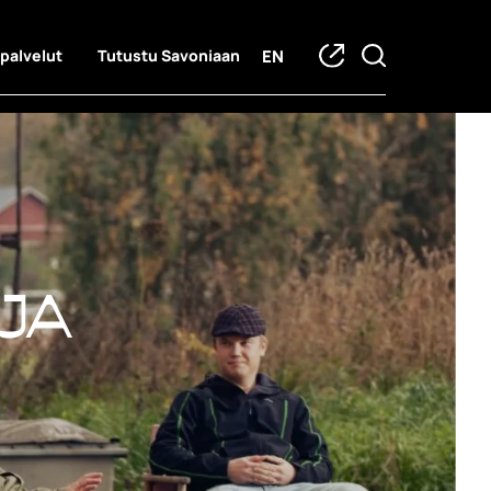
EN
 palvelut
Tutustu Savoniaan
ja hankkeet
ja