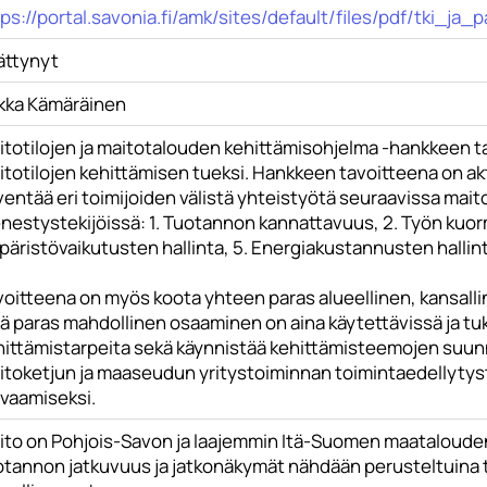
tps://portal.savonia.fi/amk/sites/default/files/pdf/tki_ja
ättynyt
lkka Kämäräinen
itotilojen ja maitotalouden kehittämisohjelma -hankkeen ta
itotilojen kehittämisen tueksi. Hankkeen tavoitteena on ak
entää eri toimijoiden välistä yhteistyötä seuraavissa maitot
estystekijöissä: 1. Tuotannon kannattavuus, 2. Työn kuorm
äristövaikutusten hallinta, 5. Energiakustannusten hallinta
voitteena on myös koota yhteen paras alueellinen, kansalli
tä paras mahdollinen osaaminen on aina käytettävissä ja t
ittämistarpeita sekä käynnistää kehittämisteemojen suunnit
itoketjun ja maaseudun yritystoiminnan toimintaedellytys
rvaamiseksi.
ito on Pohjois-Savon ja laajemmin Itä-Suomen maatalouden 
otannon jatkuvuus ja jatkonäkymät nähdään perusteltuina ti