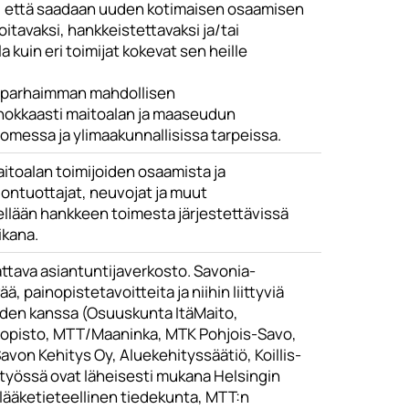
in, että saadaan uuden kotimaisen osaamisen
ioitavaksi, hankkeistettavaksi ja/tai
a kuin eri toimijat kokevat sen heille
a parhaimman mahdollisen
okkaasti maitoalan ja maaseudun
omessa ja ylimaakunnallisissa tarpeissa.
itoalan toimijoiden osaamista ja
ontuottajat, neuvojat ja muut
ellään hankkeen toimesta järjestettävissä
ikana.
ttava asiantuntijaverkosto. Savonia-
painopistetavoitteita ja niihin liittyviä
oiden kanssa (Osuuskunta ItäMaito,
iopisto, MTT/Maaninka, MTK Pohjois-Savo,
avon Kehitys Oy, Aluekehityssäätiö, Koillis-
työssä ovat läheisesti mukana Helsingin
nlääketieteellinen tiedekunta, MTT:n