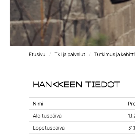
Etusivu
TKI ja palvelut
Tutkimus ja kehit
Hankkeen tiedot
Nimi
Pr
Aloituspäivä
1.1
Lopetuspäivä
31.