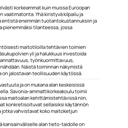
elvästi korkeammat kuin muissa Euroopan
vaatimatonta. Yhä kiristyvä kilpailu ja
stä entistä enemmän tuotantokustannuksiin ja
va pienemmäksi tilanteessa, jossa
isesti maitotiloilla tehtävien toimien
jäsukupolvien yli ja halukkuus investoida
n kannattavuus, työnkuormittavuus,
a nähdään. Näistä toiminnan näkymistä
a on jalostavan teollisuuden käytössä.
astuuta ja on mukana alan keskeisissä
lla. Savonia-ammattikorkeakoulu toimii
ssa maitoalan kehittämistehtävissä niin,
at konkretisoituvat sellaisiksi käytännön
ja jotka vahvistavat koko maitoketjun
 kansainväliselle alan tieto-taidolle on