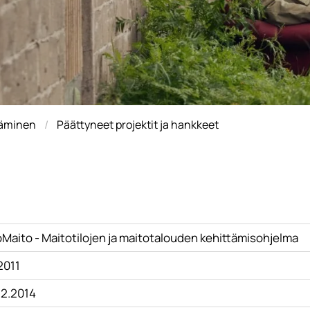
täminen
Päättyneet projektit ja hankkeet
oMaito - Maitotilojen ja maitotalouden kehittämisohjelma
.2011
12.2014