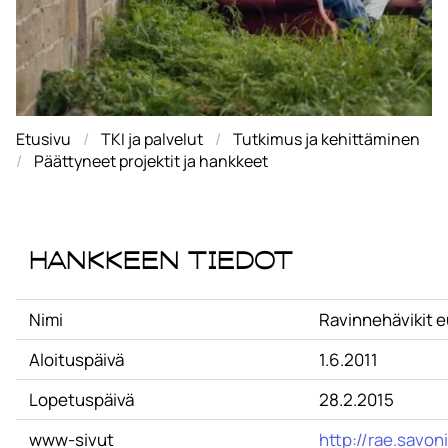
Etusivu
TKI ja palvelut
Tutkimus ja kehittäminen
Päättyneet projektit ja hankkeet
Hankkeen tiedot
Nimi
Ravinnehävikit e
Aloituspäivä
1.6.2011
Lopetuspäivä
28.2.2015
www-sivut
http://rae.savoni