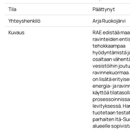
Tila
Päättynyt
Yhteyshenkilö
Arja Ruokojärvi
Kuvaus
RAE edistää maati
ravinteiden enti
tehokkaampaa
hyödyntämistä ja
osaltaan vähent
vesistöihin jout
ravinnekuormaa.
on lisätä erityis
energia- ja ravi
käyttöä tilatasol
prosessoinnissa 
levityksessä. H
tuotetaan testat
parhaiten Itä-S
alueelle sopivist