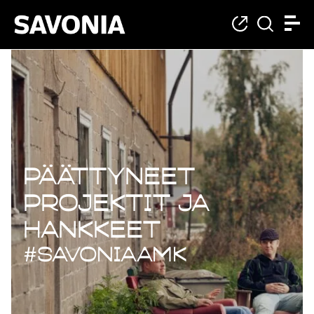
Päättyneet projekt
Päättyneet
projektit ja
hankkeet
#savoniaAMK