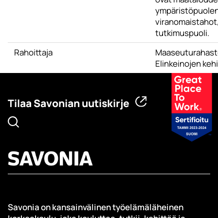
ympäristöpuolen
viranomaistahot,
tutkimuspuoli.
Rahoittaja
Maaseuturahast
Elinkeinojen keh
Tilaa Savonian uutiskirje
Savonia on kansainvälinen työelämäläheinen