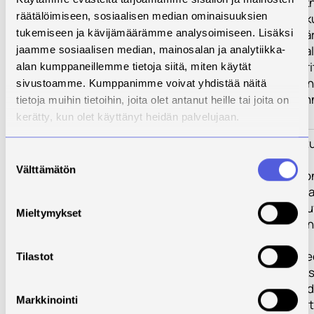
lisääntynyt. Tek
räätälöimiseen, sosiaalisen median ominaisuuksien
kehittyessä on k
enenevissä määri
tukemiseen ja kävijämäärämme analysoimiseen. Lisäksi
huomiota maata
jaamme sosiaalisen median, mainosalan ja analytiikka-
ympäristön ja eri
alan kumppaneillemme tietoja siitä, miten käytät
vesiensuojeluun,
sivustoamme. Kumppanimme voivat yhdistää näitä
toivottava ja ka
tietoja muihin tietoihin, joita olet antanut heille tai joita on
kehityssuunta.
kerätty, kun olet käyttänyt heidän palvelujaan.
Toimenpiteet
Hanke muodostu
Suostumuksen
eri
Välttämätön
valinta
toimenpidekoko
1. Tilakäynnit (ti
tarkastelu ja ne
Mieltymykset
sopivista toimen
tilaa mukana)
2. Tiedotus ja ti
Tilastot
(mm. työnäytöks
tietokortteja, vi
Markkinointi
opintoretkiä, vir