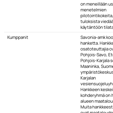
on meneillään use
menetelmien
pilotointikokeita
tuloksista viedä
käytäntöön tilata
Kumppanit
Savonia-amk koo
hanketta. Hankk
osatoteuttajia o
Pohjois-Savo, Et
Pohjois-Karjala 
Maaninka, Suom
ympäristökeskus
Karjalan
vesiensuojeluyh
Hankkeen keskei
kohderyhmä on 
alueen maatalous
Muita hankkeest
ovat maataloud