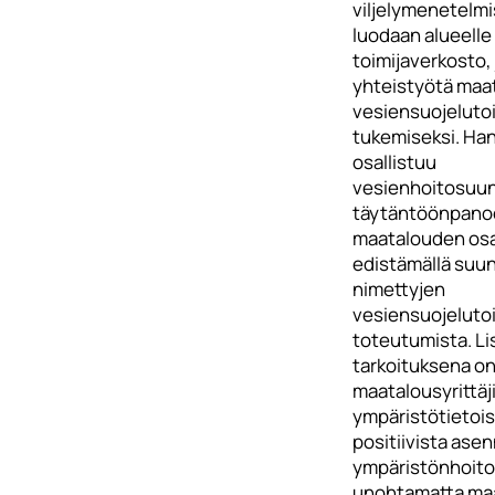
viljelymenetelmi
luodaan alueelle
toimijaverkosto,
yhteistyötä maa
vesiensuojeluto
tukemiseksi. Ha
osallistuu
vesienhoitosuun
täytäntöönpano
maatalouden osa
edistämällä suu
nimettyjen
vesiensuojeluto
toteutumista. Li
tarkoituksena on
maatalousyrittäj
ympäristötietois
positiivista ase
ympäristönhoit
unohtamatta maa