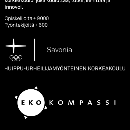
korkeakoulu, joka kouluttaa, tutkii, kehittää ja
innovoi.
Opiskelijoita + 9000
Työntekijöitä + 600