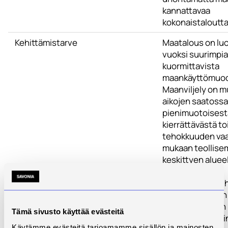
kannattavaa
kokonaistaloutta
Kehittämistarve
Maatalous on lu
vuoksi suurimpia
kuormittavista
maankäyttömuod
Maanviljely on 
aikojen saatossa
pienimuotoisesta
kierrättävästä t
tehokkuuden va
mukaan teollise
keskittyen alueel
suurempiin
tuotantoyksiköih
Toimintatapojen
on maatalouden
Tämä sivusto käyttää evästeitä
kuormittavuuski
Käytämme evästeitä tarjoamamme sisällön ja mainosten