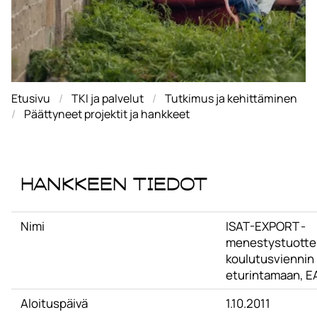
Etusivu
TKI ja palvelut
Tutkimus ja kehittäminen
Päättyneet projektit ja hankkeet
Hankkeen tiedot
Nimi
ISAT-EXPORT -
menestystuottei
koulutusviennin
eturintamaan, E
Aloituspäivä
1.10.2011