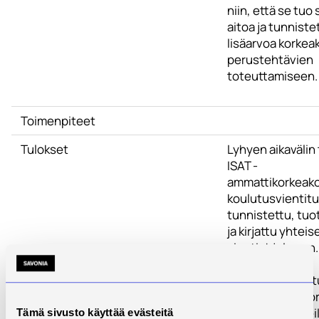
niin, että se tuo
aitoa ja tunniste
lisäarvoa korkea
perustehtävien
toteuttamiseen.
Toimenpiteet
Tulokset
Lyhyen aikavälin
ISAT -
ammattikorkeako
koulutusvientit
tunnistettu, tuo
ja kirjattu yhtei
vientiohjelmaan.
Pitkän aikavälin 
ISAT -ammattiko
ovat kärkituottei
Tämä sivusto käyttää evästeitä