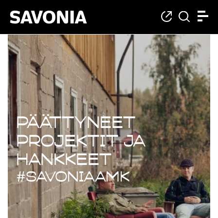
Päättyneet projekt
Päättyneet
projektit ja
hankkeet
#savoniaAMK