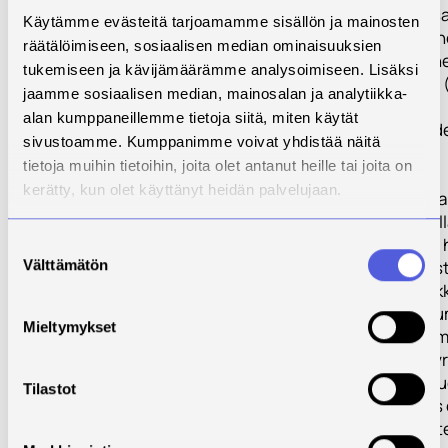
tunnettuja kansai
Käytämme evästeitä tarjoamamme sisällön ja mainosten
koulutusmarkkino
räätälöimiseen, sosiaalisen median ominaisuuksien
Vientitoiminta h
tukemiseen ja kävijämäärämme analysoimiseen. Lisäksi
perustehtävien 
jaamme sosiaalisen median, mainosalan ja analytiikka-
TKI) laadun ja
alan kumppaneillemme tietoja siitä, miten käytät
houkuttelevuud
sivustoamme. Kumppanimme voivat yhdistää näitä
kasvamisena.
tietoja muihin tietoihin, joita olet antanut heille tai joita on
kerätty, kun olet käyttänyt heidän palvelujaan.
Pohjois-Savon ja
Karjalan yrityksil
mahdollisuudet
Suostumuksen
Välttämätön
koulutusviennist
valinta
verkostoja asiak
osatoteuttajak
Mieltymykset
tai ratkaisuntoim
mikä kohentaa yr
kilpailukykyä. Al
Tilastot
vetovoimaisuus
kasvanut yrityst