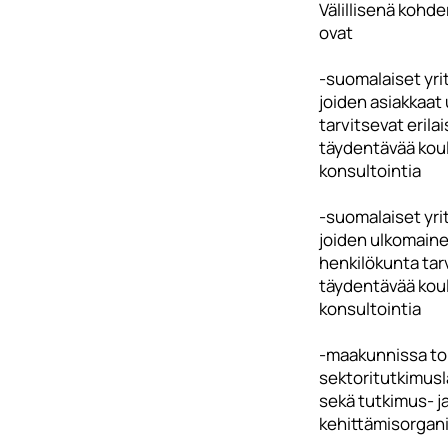
Välillisenä koh
ovat
-suomalaiset yri
joiden asiakkaat 
tarvitsevat erilai
täydentävää koul
konsultointia
-suomalaiset yri
joiden ulkomain
henkilökunta tar
täydentävää koul
konsultointia
-maakunnissa to
sektoritutkimusl
sekä tutkimus- j
kehittämisorgani