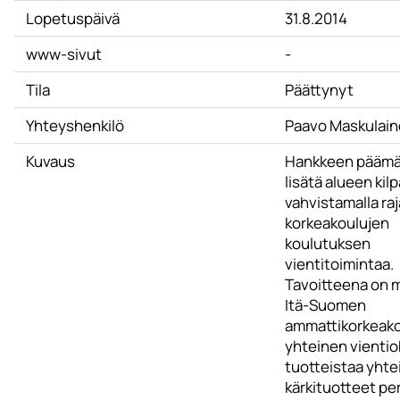
Lopetuspäivä
31.8.2014
www-sivut
-
Tila
Päättynyt
Yhteyshenkilö
Paavo Maskulai
Kuvaus
Hankkeen päämä
lisätä alueen kil
vahvistamalla raj
korkeakoulujen
koulutuksen
vientitoimintaa.
Tavoitteena on m
Itä-Suomen
ammattikorkeako
yhteinen vientio
tuotteistaa yhte
kärkituotteet p