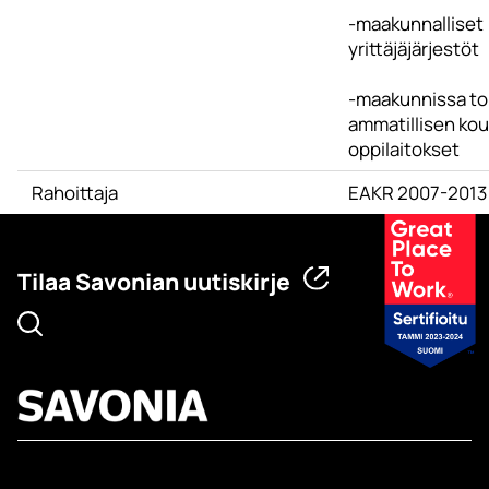
-maakunnalliset
yrittäjäjärjestöt
-maakunnissa to
ammatillisen ko
oppilaitokset
Rahoittaja
EAKR 2007-2013
Tilaa Savonian uutiskirje