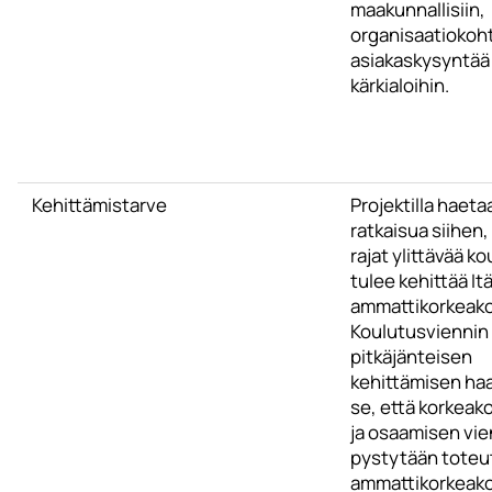
maakunnallisiin,
organisaatiokohta
asiakaskysyntää 
kärkialoihin.
Kehittämistarve
Projektilla haeta
ratkaisua siihen,
rajat ylittävää k
tulee kehittää I
ammattikorkeako
Koulutusviennin
pitkäjänteisen
kehittämisen ha
se, että korkeak
ja osaamisen vie
pystytään tote
ammattikorkeako