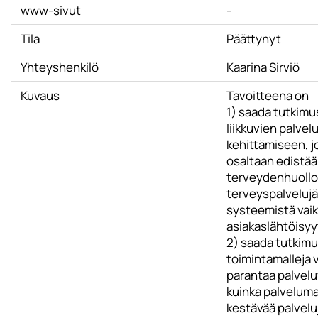
www-sivut
-
Tila
Päättynyt
Yhteyshenkilö
Kaarina Sirviö
Kuvaus
Tavoitteena on
1) saada tutkimu
liikkuvien palvel
kehittämiseen, jo
osaltaan edistä
terveydenhuollo
terveyspalveluj
systeemistä vaik
asiakaslähtöisyyt
2) saada tutkimu
toimintamalleja v
parantaa palvelu
kuinka palveluma
kestävää palvelu