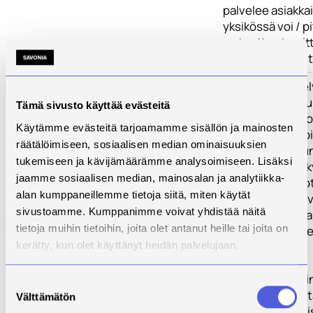
palvelee asiakkai
yksikössä voi / p
se tuottaa tarvit
kuntalaisille ku
Toimenpiteet
1. Palvelumallisel
kartoitetaan suu
Tämä sivusto käyttää evästeitä
terveydenhuollo
Käytämme evästeitä tarjoamamme sisällön ja mainosten
palvelumarkkinoi
räätälöimiseen, sosiaalisen median ominaisuuksien
tunnistetaan kun
tukemiseen ja kävijämäärämme analysoimiseen. Lisäksi
tuottaminen nyk
jaamme sosiaalisen median, mainosalan ja analytiikka-
Hankkeessa koott
alan kumppaneillemme tietoja siitä, miten käytät
palveluihin liitty
sivustoamme. Kumppanimme voivat yhdistää näitä
kehittämistietoa
tietoja muihin tietoihin, joita olet antanut heille tai joita on
saatu tieto hyvi
kerätty, kun olet käyttänyt heidän palvelujaan.
löytymiseksi.
2. Tarveanalyysi
Suostumuksen
Osana Kaupallist
Välttämätön
valinta
tuotetaan ratkai