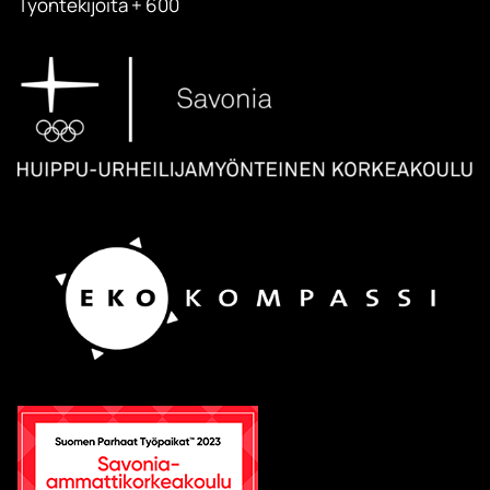
Työntekijöitä + 600