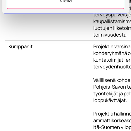
Kiellä
palvelujen sove
toteuttaa liikkuv
terveyspalveluj
kaupallistamisma
luotujen liiketoi
toimivuudesta.
Kumppanit
Projektin varsin
kohderyhmänä o
kuntatoimijat, er
terveydenhuolto
Välillisenä kohd
Pohjois-Savon t
työntekijät ja pa
loppukäyttäjät.
Projektia hallinn
ammattikorkeako
Itä-Suomen yliop