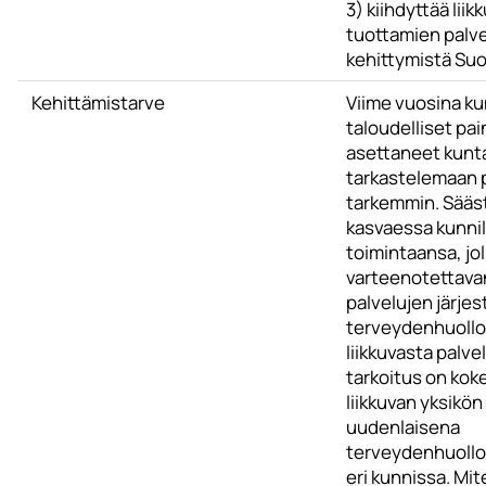
3) kiihdyttää lii
tuottamien palv
kehittymistä Su
Kehittämistarve
Viime vuosina ku
taloudelliset pa
asettaneet kunt
tarkastelemaan 
tarkemmin. Sääs
kasvaessa kunnil
toimintaansa, jo
varteenotettava
palvelujen järje
terveydenhuollos
liikkuvasta palv
tarkoitus on koke
liikkuvan yksikö
uudenlaisena
terveydenhuollo
eri kunnissa. Mit