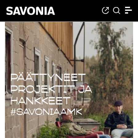
Päättyneet projekt
Päättyneet
projektit ja
hankkeet
#savoniaAMK