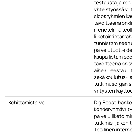
testausta ja kehi
yhteistyössä yrit
sidosryhmien ka
tavoitteena onkin
menetelmiä teoll
liiketoimintamah
tunnistamiseen 
palvelutuotteide
kaupallistamisee
tavoitteena on 
aihealueesta uut
sekä koulutus- j
tutkimusorganis
yritysten käyttö
Kehittämistarve
DigiBoost-hanke
kohderyhmäyrit
palveluliiketoim
tutkimis- ja kehi
Teollinen interne