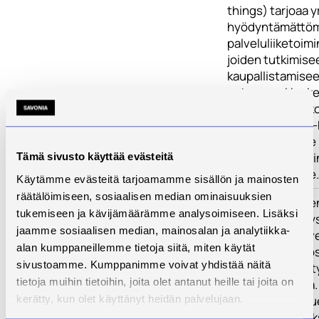
things) tarjoaa yr
hyödyntämättöm
palveluliiketoim
joiden tutkimise
kaupallistamisee
vetoapua. Hanke 
ammattikorkeako
Leka- ja Palkeet
yrityslähtöiselle
palveluliiketoim
Tämä sivusto käyttää evästeitä
kehittämistyölle.
Käytämme evästeitä tarjoamamme sisällön ja mainosten
räätälöimiseen, sosiaalisen median ominaisuuksien
Toimenpiteet
Hankkeen toimen
tukemiseen ja kävijämäärämme analysoimiseen. Lisäksi
on suoraan yrity
jaamme sosiaalisen median, mainosalan ja analytiikka-
tehtävässä, sov
alan kumppaneillemme tietoja siitä, miten käytät
ja kehittämisty
sivustoamme. Kumppanimme voivat yhdistää näitä
toteutetaan yrit
tietoja muihin tietoihin, joita olet antanut heille tai joita on
pilottiprojekteja
kerätty, kun olet käyttänyt heidän palvelujaan.
toimenpiteitä tu
vertailututkimu