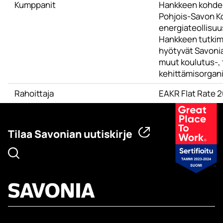
Kumppanit
Hankkeen kohde
Pohjois-Savon Ko
energiateollisuu
Hankkeen tutkim
hyötyvät Savonia
muut koulutus-, 
kehittämisorgani
Rahoittaja
EAKR Flat Rate 
Tilaa Savonian uutiskirje