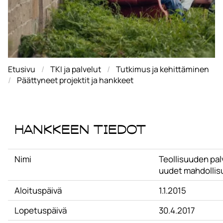
Etusivu
TKI ja palvelut
Tutkimus ja kehittäminen
Päättyneet projektit ja hankkeet
Hankkeen tiedot
Nimi
Teollisuuden pal
uudet mahdollis
Aloituspäivä
1.1.2015
Lopetuspäivä
30.4.2017