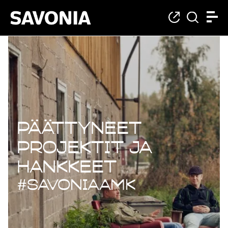
Päättyneet projekt
Päättyneet
projektit ja
hankkeet
#savoniaAMK