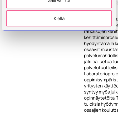
Salli valinta
opetukseen sekä
kehittämiseen.
Kiellä
Tulokset
Hankkeen tuloks
erityisesti IoT -p
ratkaisujen kehi
kehittämisproses
hyödyntämällä 
osaavat muunta
palvelumahdolli
ja kilpailuetua tu
palvelutuotteiksi 
Laboratorioproje
oppimisympäristö
yritysten käyttö
syntyy myös julka
opinnäytetöitä.
tuloksia hyödyn
osaajien koulut