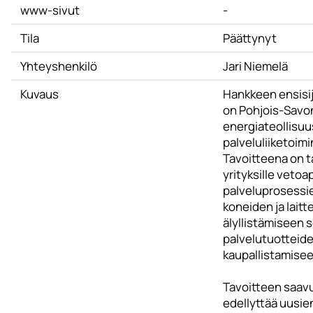
www-sivut
-
Tila
Päättynyt
Yhteyshenkilö
Jari Niemelä
Kuvaus
Hankkeen ensisi
on Pohjois-Savon 
energiateollisuu
palveluliiketoim
Tavoitteena on 
yrityksille vet
palveluprosessien
koneiden ja laitt
älyllistämiseen 
palvelutuotteide
kaupallistamisee
Tavoitteen saav
edellyttää uusi