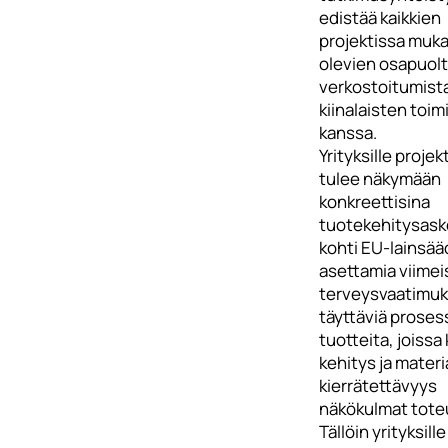
edistää kaikkien
projektissa muk
olevien osapuol
verkostoitumist
kiinalaisten toim
kanssa.
Yrityksille projek
tulee näkymään
konkreettisina
tuotekehitysask
kohti EU-lainsä
asettamia viime
terveysvaatimuk
täyttäviä prosess
tuotteita, joissa
kehitys ja materi
kierrätettävyys
näkökulmat tote
Tällöin yrityksill