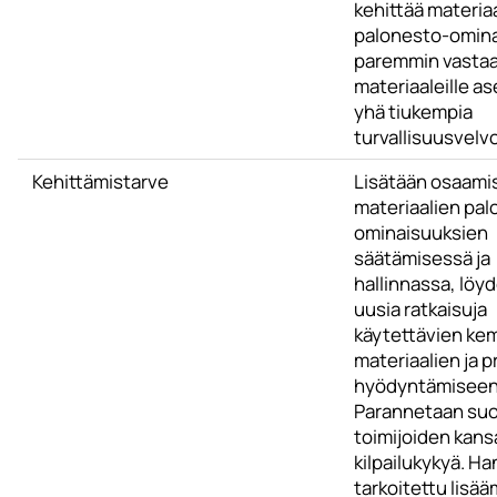
kehittää materia
palonesto-omina
paremmin vasta
materiaaleille as
yhä tiukempia
turvallisuusvelvo
Kehittämistarve
Lisätään osaami
materiaalien pal
ominaisuuksien
säätämisessä ja
hallinnassa, löy
uusia ratkaisuja
käytettävien kem
materiaalien ja 
hyödyntämiseen
Parannetaan su
toimijoiden kans
kilpailukykyä. H
tarkoitettu lisä