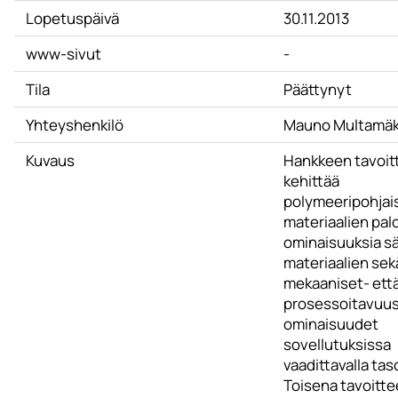
Lopetuspäivä
30.11.2013
www-sivut
-
Tila
Päättynyt
Yhteyshenkilö
Mauno Multamäk
Kuvaus
Hankkeen tavoit
kehittää
polymeeripohjai
materiaalien pal
ominaisuuksia sä
materiaalien sek
mekaaniset- ett
prosessoitavuu
ominaisuudet
sovellutuksissa
vaadittavalla taso
Toisena tavoitt