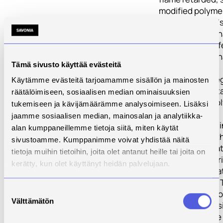
modified polyme
nanocompounds
Sustainability an
nanoparticle saf
WP7. Internation
Tämä sivusto käyttää evästeitä
operation
3 The key strateg
Käytämme evästeitä tarjoamamme sisällön ja mainosten
enhance fire ret
räätälöimiseen, sosiaalisen median ominaisuuksien
properties of po
tukemiseen ja kävijämäärämme analysoimiseen. Lisäksi
materials by
jaamme sosiaalisen median, mainosalan ja analytiikka-
nanocompoundi
alan kumppaneillemme tietoja siitä, miten käytät
matrix along wit
sivustoamme. Kumppanimme voivat yhdistää näitä
producing a hea
tietoja muihin tietoihin, joita olet antanut heille tai joita on
reflective materi
kerätty, kun olet käyttänyt heidän palvelujaan.
by using adequat
coatings (VTT). 
Suostumuksen
technical solutio
Välttämätön
valinta
tailored synthes
matrix being the