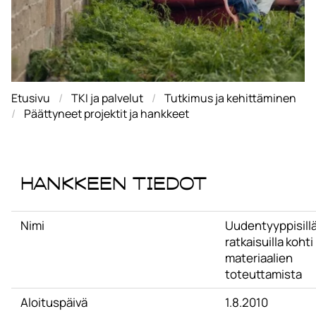
Etusivu
TKI ja palvelut
Tutkimus ja kehittäminen
Päättyneet projektit ja hankkeet
Hankkeen tiedot
Nimi
Uudentyyppisill
ratkaisuilla kohti
materiaalien
toteuttamista
Aloituspäivä
1.8.2010