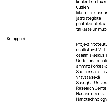
konkretisoituu 
uusien
liiketoimintasuu
ja strategista
päätöksentekoa
tarkastelun muo
Kumppanit
Projektin toteu
osallistuvat VTT
osaamiskeskus 
Uudet materiaali
ammattikorkeako
Suomessa toimi
yritystä sekä
Shanghai Univer
Research Center
Nanoscience &
Nanotechnology