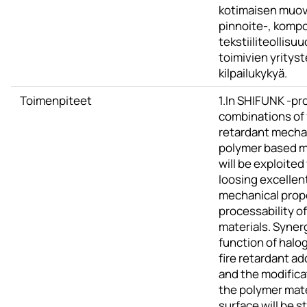
kotimaisen muov
pinnoite-, kompos
tekstiiliteollisuu
toimivien yritys
kilpailukykyä.
Toimenpiteet
1.In SHIFUNK -pr
combinations of 
retardant mecha
polymer based m
will be exploited
loosing excellen
mechanical prop
processability of
materials. Syner
function of halo
fire retardant ad
and the modifica
the polymer mate
surface will be s