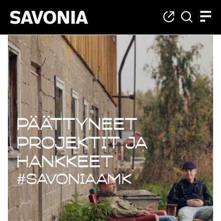
Päättyneet projekt
Päättyneet
projektit ja
hankkeet
#savoniaAMK