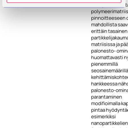
nanopartikkeleit
polymeerimatriisi
pinnoitteeseen 
mahdollista saa
erittäin tasainen
partikkelijakaum
matriisissa ja pä
palonesto- omin
huomattavasti n
pienemmillä
seosainemäärillä
kehittämiskohte
hankkeessa näh
palonesto-omin
parantaminen
modifioimalla ka
pintaa hyödyntä
esimerkiksi
nanopartikkelien