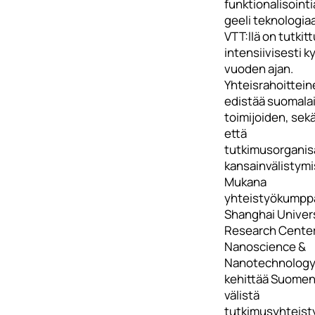
funktionalisointia
geeli teknologiaa
VTT:llä on tutkitt
intensiivisesti
vuoden ajan.
Yhteisrahoittein
edistää suomala
toimijoiden, sekä
että
tutkimusorganis
kansainvälistymi
Mukana
yhteistyökumpp
Shanghai Univer
Research Center
Nanoscience &
Nanotechnology,
kehittää Suomen 
välistä
tutkimusyhteist