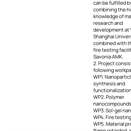
can be fulfilled b
combining the hi
knowledge of ma
research and
development at 
Shanghai Univer
combined with 
fire testing facili
Savonia AMK.
2. Project consis
following workp
WP1. Nanopartic
synthesis and
functionalizatio
WP2. Polymer
nanocompound
WP3. Sol-gel na
WP4. Fire testin
WP5. Material p
flame retarded, 