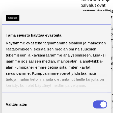
palvelut ovat
luottamuksellisia.
hankittavat asian
ja taloudelliset
lisäresurssit tuk
nopeuttavat yri
Tämä sivusto käyttää evästeitä
kehittämis- ja y
Käytämme evästeitä tarjoamamme sisällön ja mainosten
sekä kansainväl
räätälöimiseen, sosiaalisen median ominaisuuksien
suunnittelua,
tukemiseen ja kävijämäärämme analysoimiseen. Lisäksi
käynnistämistä j
jaamme sosiaalisen median, mainosalan ja analytiikka-
toteuttamista s
alan kumppaneillemme tietoja siitä, miten käytät
uusien yritysten
sivustoamme. Kumppanimme voivat yhdistää näitä
perustamista.
tietoja muihin tietoihin, joita olet antanut heille tai joita on
Kehittämistarve
.
kerätty, kun olet käyttänyt heidän palvelujaan.
Toimenpiteet
Eastwood-ohjel
Suostumuksen
palvelujen ja sen
Välttämätön
valinta
yhteistyöverkos
avulla lisätään