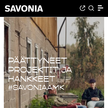
Päättyneet projekt
Päättyneet
projektit ja
hankkeet
#savoniaAMK