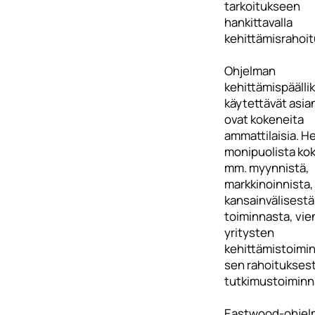
tarkoitukseen
hankittavalla
kehittämisrahoit
Ohjelman
kehittämispäällik
käytettävät asia
ovat kokeneita
ammattilaisia. He
monipuolista ko
mm. myynnistä,
markkinoinnista,
kansainvälisestä
toiminnasta, vie
yritysten
kehittämistoimin
sen rahoitukses
tutkimustoiminn
Eastwood-ohjel