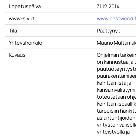
Lopetuspäivä
31.12.2014
www-sivut
www.eastwood.f
Tila
Päättynyt
Yhteyshenkilö
Mauno Multamäk
Kuvaus
Ohjelman tärkein
on kannustaa ja 
puutuoteyrityste
puurakentamise
kehittämistä ja
kansainvälistymi
toteutetaan ohj
kehittämispäällik
tarpeisiin hankit
asiantuntijoiden 
yritysten välisell
yhteistyöllä ja