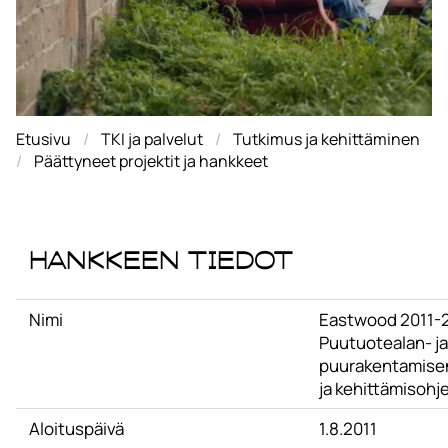
Etusivu
TKI ja palvelut
Tutkimus ja kehittäminen
Päättyneet projektit ja hankkeet
Hankkeen tiedot
Nimi
Eastwood 2011-
Puutuotealan- ja
puurakentamise
ja kehittämisohj
Aloituspäivä
1.8.2011