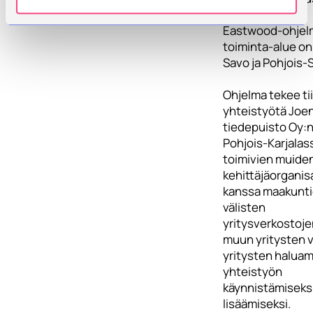
Miktech Oy.
Eastwood-ohjel
toiminta-alue on
Savo ja Pohjois-
Ohjelma tekee tii
yhteistyötä Joe
tiedepuisto Oy:n
Pohjois-Karjalas
toimivien muide
kehittäjäorganis
kanssa maakunt
välisten
yritysverkostoje
muun yritysten v
yritysten halua
yhteistyön
käynnistämiseksi
lisäämiseksi.