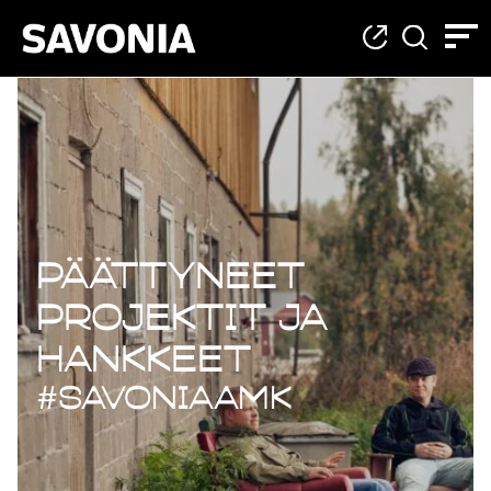
Päättyneet projekt
Päättyneet
projektit ja
hankkeet
#savoniaAMK