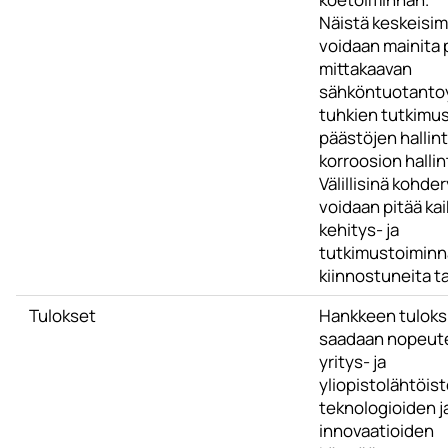
Näistä keskeisi
voidaan mainita
mittakaavan
sähköntuotanto
tuhkien tutkimus
päästöjen hallin
korroosion hallin
Välillisinä kohd
voidaan pitää kai
kehitys- ja
tutkimustoiminn
kiinnostuneita t
Tulokset
Hankkeen tuloks
saadaan nopeute
yritys- ja
yliopistolähtöis
teknologioiden j
innovaatioiden