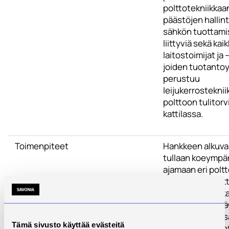
polttotekniikkaa
päästöjen hallint
sähkön tuottam
liittyviä sekä kaik
laitostoimijat ja 
joiden tuotanto
perustuu
leijukerrosteknii
polttoon tulitorvi
kattilassa.
Toimenpiteet
Hankkeen alkuva
tullaan koeympä
ajamaan eri poltt
eri mittaisia käyt
oppimaan tätä k
prosessin käyttä
sen hallintaa. Li
Tämä sivusto käyttää evästeitä
varsinaisten pilo