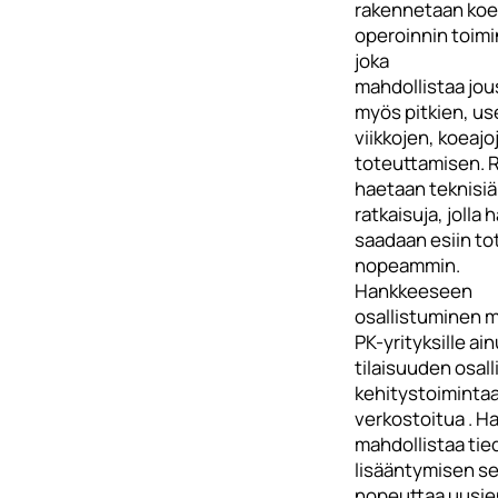
rakennetaan koel
operoinnin toimi
joka
mahdollistaa jou
myös pitkien, us
viikkojen, koeajo
toteuttamisen. R
haetaan teknisiä
ratkaisuja, jolla 
saadaan esiin to
nopeammin.
Hankkeeseen
osallistuminen m
PK-yrityksille ai
tilaisuuden osall
kehitystoimintaa
verkostoitua . H
mahdollistaa tie
lisääntymisen s
nopeuttaa uusie