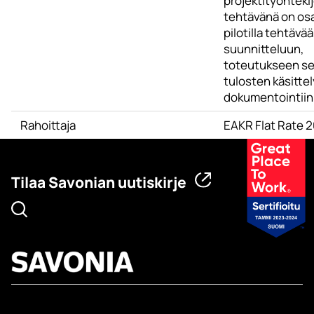
projektityöntekij
tehtävänä on osa
pilotilla tehtävä
suunnitteluun,
toteutukseen s
tulosten käsittel
dokumentointiin
Rahoittaja
EAKR Flat Rate 
Tilaa Savonian uutiskirje