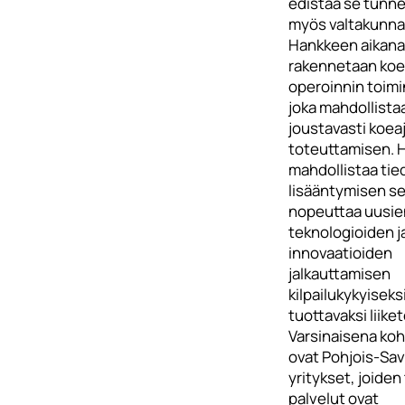
edistää se tunn
myös valtakunnal
Hankkeen aikana
rakennetaan koel
operoinnin toimi
joka mahdollista
joustavasti koea
toteuttamisen. 
mahdollistaa tie
lisääntymisen s
nopeuttaa uusie
teknologioiden j
innovaatioiden
jalkauttamisen
kilpailukykyiseksi
tuottavaksi liike
Varsinaisena k
ovat Pohjois-Sav
yritykset, joiden
palvelut ovat