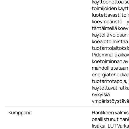
käyttöönottoa se
toimijoiden käyt
luotettavasti toi
koeympäristö. Ly
tähtäimellä koe
käytöllä voidaan 
koeajotoimintaa
tuotantolaitoksi
Pidemmällä aikavä
koetoiminnan av
mahdollistetaan
energiatehokka
tuotantotapoja, 
käytettävät ratk
nykyisiä
ympäristöystäväl
Kumppanit
Hankkeen valmis
osallistunut han
lisäksi, LUT Var