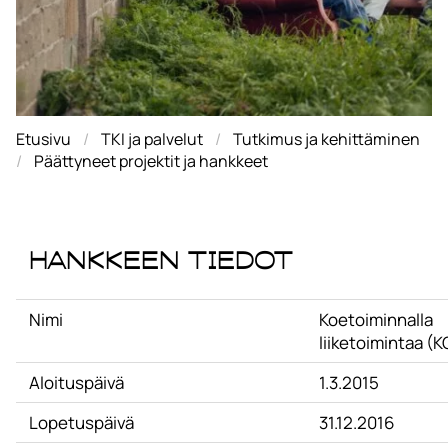
Etusivu
TKI ja palvelut
Tutkimus ja kehittäminen
Päättyneet projektit ja hankkeet
Hankkeen tiedot
Nimi
Koetoiminnalla
liiketoimintaa (
Aloituspäivä
1.3.2015
Lopetuspäivä
31.12.2016