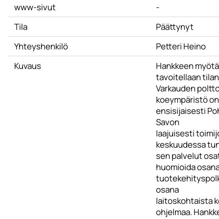
www-sivut
-
Tila
Päättynyt
Yhteyshenkilö
Petteri Heino
Kuvaus
Hankkeen myötä
tavoitellaan tila
Varkauden poltto
koeympäristö on
ensisijaisesti Po
Savon
laajuisesti toimi
keskuudessa tun
sen palvelut osa
huomioida osan
tuotekehityspolk
osana
laitoskohtaista 
ohjelmaa. Hankk