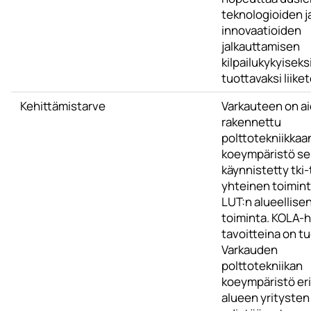
teknologioiden j
innovaatioiden
jalkauttamisen
kilpailukykyiseksi
tuottavaksi liike
Kehittämistarve
Varkauteen on a
rakennettu
polttotekniikkaa
koeympäristö se
käynnistetty tki
yhteinen toiminta
LUT:n alueellise
toiminta. KOLA-
tavoitteina on t
Varkauden
polttotekniikan
koeympäristö eri
alueen yritysten