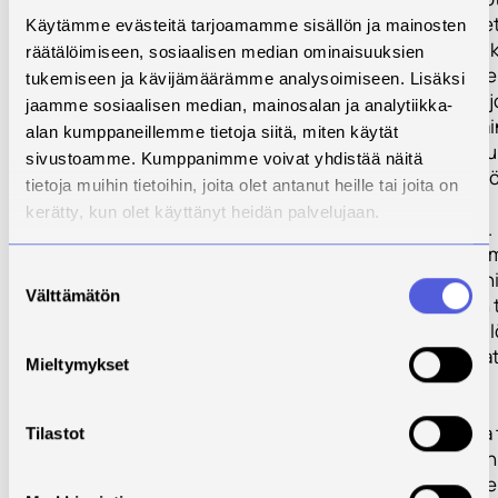
alkamista kehite
Käytämme evästeitä tarjoamamme sisällön ja mainosten
tuotetun datan k
räätälöimiseen, sosiaalisen median ominaisuuksien
siihen liittyviä se
tukemiseen ja kävijämäärämme analysoimiseen. Lisäksi
Pilottien ja koea
jaamme sosiaalisen median, mainosalan ja analytiikka-
kehitetään toimin
alan kumppaneillemme tietoja siitä, miten käytät
palvelujen kuvau
sivustoamme. Kumppanimme voivat yhdistää näitä
kasvatetaan my
tietoja muihin tietoihin, joita olet antanut heille tai joita on
koeympäristön
kerätty, kun olet käyttänyt heidän palvelujaan.
tunnettavuutta.
Polttopilotti-to
Suostumuksen
palkataan Savoni
Välttämätön
valinta
Lappeenrannan t
yliopiston henki
jotka osallistuva
Mieltymykset
tehtävään työn
suunnitteluun,
toteutukseen ja
Tilastot
dokumentointiin
Hankkeen kohd