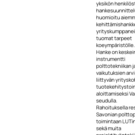
yksikön henkilöst
hankesuunnittel
huomioitu aiem
kehittämishankk
yrityskumppanei
tuomat tarpeet
koeympäristölle.
Hanke on keskei
instrumentti
polttotekniikan j
vaikutuksien arvi
liittyvän yritysk
tuotekehitystoi
aloittamiseksi V
seudulla.
Rahoituksella re
Savonian polttopi
toimintaan LUTin
sekä muita