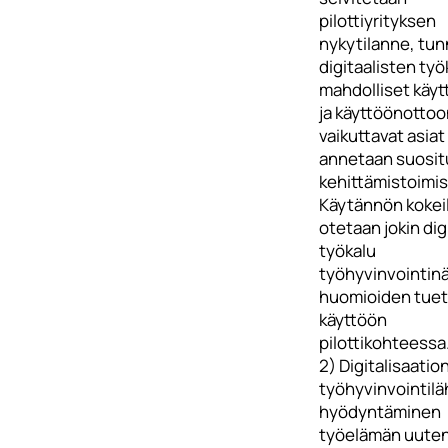
pilottiyrityksen
nykytilanne, tun
digitaalisten työ
mahdolliset käyt
ja käyttöönottoo
vaikuttavat asiat
annetaan suosit
kehittämistoimis
Käytännön kokei
otetaan jokin dig
työkalu
työhyvinvointin
huomioiden tuet
käyttöön
pilottikohteessa
2) Digitalisaatio
työhyvinvointil
hyödyntäminen
työelämän uute