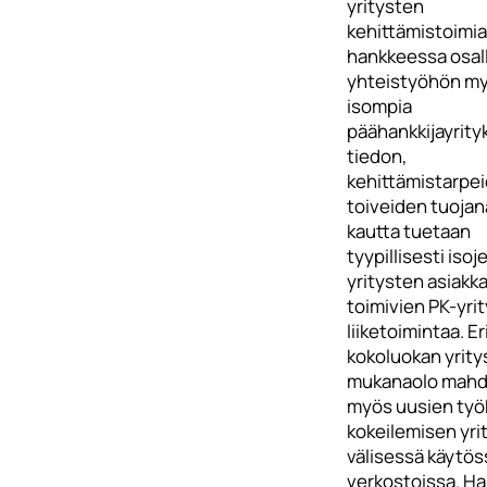
yritysten
kehittämistoimi
hankkeessa osall
yhteistyöhön m
isompia
päähankkijayrity
tiedon,
kehittämistarpei
toiveiden tuojan
kautta tuetaan
tyypillisesti isoj
yritysten asiakk
toimivien PK-yri
liiketoimintaa. Er
kokoluokan yrity
mukanaolo mahdo
myös uusien työ
kokeilemisen yri
välisessä käytös
verkostoissa. H