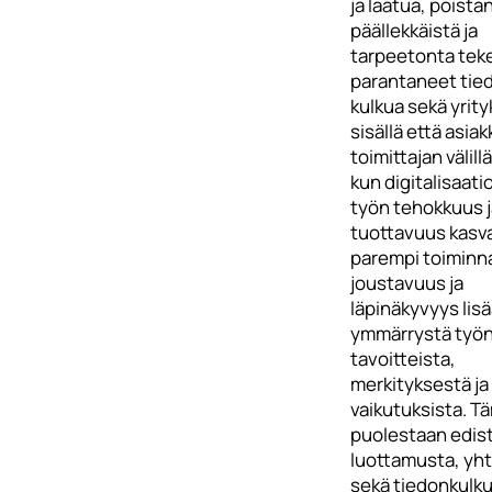
ja laatua, poista
päällekkäistä ja
tarpeetonta teke
parantaneet tie
kulkua sekä yrit
sisällä että asiak
toimittajan välill
kun digitalisaat
työn tehokkuus j
tuottavuus kasv
parempi toiminn
joustavuus ja
läpinäkyvyys lis
ymmärrystä työ
tavoitteista,
merkityksestä ja
vaikutuksista. T
puolestaan edis
luottamusta, yh
sekä tiedonkulku