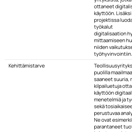
ottaneet digitali
käyttöön. Lisäksi
projektissa luod
työkalut
digitalisaation h
mittaamiseen h
niiden vaikutuks
työhyvinvointiin
Kehittämistarve
Teollisuusyrityks
puolilla maailmaa
saaneet suuria, 
kilpailuetuja ott
käyttöön digitaal
menetelmiä ja ty
sekä tosiaikaise
perustuvaa analy
Ne ovat esimerki
parantaneet tuo