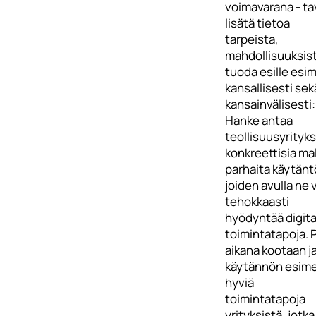
voimavarana - ta
lisätä tietoa
tarpeista,
mahdollisuuksist
tuoda esille esi
kansallisesti sek
kansainvälisesti:
Hanke antaa
teollisuusyrityks
konkreettisia mal
parhaita käytänt
joiden avulla ne 
tehokkaasti
hyödyntää digita
toimintatapoja. P
aikana kootaan ja
käytännön esimer
hyviä
toimintatapoja
yrityksistä, jotka