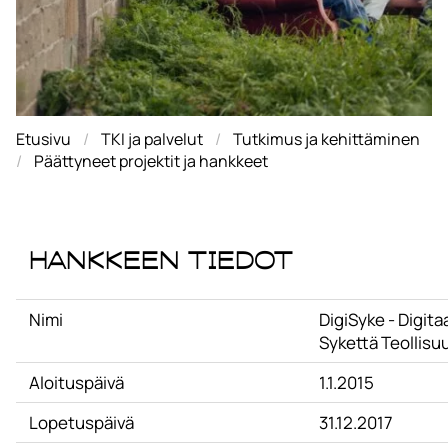
Etusivu
TKI ja palvelut
Tutkimus ja kehittäminen
Päättyneet projektit ja hankkeet
Hankkeen tiedot
Nimi
DigiSyke - Digita
Sykettä Teollisu
Aloituspäivä
1.1.2015
Lopetuspäivä
31.12.2017