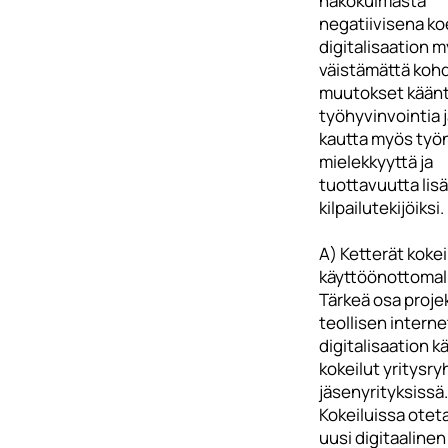
näkökulmasta
negatiivisena ko
digitalisaation 
väistämättä koh
muutokset kään
työhyvinvointia j
kautta myös työ
mielekkyyttä ja
tuottavuutta lisä
kilpailutekijöiksi.
A) Ketterät kokeil
käyttöönottomall
Tärkeä osa proje
teollisen internet
digitalisaation 
kokeilut yritysr
jäsenyrityksissä.
Kokeiluissa oteta
uusi digitaalinen