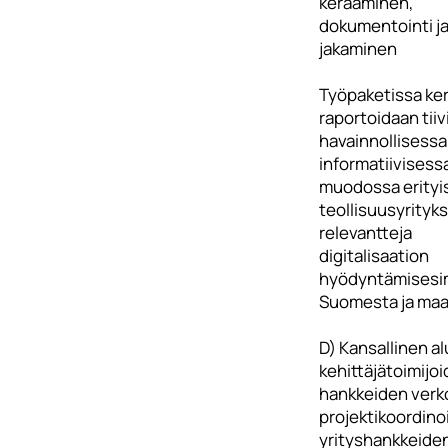
kerääminen,
dokumentointi j
jakaminen
Työpaketissa ker
raportoidaan tiiv
havainnollisessa 
informatiivisess
muodossa erityi
teollisuusyrityks
relevantteja
digitalisaation
hyödyntämisesi
Suomesta ja maai
D) Kansallinen a
kehittäjätoimijoi
hankkeiden verk
projektikoordinoi
yrityshankkeide