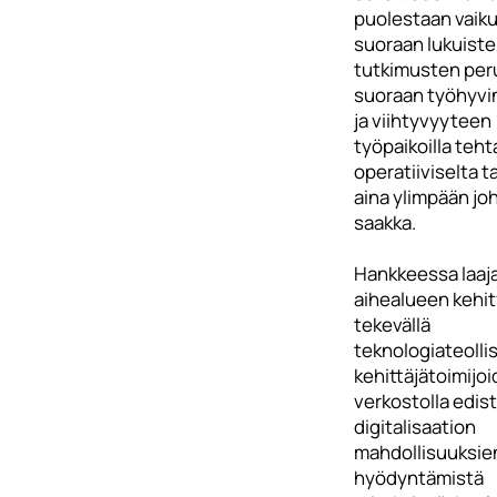
puolestaan vaiku
suoraan lukuist
tutkimusten per
suoraan työhyvin
ja viihtyvyyteen
työpaikoilla teh
operatiiviselta t
aina ylimpään jo
saakka.
Hankkeessa laaja
aihealueen kehi
tekevällä
teknologiateoll
kehittäjätoimijo
verkostolla edis
digitalisaation
mahdollisuuksie
hyödyntämistä