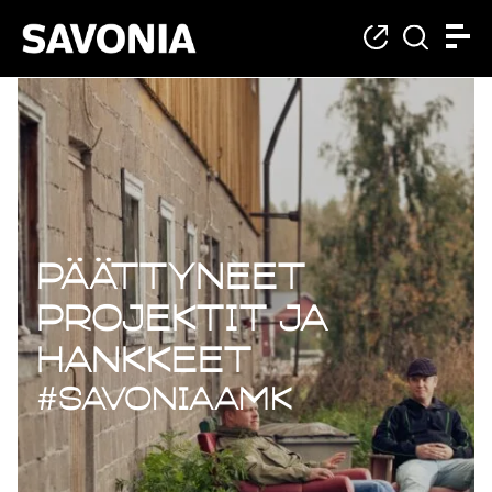
Päättyneet projekt
Päättyneet
projektit ja
hankkeet
#savoniaAMK