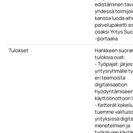
edistäminen tav
yhdessä toimijo
kanssa luoda ai
palvelupaketti e
osaksi Yritys Su
–portaalia.
Tulokset
Hankkeen suoran
tuloksia ovat:
- Työpajat: järj
yritysryhmälle t
eri teemoista
digitalisaation
hyödyntämiseen
käyttöönottoon l
- Ketterät kokeilu
tuemme valituis
yrityksissä digit
menetelmien ja
työkalujen käyt