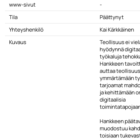
www-sivut
-
Tila
Päättynyt
Yhteyshenkilö
Kai Kärkkäinen
Kuvaus
Teollisuus ei viel
hyödynnä digitaa
työkaluja tehokk
Hankkeen tavoit
auttaa teollisuus
ymmärtämään ty
tarjoamat mahdo
ja kehittämään o
digitaalisia
toimintatapojaan
Hankkeen pääta
muodostuu kahd
toisiaan tukevas