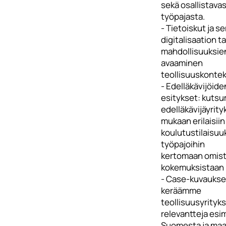
sekä osallistava
työpajasta.
- Tietoiskut ja s
digitalisaation t
mahdollisuuksie
avaaminen
teollisuuskontek
- Edelläkävijöide
esitykset: kuts
edelläkävijäyrity
mukaan erilaisiin
koulutustilaisuu
työpajoihin
kertomaan omis
kokemuksistaan
- Case-kuvaukse
keräämme
teollisuusyrityks
relevantteja esi
Suomesta ja maai