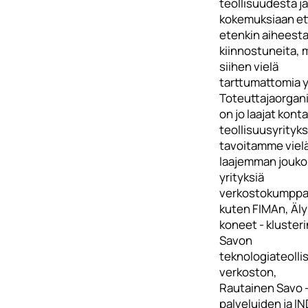
teollisuudesta 
kokemuksiaan et
etenkin aiheest
kiinnostuneita, 
siihen vielä
tarttumattomia yr
Toteuttajaorgani
on jo laajat konta
teollisuusyrityksi
tavoitamme viel
laajemman jouk
yrityksiä
verkostokumppa
kuten FIMAn, Äly
koneet - klusteri
Savon
teknologiateolli
verkoston,
Rautainen Savo 
palveluiden ja 