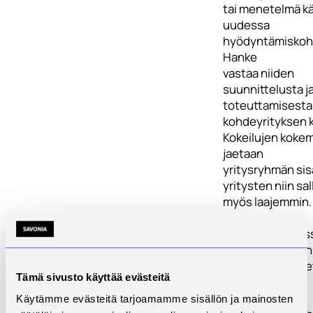
tai menetelmä k
uudessa
hyödyntämiskoh
Hanke
vastaa niiden
suunnittelusta j
toteuttamisesta
kohdeyrityksen 
Kokeilujen koke
jaetaan
yritysryhmän sis
yritysten niin sal
myös laajemmin.
Osassa yrityksis
puolestaan tunn
teollisen internet
Tämä sivusto käyttää evästeitä
digitalisaation
merkittävimmät
Käytämme evästeitä tarjoamamme sisällön ja mainosten