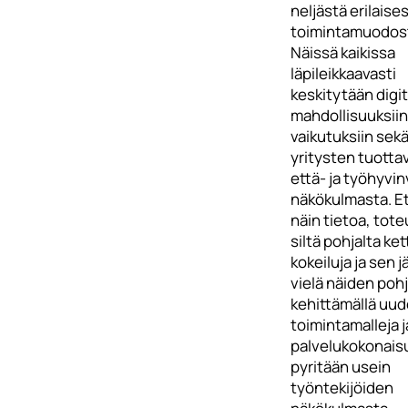
neljästä erilaise
toimintamuodos
Näissä kaikissa
läpileikkaavasti
keskitytään digit
mahdollisuuksiin
vaikutuksiin sek
yritysten tuott
että- ja työhyvi
näkökulmasta. Et
näin tietoa, tote
siltä pohjalta ket
kokeiluja ja sen 
vielä näiden pohj
kehittämällä uud
toimintamalleja j
palvelukokonais
pyritään usein
työntekijöiden