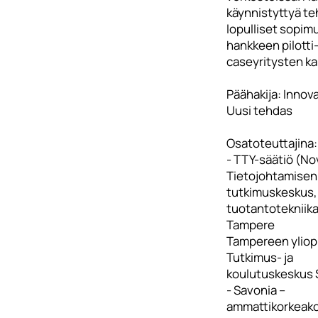
käynnistyttyä t
lopulliset sopim
hankkeen pilotti-
caseyritysten ka
Päähakija: Innov
Uusi tehdas
Osatoteuttajina:
- TTY-säätiö (Nov
Tietojohtamisen
tutkimuskeskus, 
tuotantotekniika
Tampere
Tampereen yliop
Tutkimus- ja
koulutuskeskus
- Savonia –
ammattikorkeako