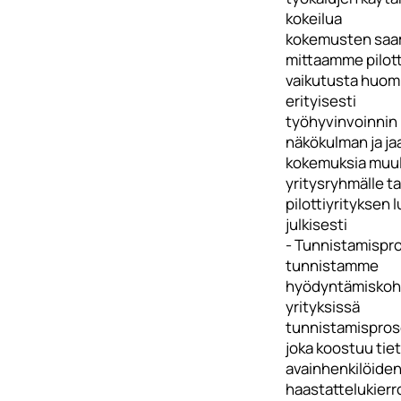
kokeilua
kokemusten saam
mittaamme pilot
vaikutusta huom
erityisesti
työhyvinvoinnin
näkökulman ja j
kokemuksia muul
yritysryhmälle ta
pilottiyrityksen l
julkisesti
- Tunnistamispro
tunnistamme
hyödyntämiskoh
yrityksissä
tunnistamisprose
joka koostuu tie
avainhenkilöide
haastattelukier