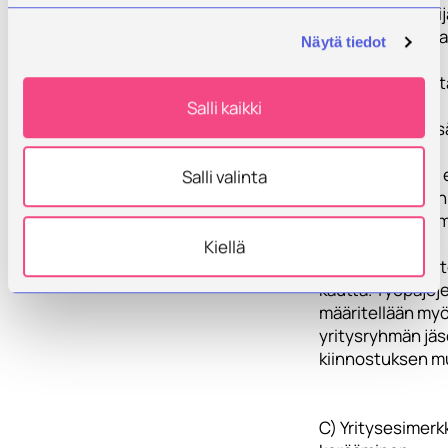
jossa asiantuntij
tietoa digitalisaa
Näytä tiedot
analytiikan
hyödyntämisest
Salli kaikki
Yritysryhmän sisä
digitalisaation
hyödyntämisen e
Salli valinta
alueisiin voidaan
paneutua tarke
Tämä tehdään
Kiellä
työpajatyöskent
kautta. Työpajoj
määritellään m
yritysryhmän jä
kiinnostuksen m
C) Yritysesimerk