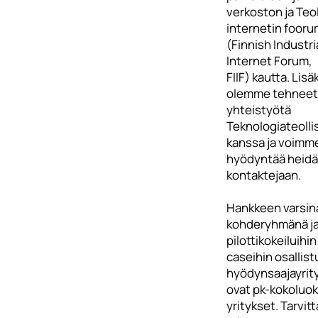
verkoston ja Teo
internetin fooru
(Finnish Industri
Internet Forum,
FIIF) kautta. Lisä
olemme tehneet 
yhteistyötä
Teknologiateolli
kanssa ja voimm
hyödyntää heid
kontaktejaan.
Hankkeen varsin
kohderyhmänä j
pilottikokeiluihin
caseihin osallist
hyödynsaajayrit
ovat pk-kokoluo
yritykset. Tarvit