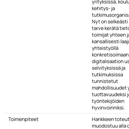
yrityksissä, koul
kehitys- ja
tutkimusorganisa
Nyt on selkeästi
tarve kerätä tieto
toimijat yhteen j
kansallisesti laaj
yhteistyöllä
konkretisoimaan
digitalisaation u
selvityksissä ja
tutkimuksissa
tunnistetut
mahdollisuudet 
tuottavuudeksi j
työntekijöiden
hyvinvoinniksi.
Toimenpiteet
Hankkeen toteu
muodostuu alla o