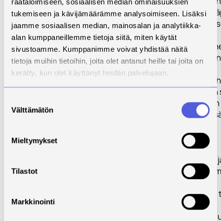
hyödyntämiskoh
räätälöimiseen, sosiaalisen median ominaisuuksien
viemällä niissä lä
tukemiseen ja kävijämäärämme analysoimiseen. Lisäksi
tunnistamispros
jaamme sosiaalisen median, mainosalan ja analytiikka-
Tämän pohjalta
alan kumppaneillemme tietoja siitä, miten käytät
kehitetään ylein
sivustoamme. Kumppanimme voivat yhdistää näitä
käytännönlähei
tietoja muihin tietoihin, joita olet antanut heille tai joita on
työkalu
kerätty, kun olet käyttänyt heidän palvelujaan.
hyödyntämiskoh
tunnistamiseen 
Suostumuksen
yrityskehittäjien
Välttämätön
valinta
yritysten itsens
toimesta.
Mieltymykset
B) Yritysten
valmentaminen j
työpajojen pitä
Tilastot
Projektin aikana 
Markkinointi
järjestämään
seminaaritilaisuu