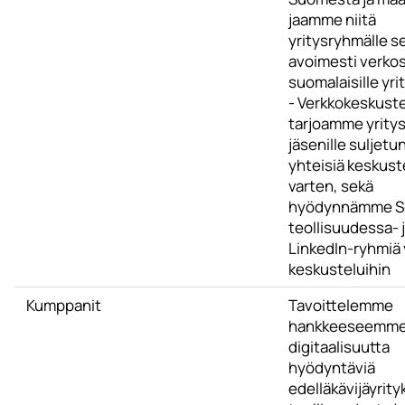
jaamme niitä
yritysryhmälle s
avoimesti verko
suomalaisille yrit
- Verkkokeskuste
tarjoamme yrity
jäsenille suljet
yhteisiä keskust
varten, sekä
hyödynnämme 
teollisuudessa- 
LinkedIn-ryhmiä y
keskusteluihin
Kumppanit
Tavoittelemme
hankkeeseemme 
digitaalisuutta
hyödyntäviä
edelläkävijäyrity