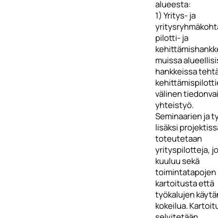
alueesta:
1) Yritys- ja
yritysryhmäkoht
pilotti- ja
kehittämishankk
muissa alueellis
hankkeissa teht
kehittämispilott
välinen tiedonvai
yhteistyö.
Seminaarien ja t
lisäksi projektiss
toteutetaan
yrityspilotteja, j
kuuluu sekä
toimintatapojen
kartoitusta että
työkalujen käyt
kokeilua. Kartoi
selvitetään