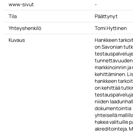
www-sivut
-
Tila
Päättynyt
Yhteyshenkilö
Tomi Hyttinen
Kuvaus
Hankkeen tarkoi
on Savonian tutk
testauspalveluj
tunnettavuuden
markkinoinnin ja
kehittäminen. Li
hankkeen tarkoi
on kehittää tutki
testauspalveluja
niiden laadunhal
dokumentointia
yhteisellä mallill
hakea valituille p
akreditointeja. 