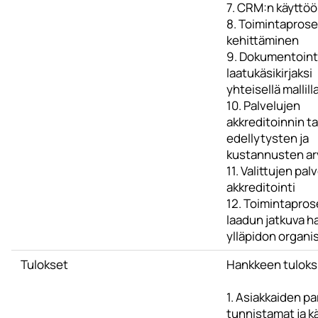
7. CRM:n käyttö
8. Toimintapros
kehittäminen
9. Dokumentoint
laatukäsikirjaksi
yhteisellä mallill
10. Palvelujen
akkreditoinnin t
edellytysten ja
kustannusten arv
11. Valittujen pal
akkreditointi
12. Toimintapros
laadun jatkuva hal
ylläpidon organis
Tulokset
Hankkeen tuloksi
1. Asiakkaiden p
tunnistamat ja k