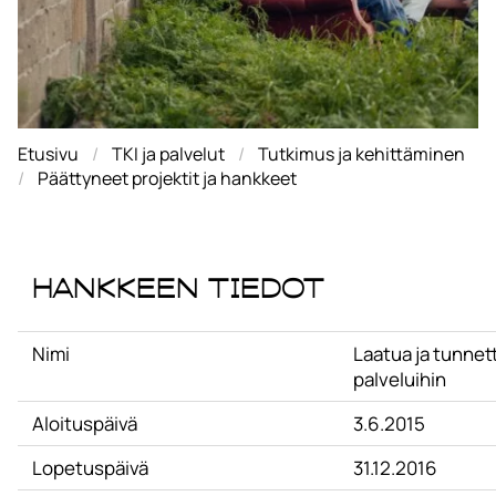
Etusivu
TKI ja palvelut
Tutkimus ja kehittäminen
Päättyneet projektit ja hankkeet
Hankkeen tiedot
Nimi
Laatua ja tunnet
palveluihin
Aloituspäivä
3.6.2015
Lopetuspäivä
31.12.2016