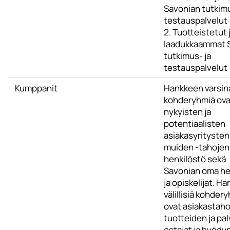
Savonian tutkimu
testauspalvelut
2. Tuotteistetut 
laadukkaammat 
tutkimus- ja
testauspalvelut
Kumppanit
Hankkeen varsina
kohderyhmiä ova
nykyisten ja
potentiaalisten
asiakasyritysten 
muiden -tahojen
henkilöstö sekä
Savonian oma he
ja opiskelijat. H
välillisiä kohder
ovat asiakastah
tuotteiden ja pa
ostajat ja hyödyn