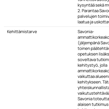
kysyntää sekä m
2. Parantaa Savo
palvelujen toimi
laatua ja uskott
Kehittämistarve
Savonia-
ammattikorkeak
(jäljempänä Sav
toinen päätehtä
opetuksen lisäks
soveltava tutkim
kehitystyö, jolla
ammattikorkeak
vaikuttaa alueen
kehitykseen. Tät
yhteiskunnallist
vaikutustehtävä
Savonia toteutta
alaisen tutkimus