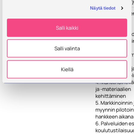
laadunohjausjär
Näytä tiedot
Toimenpiteet
Hankkeen toimen
ovat:
Salli kaikki
1. Palveluyksiköi
palveluliiketoim
kehittäminen
Salli valinta
2. Liiketoimintam
palveluille
3. Markkinointi- j
Kiellä
myyntisuunnite
4. Markkinointivä
ja -materiaalien
kehittäminen
5. Markkinoinnin 
myynnin pilotoin
hankkeen aikana
6. Palveluiden esi
koulutustilaisuu