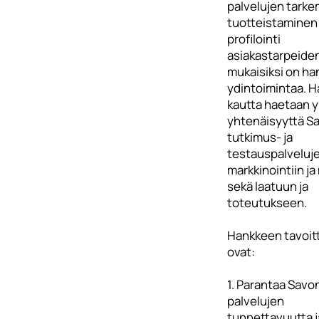
palvelujen tarke
tuotteistaminen 
profilointi
asiakastarpeide
mukaisiksi on h
ydintoimintaa. 
kautta haetaan y
yhtenäisyyttä S
tutkimus- ja
testauspalveluj
markkinointiin ja
sekä laatuun ja
toteutukseen.
Hankkeen tavoit
ovat:
1. Parantaa Savo
palvelujen
tunnettavuutta j