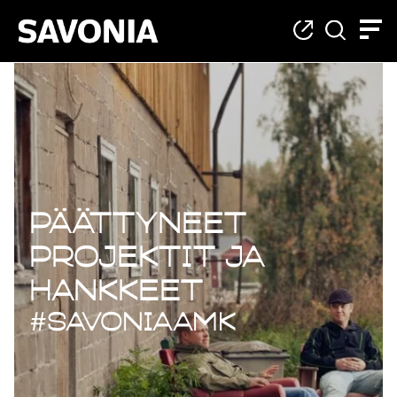
Päättyneet projekt
Päättyneet
projektit ja
hankkeet
#savoniaAMK