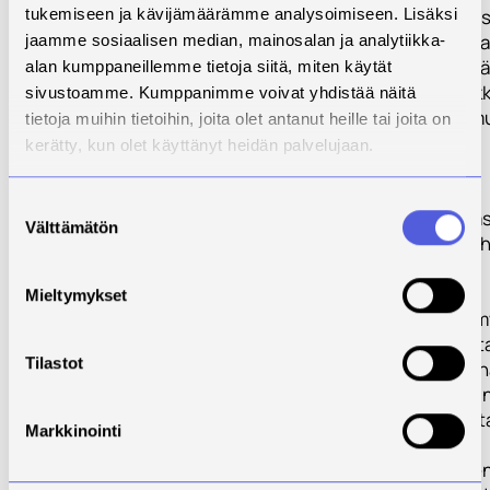
testauspalveluis
tukemiseen ja kävijämäärämme analysoimiseen. Lisäksi
Pohjois-Savossa
jaamme sosiaalisen median, mainosalan ja analytiikka-
kohtalaisen hyvä
alan kumppaneillemme tietoja siitä, miten käytät
palvelujen asiak
sivustoamme. Kumppanimme voivat yhdistää näitä
keskuudessa, m
tietoja muihin tietoihin, joita olet antanut heille tai joita on
lähialueen sekä
kerätty, kun olet käyttänyt heidän palvelujaan.
asiakaskunnan
ulkopuolella
Suostumuksen
potentiaaliset a
Välttämätön
valinta
tuntevat melko h
näitä palveluja.
Mieltymykset
Savoniassa on 
todettu olevan t
Tilastot
kehittää ja yhte
palvelujen toimin
laatua sekä koot
Markkinointi
palveluille
osittain yhteine