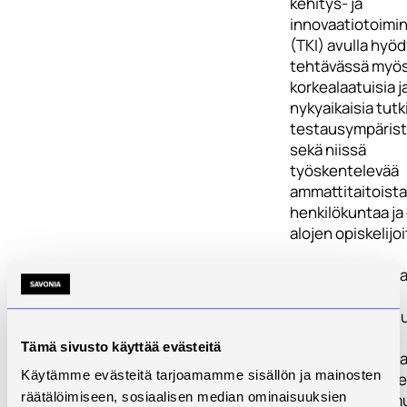
kehitys- ja
innovaatiotoimi
(TKI) avulla hyö
tehtävässä myö
korkealaatuisia j
nykyaikaisia tutk
testausympärist
sekä niissä
työskentelevää
ammattitaitoista
henkilökuntaa ja 
alojen opiskelijoi
Savonia tarjoaa 
yrityksille ja
organisaatioille 
tutkimus- ja
Tämä sivusto käyttää evästeitä
testauspalveluja
Käytämme evästeitä tarjoamamme sisällön ja mainosten
yksiköissään. Ti
räätälöimiseen, sosiaalisen median ominaisuuksien
Savonian tutkimu