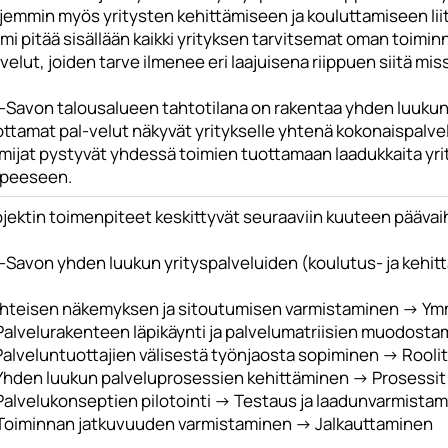
jemmin myös yritysten kehittämiseen ja kouluttamiseen liit
mi pitää sisällään kaikki yrityksen tarvitsemat oman toimi
velut, joiden tarve ilmenee eri laajuisena riippuen siitä mi
-Savon talousalueen tahtotilana on rakentaa yhden luukun y
ttamat pal-velut näkyvät yritykselle yhtenä kokonaispalvel
imijat pystyvät yhdessä toimien tuottamaan laadukkaita yri
rpeeseen.
ojektin toimenpiteet keskittyvät seuraaviin kuuteen pääva
-Savon yhden luukun yrityspalveluiden (koulutus- ja kehit
 Yhteisen näkemyksen ja sitoutumisen varmistaminen -> Ym
 Palvelurakenteen läpikäynti ja palvelumatriisien muodosta
Palveluntuottajien välisestä työnjaosta sopiminen -> Roolit
 Yhden luukun palveluprosessien kehittäminen -> Prosessit
 Palvelukonseptien pilotointi -> Testaus ja laadunvarmista
 Toiminnan jatkuvuuden varmistaminen -> Jalkauttaminen