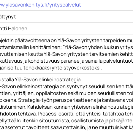
w.ylasavonkehitys.fi/yrityspalvelut
ättynyt
ntti Halonen
ojektin päätavoitteena on Ylä-Savon yritysten tarpeiden m
ottamismallin kehittäminen; ”Ylä-Savon yhden luukun yrity
avuttamisen kautta Ylä-Savon yritysten tarvitsemien kehit
kuttavuus ja kohdistuvuus paranee ja samalla palveluntuot
ganisoituu tehokkaaksi yhteistyöverkostoksi.
stalla Ylä-Savon elinkeinostrategia
ä-Savon elinkeinostrategia on syntynyt seudullisen kehitt
tien, yrittäjien, oppilaitosten sekä muiden seudullisten to
loksena. Strategia-työn perusperiaatteena ja kantavana vo
distuminen. Kahdeksan kunnan yhteisen elinkeinostrategian
hdoton tehtävä. Prosessi osoitti, että yhteis-tä tahtoa te
llyttää kuitenkin sitoutumista, osallistumista ja pitkäjäntei
ta asetetut tavoitteet saavutettaisiin, ja ne muuttuisivat k