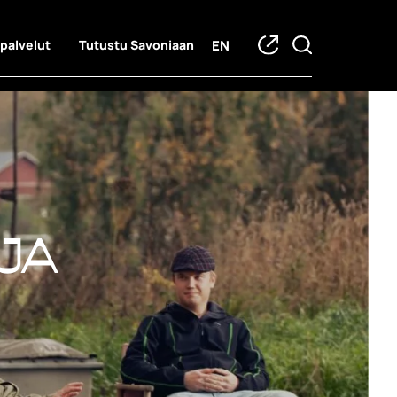
EN
 palvelut
Tutustu Savoniaan
ja hankkeet
ja