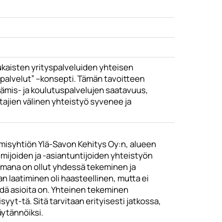
ukaisten yrityspalveluiden yhteisen
spalvelut” –konsepti. Tämän tavoitteen
tämis- ja koulutuspalvelujen saatavuus,
tajien välinen yhteistyö syvenee ja
ämisyhtiön Ylä-Savon Kehitys Oy:n, alueen
imijoiden ja -asiantuntijoiden yhteistyön
imana on ollut yhdessä tekeminen ja
 laatiminen oli haasteellinen, mutta ei
hdä asioita on. Yhteinen tekeminen
syyt-tä. Sitä tarvitaan erityisesti jatkossa,
äytännöiksi.