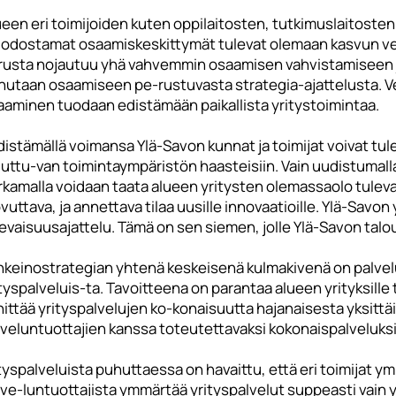
een eri toimijoiden kuten oppilaitosten, tutkimuslaitosten,
odostamat osaamiskeskittymät tulevat olemaan kasvun vetu
rusta nojautuu yhä vahvemmin osaamisen vahvistamiseen j
hutaan osaamiseen pe-rustuvasta strategia-ajattelusta. Ver
aaminen tuodaan edistämään paikallista yritystoimintaa.
distämällä voimansa Ylä-Savon kunnat ja toimijat voivat tu
uttu-van toimintaympäristön haasteisiin. Vain uudistumalla
rkamalla voidaan taata alueen yritysten olemassaolo tuleva
vuttava, ja annettava tilaa uusille innovaatioille. Ylä-Savon
evaisuusajattelu. Tämä on sen siemen, jolle Ylä-Savon talou
inkeinostrategian yhtenä keskeisenä kulmakivenä on palve
tyspalveluis-ta. Tavoitteena on parantaa alueen yrityksille 
hittää yrityspalvelujen ko-konaisuutta hajanaisesta yksitt
lveluntuottajien kanssa toteutettavaksi kokonaispalveluksi
tyspalveluista puhuttaessa on havaittu, että eri toimijat y
lve-luntuottajista ymmärtää yrityspalvelut suppeasti vain 