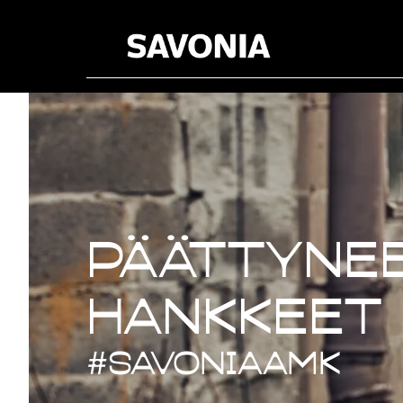
Päättynee
Päättynee
hankkeet
#savoniaAMK