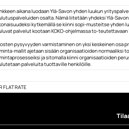
nkkeen aikana luodaan Ylä-Savon yhden luukun yrityspalvel
ulutuspalveluiden osalta. Nämä liitetään yhdeksi Ylä-Savon
konaisuudeksi kytkemällä se kiinni sopi-musteitse yhden lu
uluvat palvelut kootaan KOKO-ohjelmassa to-teutettavaan Y
losten pysyvyyden varmistaminen on yksi keskeinen osa pro
minta-mallit ajetaan sisään organisaatioiden normaaliksi t
mintaprosesseiksi ja sitomalla kiinni organisaatioiden per
lutetaan palveluita tuottaville henkilöille.
R FLAT RATE
Tila