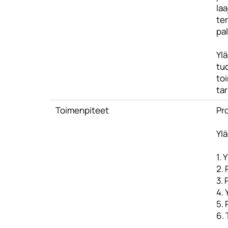
laa
ter
pal
Ylä
tuo
to
ta
Toimenpiteet
Pr
Ylä
1.
2.
3. 
4.
5.
6.