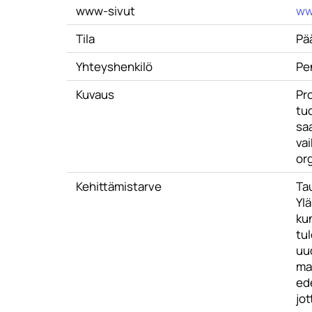
www-sivut
ww
Tila
Pä
Yhteyshenkilö
Pe
Kuvaus
Pr
tu
sa
vai
or
Kehittämistarve
Tau
Yl
kun
tu
uu
ma
ede
jot