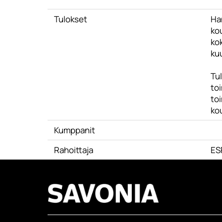
Tulokset
Ha
ko
ko
ku
Tu
toi
toi
kou
Kumppanit
Rahoittaja
ES