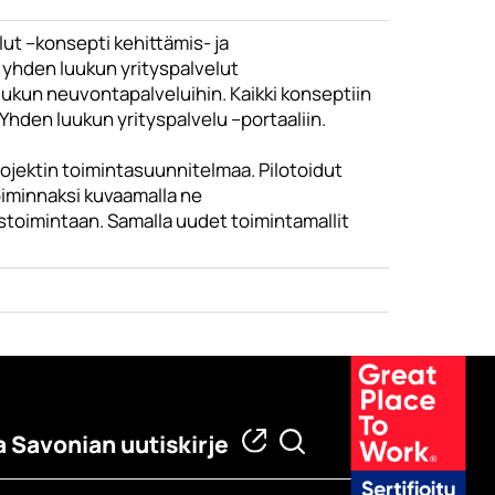
ut –konsepti kehittämis- ja
 yhden luukun yrityspalvelut
ukun neuvontapalveluihin. Kaikki konseptiin
hden luukun yrityspalvelu –portaaliin.
jektin toimintasuunnitelmaa. Pilotoidut
oiminnaksi kuvaamalla ne
ustoimintaan. Samalla uudet toimintamallit
a Savonian uutiskirje