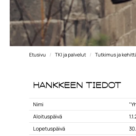
Etusivu
TKI ja palvelut
Tutkimus ja kehit
Hankkeen tiedot
Nimi
"Y
Aloituspäivä
1.1
Lopetuspäivä
30