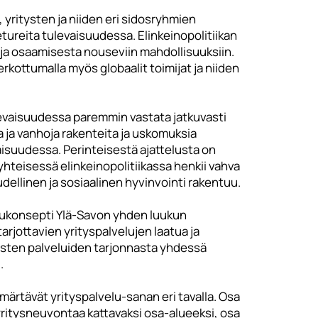
 yritysten ja niiden eri sidosryhmien
reita tulevaisuudessa. Elinkeinopolitiikan
a osaamisesta nouseviin mahdollisuuksiin.
kottumalla myös globaalit toimijat ja niiden
levaisuudessa paremmin vastata jatkuvasti
 ja vanhoja rakenteita ja uskomuksia
isuudessa. Perinteisestä ajattelusta on
 yhteisessä elinkeinopolitiikassa henkii vahva
dellinen ja sosiaalinen hyvinvointi rakentuu.
lukonsepti Ylä-Savon yhden luukun
tarjottavien yrityspalvelujen laatua ja
äisten palveluiden tarjonnasta yhdessä
.
mmärtävät yrityspalvelu-sanan eri tavalla. Osa
yritysneuvontaa kattavaksi osa-alueeksi, osa