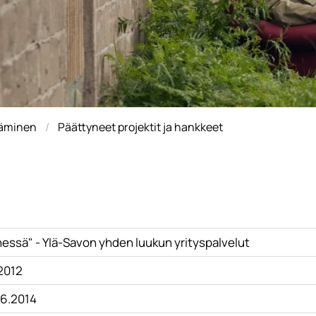
täminen
Päättyneet projektit ja hankkeet
hessä" - Ylä-Savon yhden luukun yrityspalvelut
.2012
.6.2014