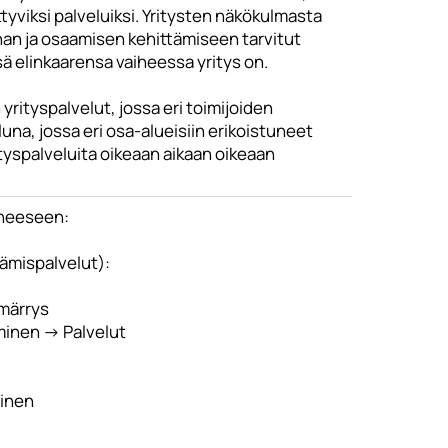
tyviksi palveluiksi. Yritysten näkökulmasta
nnan ja osaamisen kehittämiseen tarvitut
ssä elinkaarensa vaiheessa yritys on.
rityspalvelut, jossa eri toimijoiden
una, jossa eri osa-alueisiin erikoistuneet
tyspalveluita oikeaan aikaan oikeaan
iheeseen:
tämispalvelut):
märrys
minen -> Palvelut
minen