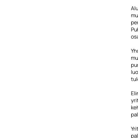
Alu
mu
pe
Pu
os
Yh
mu
pu
luo
tul
El
yri
ke
pa
Yri
pa