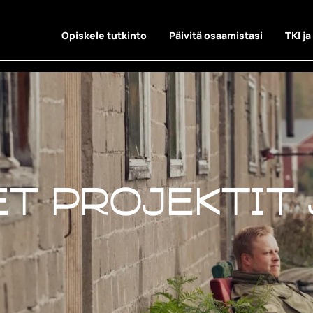
Opiskele tutkinto
Päivitä osaamistasi
TKI ja
t projektit 
t projektit 