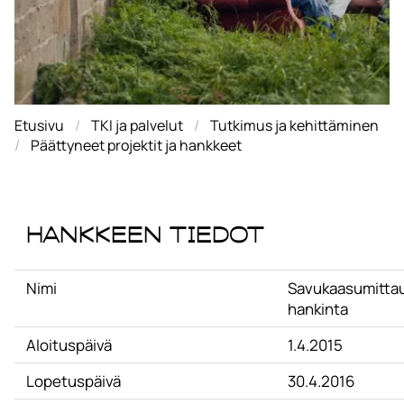
Etusivu
TKI ja palvelut
Tutkimus ja kehittäminen
Päättyneet projektit ja hankkeet
Hankkeen tiedot
Nimi
Savukaasumittau
hankinta
Aloituspäivä
1.4.2015
Lopetuspäivä
30.4.2016