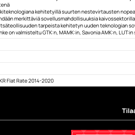
tenä
kiteknologiana kehitetyillä suurten nestevirtausten nopea
dään merkittäviä sovellusmahdollisuuksia kaivossektorilla
tsäteollisuuden tarpeista kehitetyn uuden teknologian sov
nke on valmisteltu GTK:n, MAMK:in, Savonia AMK:n, LUT:in 
KR Flat Rate 2014-2020
Tila