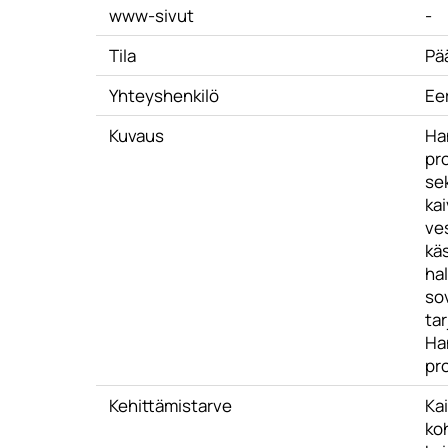
www-sivut
-
Tila
Pä
Yhteyshenkilö
Ee
Kuvaus
Ha
pr
se
ka
ve
käs
hal
so
ta
Han
pr
Kehittämistarve
Kai
ko