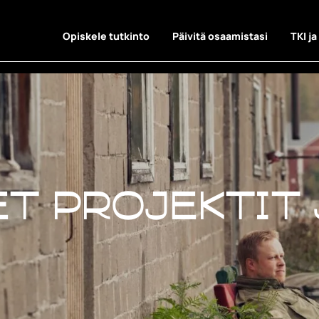
Opiskele tutkinto
Päivitä osaamistasi
TKI ja
t projektit 
t projektit 