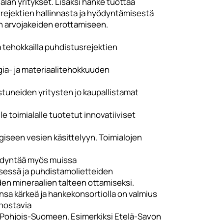
alan yritykset. Lisäksi hanke tuottaa
rejektien hallinnasta ja hyödyntämisestä
n arvojakeiden erottamiseen.
 tehokkailla puhdistusrejektien
gia- ja materiaalitehokkuuden
stuneiden yritysten jo kaupallistamat
le toimialalle tuotetut innovatiiviset
giseen vesien käsittelyyn. Toimialojen
hyödyntää myös muissa
sessä ja puhdistamolietteiden
en mineraalien talteen ottamiseksi.
sa kärkeä ja hankekonsortiolla on valmius
nnostavia
ja Pohjois-Suomeen. Esimerkiksi Etelä-Savon