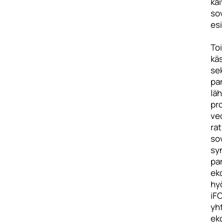
kai
so
es
To
kä
se
pa
lä
pro
ved
rat
sov
syn
par
ek
hy
iF
yht
ek