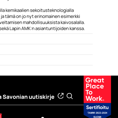
lla kemikaalien sekoitusteknologialla
 ja tämä on jo nyt erinomainen esimerkki
eltamisen mahdollisuuksista kaivosalalla.
sekä Lapin AMK:n asiantuntijoiden kanssa.
a Savonian uutiskirje