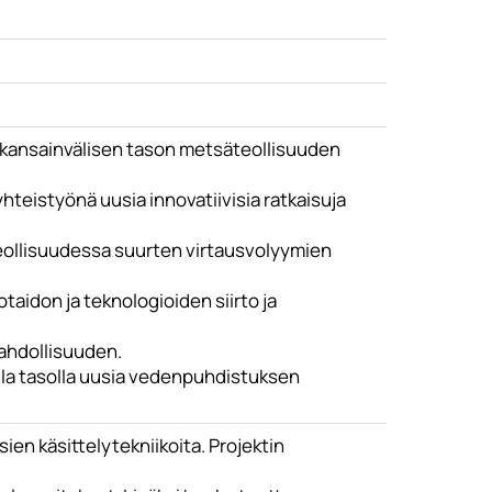
 kansainvälisen tason metsäteollisuuden
teistyönä uusia innovatiivisia ratkaisuja
eollisuudessa suurten virtausvolyymien
taidon ja teknologioiden siirto ja
mahdollisuuden.
ella tasolla uusia vedenpuhdistuksen
ien käsittelytekniikoita. Projektin