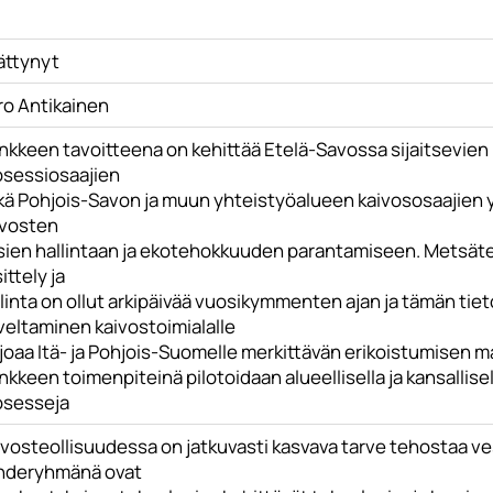
ättynyt
ro Antikainen
nkkeen tavoitteena on kehittää Etelä-Savossa sijaitsevien
osessiosaajien
kä Pohjois-Savon ja muun yhteistyöalueen kaivososaajien yh
ivosten
sien hallintaan ja ekotehokkuuden parantamiseen. Metsät
ittely ja
linta on ollut arkipäivää vuosikymmenten ajan ja tämän tieto
veltaminen kaivostoimialalle
rjoaa Itä- ja Pohjois-Suomelle merkittävän erikoistumisen 
kkeen toimenpiteinä pilotoidaan alueellisella ja kansallis
osesseja
vosteollisuudessa on jatkuvasti kasvava tarve tehostaa ves
hderyhmänä ovat