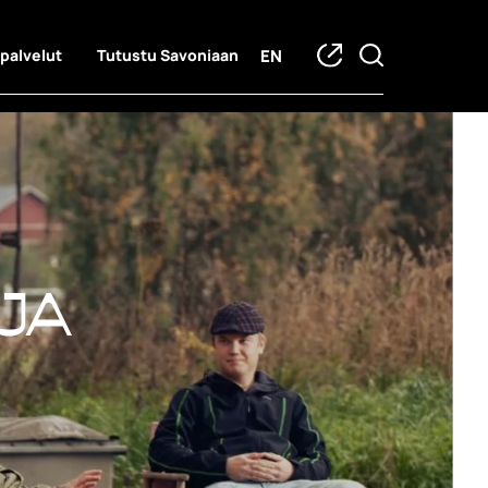
EN
 palvelut
Tutustu Savoniaan
ja hankkeet
ja