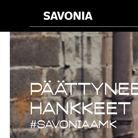
Päättynee
Päättynee
hankkeet
#savoniaAMK