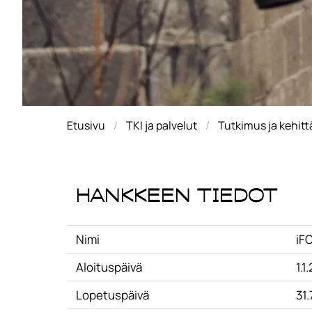
Etusivu
TKI ja palvelut
Tutkimus ja kehit
Hankkeen tiedot
Nimi
iFO
Aloituspäivä
1.1
Lopetuspäivä
31.