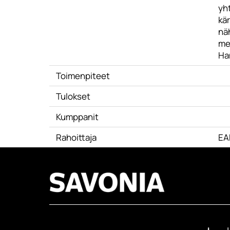
yh
kär
näh
me
Ha
Toimenpiteet
Tulokset
Kumppanit
Rahoittaja
EA