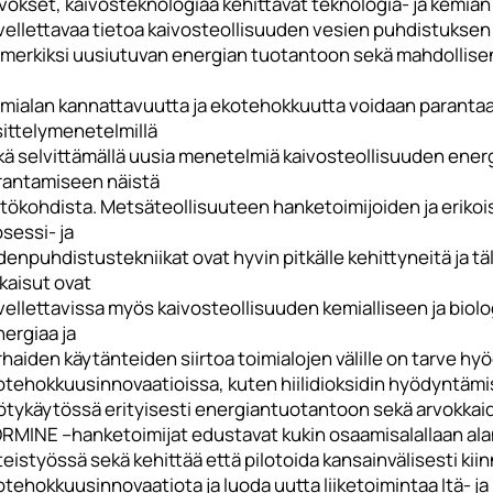
vokset, kaivosteknologiaa kehittävät teknologia- ja kemian 
vellettavaa tietoa kaivosteollisuuden vesien puhdistuksen 
imerkiksi uusiutuvan energian tuotantoon sekä mahdollise
imialan kannattavuutta ja ekotehokkuutta voidaan parantaa
sittelymenetelmillä
kä selvittämällä uusia menetelmiä kaivosteollisuuden ener
rantamiseen näistä
htökohdista. Metsäteollisuuteen hanketoimijoiden ja erikoi
sessi- ja
enpuhdistustekniikat ovat hyvin pitkälle kehittyneitä ja täl
kaisut ovat
ellettavissa myös kaivosteollisuuden kemialliseen ja biolo
ergiaa ja
haiden käytänteiden siirtoa toimialojen välille on tarve 
otehokkuusinnovaatioissa, kuten hiilidioksidin hyödyntämi
ötykäytössä erityisesti energiantuotantoon sekä arvokkaid
ORMINE –hanketoimijat edustavat kukin osaamisalallaan alan
eistyössä sekä kehittää että pilotoida kansainvälisesti kii
otehokkuusinnovaatiota ja luoda uutta liiketoimintaa Itä- 