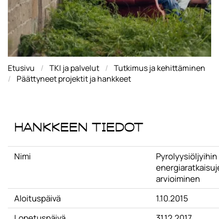
Etusivu
TKI ja palvelut
Tutkimus ja kehittäminen
Päättyneet projektit ja hankkeet
Hankkeen tiedot
Nimi
Pyrolyysiöljyihi
energiaratkaisuj
arvioiminen
Aloituspäivä
1.10.2015
Lopetuspäivä
31.12.2017