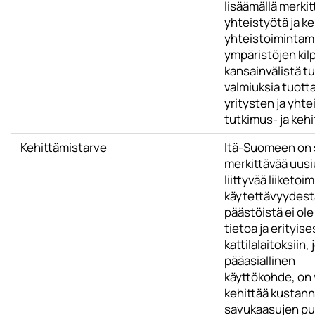
lisäämällä merkit
yhteistyötä ja ke
yhteistoimintam
ympäristöjen kil
kansainvälistä t
valmiuksia tuott
yritysten ja yht
tutkimus- ja kehi
Kehittämistarve
Itä-Suomeen on
merkittävää uusiu
liittyvää liiketoi
käytettävyydestä
päästöistä ei ole 
tietoa ja erityise
kattilalaitoksiin,
pääasiallinen
käyttökohde, on 
kehittää kustan
savukaasujen pu