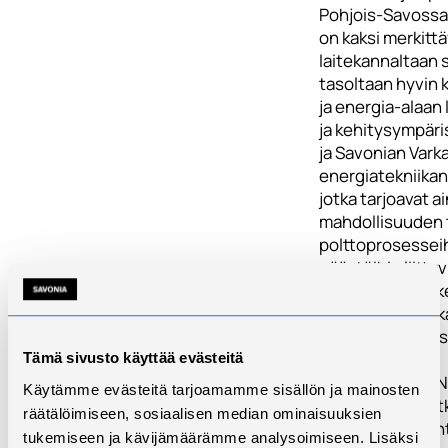
Pohjois-Savossa
on kaksi merkittä
laitekannaltaan
tasoltaan hyvin 
ja energia-alaan 
ja kehitysympäri
ja Savonian Var
energiatekniika
jotka tarjoavat a
mahdollisuuden 
polttoprosesseih
päästöihin liittyv
ympäristöjä on k
vuosina voimakka
laitekantaa on li
molemmissa
Tämä sivusto käyttää evästeitä
toimipisteissä. 
Käytämme evästeitä tarjoamamme sisällön ja mainosten
välillä ei tällä h
räätälöimiseen, sosiaalisen median ominaisuuksien
konkreettista yh
tukemiseen ja kävijämäärämme analysoimiseen. Lisäksi