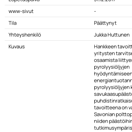
www-sivut
-
Tila
Päättynyt
Yhteyshenkilö
Jukka Huttunen
Kuvaus
Hankkeen tavoitt
yritysten tarvits
osaamista liitty
pyrolyysiöljyjen
hyödyntämisee
energiantuotann
pyrolyysiöljyjen
savukaasupäästö
puhdistinratkaisu
tavoitteena on v
Savonian polttop
niiden päästöihin 
tutkimusympäris