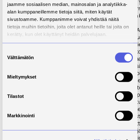
UEF:n on otettu 
jaamme sosiaalisen median, mainosalan ja analytiikka-
yrityksistä ja ke
alan kumppaneillemme tietoja siitä, miten käytät
selvittää uusien 
sivustoamme. Kumppanimme voivat yhdistää näitä
ja päästöihin
tietoja muihin tietoihin, joita olet antanut heille tai joita on
liittyviä asioita.
kerätty, kun olet käyttänyt heidän palvelujaan.
Varkauteen on ju
koeympäristö, 
ainoana korkeak
Suostumuksen
Välttämätön
joka mahdollistaa
valinta
polttokokeet Lis
viime vuosina vo
Mieltymykset
vahvistettu laitte
savukaasupäästö
analyysiin sekä 
Tilastot
ympäristövaikutu
viimeisen kymm
ollut kansallises
Markkinointi
roolissa selvite
pienkattiloiden j
pienpolttolaitte