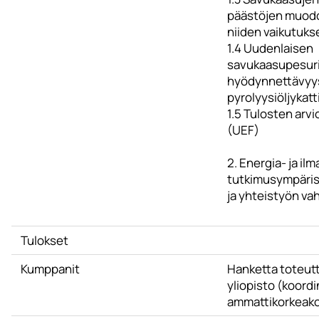
päästöjen muod
niiden vaikutuks
1.4 Uudenlaisen
savukaasupesuri
hyödynnettävyys
pyrolyysiöljykatt
1.5 Tulosten arvi
(UEF)
2. Energia- ja ilm
tutkimusympäris
ja yhteistyön va
Tulokset
Kumppanit
Hanketta toteut
yliopisto (koordi
ammattikorkeako