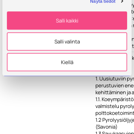
Näytä tiedot
päästöjen tervey
vähennysmenetel
Savonian ja UEF:
Salli kaikki
voidaan vastata 
bioöljyjen
hyödyntämiseen li
Salli valinta
osaamis- ja kehit
Toimenpiteet
Hanke jakautuu 
Kiellä
päätehtävään:
1. Uusiutuviin py
perustuvien ene
kehittäminen ja a
1.1. Koeympäristö
valmistelu pyroly
polttokoetoimin
1.2 Pyrolyysiöljy
(Savonia)
1.3 Savukaasujen