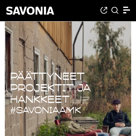
Päättyneet projekt
Päättyneet
projektit ja
hankkeet
#savoniaAMK