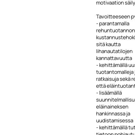
motivaation säily
Tavoitteeseen py
- parantamalla
rehuntuotannon
kustannustehokk
sitä kautta
lihanautatilojen
kannattavuutta
- kehittämällä uu
tuotantomalleja j
ratkaisuja sekä 
että eläintuota
- lisäämällä
suunnitelmallisu
eläinaineksen
hankinnassa ja
uudistamisessa
- kehittämällä tu
tietoon pohjautu