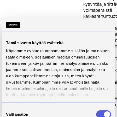
kysyntää ja riitt
voimaperäistä
karkearehuntuo
perustuvaa
kotieläintaloutta
Maataloustuott
kaupan vapautu
Tämä sivusto käyttää evästeitä
edellyttää kuite
Käytämme evästeitä tarjoamamme sisällön ja mainosten
suomalaiselta
räätälöimiseen, sosiaalisen median ominaisuuksien
naudanlihantuot
yhä suurempaa
tukemiseen ja kävijämäärämme analysoimiseen. Lisäksi
kustannustehokk
jaamme sosiaalisen median, mainosalan ja analytiikka-
yhä tarkempaa
alan kumppaneillemme tietoja siitä, miten käytät
tuotannontekijä
sivustoamme. Kumppanimme voivat yhdistää näitä
optimointia.
tietoja muihin tietoihin, joita olet antanut heille tai joita on
kerätty, kun olet käyttänyt heidän palvelujaan.
Toimenpiteet
Hankkeessa on 
kehitysosioita, j
Suostumuksen
tähtäävät
Välttämätön
valinta
naudanlihantuo