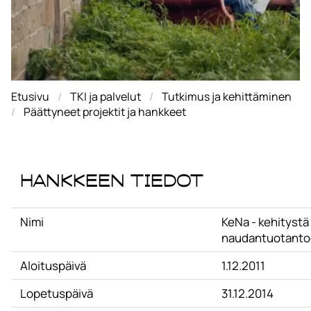
Etusivu
TKI ja palvelut
Tutkimus ja kehittäminen
Päättyneet projektit ja hankkeet
Hankkeen tiedot
Nimi
KeNa - kehitystä
naudantuotant
Aloituspäivä
1.12.2011
Lopetuspäivä
31.12.2014