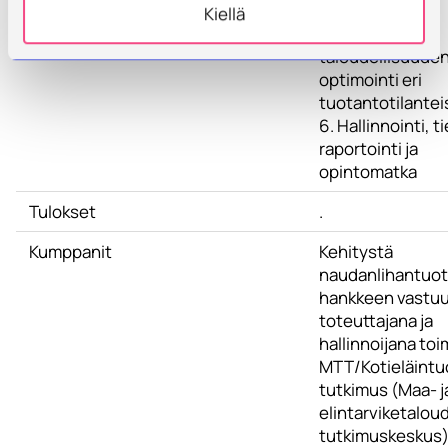
tarkentaminen
Kiellä
5. Ruokinnan
taloudellisuude
optimointi eri
tuotantotilantei
6. Hallinnointi, t
raportointi ja
opintomatka
Tulokset
.
Kumppanit
Kehitystä
naudanlihantuot
hankkeen vastuu
toteuttajana ja
hallinnoijana toim
MTT/Kotieläint
tutkimus (Maa- j
elintarviketalou
tutkimuskeskus)