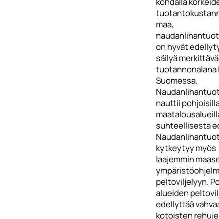
kohdalla korkeid
tuotantokustan
maa,
naudanlihantuot
on hyvät edellyt
säilyä merkittäv
tuotannonalana 
Suomessa.
Naudanlihantuo
nauttii pohjoisill
maatalousalueill
suhteellisesta e
Naudanlihantuo
kytkeytyy myös
laajemmin maas
ympäristöohjelmi
peltoviljelyyn. P
alueiden peltovil
edellyttää vahva
kotoisten rehuj