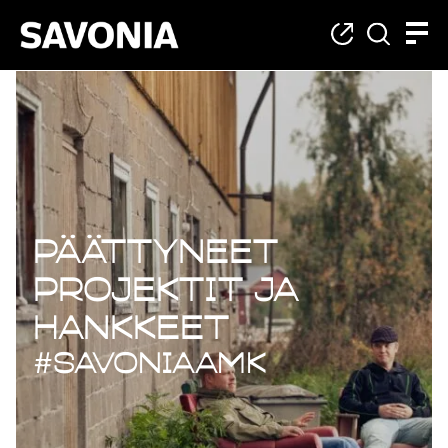
Päättyneet projekt
Päättyneet
projektit ja
hankkeet
#savoniaAMK