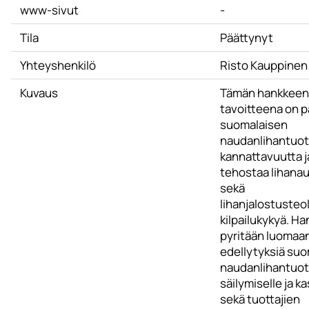
www-sivut
-
Tila
Päättynyt
Yhteyshenkilö
Risto Kauppinen
Kuvaus
Tämän hankkeen
tavoitteena on 
suomalaisen
naudanlihantuo
kannattavuutta j
tehostaa lihanau
sekä
lihanjalostusteo
kilpailukykyä. Ha
pyritään luomaa
edellytyksiä su
naudanlihantuo
säilymiselle ja ka
sekä tuottajien