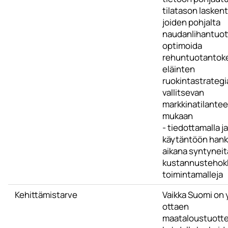
tilatason laskent
joiden pohjalta
naudanlihantuott
optimoida
rehuntuotantoke
eläinten
ruokintastrategi
vallitsevan
markkinatilante
mukaan
- tiedottamalla j
käytäntöön han
aikana syntyneit
kustannustehok
toimintamalleja
Kehittämistarve
Vaikka Suomi on y
ottaen
maataloustuott