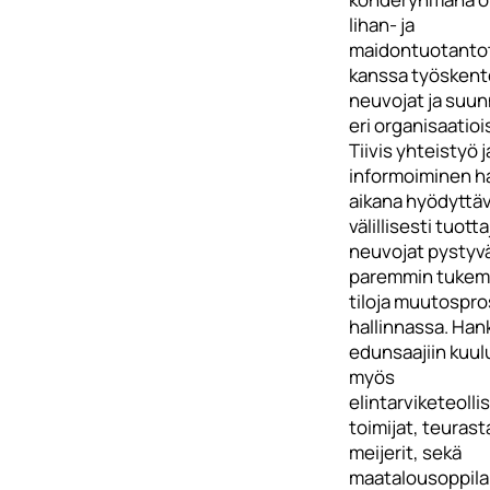
lihan- ja
maidontuotantot
kanssa työskent
neuvojat ja suunn
eri organisaatioi
Tiivis yhteistyö j
informoiminen 
aikana hyödyttä
välillisesti tuotta
neuvojat pystyv
paremmin tuke
tiloja muutospr
hallinnassa. Ha
edunsaajiin kuul
myös
elintarviketeoll
toimijat, teurast
meijerit, sekä
maatalousoppila