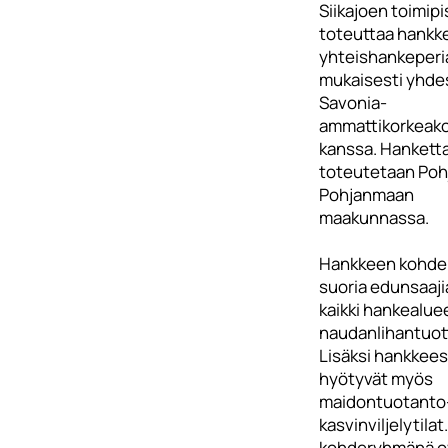
Siikajoen toimip
toteuttaa hankk
yhteishankeperi
mukaisesti yhde
Savonia-
ammattikorkeak
kanssa. Hankett
toteutetaan Poh
Pohjanmaan
maakunnassa.
Hankkeen kohder
suoria edunsaaji
kaikki hankealue
naudanlihantuott
Lisäksi hankkees
hyötyvät myös
maidontuotanto-
kasvinviljelytilat
kohderyhmänä o