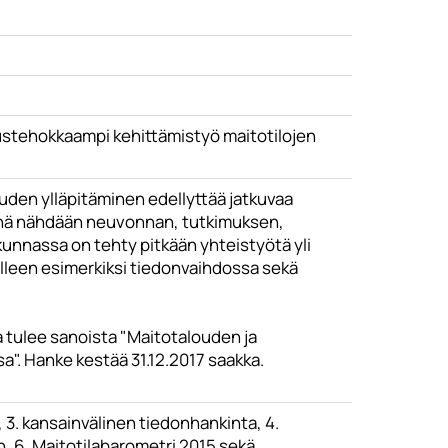
nustehokkaampi kehittämistyö maitotilojen
den ylläpitäminen edellyttää jatkuvaa
senä nähdään neuvonnan, tutkimuksen,
unnassa on tehty pitkään yhteistyötä yli
lleen esimerkiksi tiedonvaihdossa sekä
a tulee sanoista "Maitotalouden ja
. Hanke kestää 31.12.2017 saakka.
, 3. kansainvälinen tiedonhankinta, 4.
n, 6. Maitotilabarometri 2015 sekä