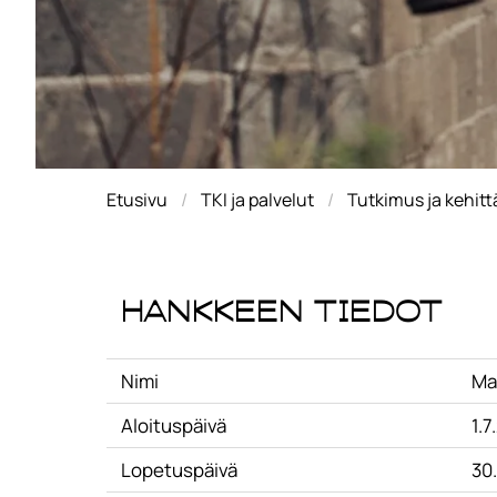
Etusivu
TKI ja palvelut
Tutkimus ja kehit
Hankkeen tiedot
Nimi
Ma
Aloituspäivä
1.7
Lopetuspäivä
30