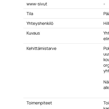
www-sivut
-
Tila
Pä
Yhteyshenkilö
Hi
Kuvaus
Yh
eli
Kehittämistarve
Po
uu
ko
or
yh
Näi
al
Toimenpiteet
Toi
kan