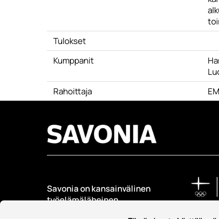
alk
to
Tulokset
Kumppanit
Han
Lu
Rahoittaja
EM
Savonia on kansainvälinen
työelämäläheinen
korkeakoulu, joka