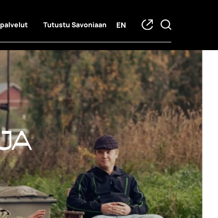
EN
 palvelut
Tutustu Savoniaan
ja hankkeet
ja