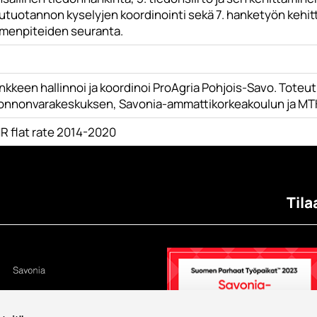
utuotannon kyselyjen koordinointi sekä 7. hanketyön kehit
imenpiteiden seuranta.
kkeen hallinnoi ja koordinoi ProAgria Pohjois-Savo. Toteut
onnonvarakeskuksen, Savonia-ammattikorkeakoulun ja MT
R flat rate 2014-2020
Tila