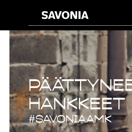
Päättynee
Päättynee
hankkeet
#savoniaAMK