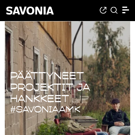
Päättyneet projekt
Päättyneet
projektit ja
hankkeet
#savoniaAMK