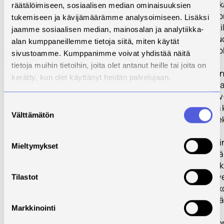
1. Tilatason alku
räätälöimiseen, sosiaalisen median ominaisuuksien
Toimenpidekokon
tukemiseen ja kävijämäärämme analysoimiseen. Lisäksi
suunnittelevia ti
jaamme sosiaalisen median, mainosalan ja analytiikka-
parantaa sekä lu
alan kumppaneillemme tietoja siitä, miten käytät
omistajanvaihdo
sivustoamme. Kumppanimme voivat yhdistää näitä
tietoja muihin tietoihin, joita olet antanut heille tai joita on
2. Spv-prosessin 
kerätty, kun olet käyttänyt heidän palvelujaan.
Hankkeen alussa 
kartoitetaan spv
Suostumuksen
pilottitila, miss
Välttämätön
valinta
onnistumista sek
3. Verkostoitumin
Mieltymykset
Hankke järjestää
palvelemaan suk
asiantuntijapalve
Tilastot
mukaan. Isojen k
koulutuksia sek
Markkinointi
4. Hankkeen koor