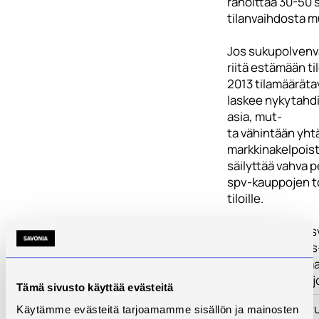
rahoittaa 30-50 
tilanvaihdosta m
Jos sukupolvenva
riitä estämään t
2013 tilamääräta
laskee nykytahdil
asia, mut-
ta vähintään yhtä 
markkinakelpoist
säilyttää vahva 
spv-kauppojen to
tiloille.
Hanke tukee kasvi
osaltaan Pohjoi
raaka-aineen saan
jatkossakin Pohj
Tämä sivusto käyttää evästeitä
Toimenpiteet
Hanke muodostuu
Käytämme evästeitä tarjoamamme sisällön ja mainosten