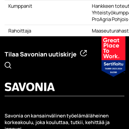
Kumppanit
Hankkeen toteut
Yhteistyökumppan
ProAgria Pohjois
Rahoittaja
Maaseuturahasto
Tilaa Savonian uutiskirje
Savonia on kansainvälinen työelämäläheinen
korkeakoulu, joka kouluttaa, tutkii, kehittää ja
innovoi.