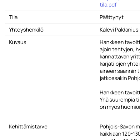
tila.pdf
Tila
Päättynyt
Yhteyshenkilö
Kalevi Paldanius
Kuvaus
Hankkeen tavoitt
ajoin tehtyjen, 
kannattavan yritt
karjatilojen yht
aineen saannin tu
jatkossakin Pohj
Hankkeen tavoit
Yhä suurempia til
on myös huomioi
Kehittämistarve
Pohjois-Savon ma
kaikkiaan 120-130