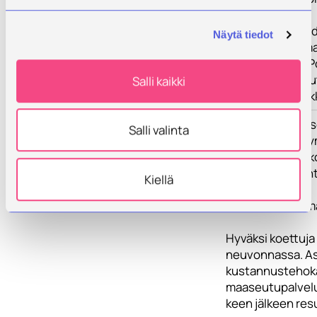
Hankevetäjä tiedo
Näytä tiedot
jakamalla inform
osallistuu MTK P
kokouksiin,koulut
Salli kaikki
verkottuen hankk
Tulokset
Hankkeen tulokse
Salli valinta
tiloilla, Spv-ky
asiantuntijaverko
parempi hyödynt
Kiellä
maa-
seudun elinvoima
Hyväksi koettuja
neuvonnassa. As
kustannustehokas
maaseutupalveluy
keen jälkeen res