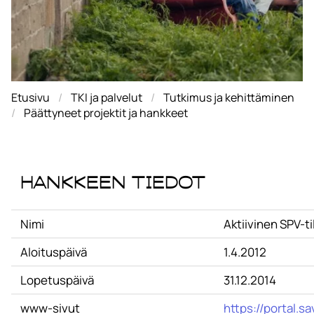
Etusivu
TKI ja palvelut
Tutkimus ja kehittäminen
Päättyneet projektit ja hankkeet
Hankkeen tiedot
Nimi
Aktiivinen SPV-t
Aloituspäivä
1.4.2012
Lopetuspäivä
31.12.2014
www-sivut
https://portal.s