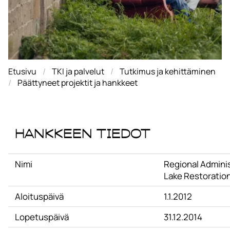
Etusivu
TKI ja palvelut
Tutkimus ja kehittäminen
Päättyneet projektit ja hankkeet
Hankkeen tiedot
Nimi
Regional Adminis
Lake Restoration 
Aloituspäivä
1.1.2012
Lopetuspäivä
31.12.2014