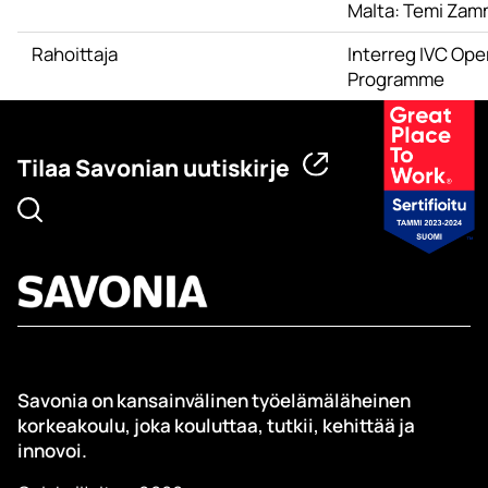
Malta: Temi Zamm
Rahoittaja
Interreg IVC Ope
Programme
Tilaa Savonian uutiskirje
Savonia on kansainvälinen työelämäläheinen
korkeakoulu, joka kouluttaa, tutkii, kehittää ja
innovoi.