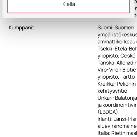
ja vesistöille h
Kiellä
Euroopan monen
luonnon olosuht
Kumppanit
Suomi: Suomen
ympäristökeskus
ammattikorkeau
Tsekki: Etelä-B
yliopisto, Ceské
Tanska: Allerødi
Viro: Viron Bioti
yliopisto, Tartto
Kreikka: Pelionin
kehitysyhtiö
Unkari: Balatonj
ja koordinointivi
(LBDCA)
Irlanti: Länsi-Irl
alueviranomain
Italia: Rietin ma