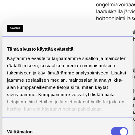
ongelmia voidaan
laadukkailla järvi
hoitoohjelmilla 
kunnostus- ja
vesiensuojelutoi
järven tai vesire
alueella.
Tämä sivusto käyttää evästeitä
Toimenpiteet
Käytämme evästeitä tarjoamamme sisällön ja mainosten
räätälöimiseen, sosiaalisen median ominaisuuksien
Tulokset
LakeAdmin – proj
tukemiseen ja kävijämäärämme analysoimiseen. Lisäksi
yhteistyöorgani
jaamme sosiaalisen median, mainosalan ja analytiikka-
aikovat:
alan kumppaneillemme tietoja siitä, miten käytät
- Jakaa ja siirtää
sivustoamme. Kumppanimme voivat yhdistää näitä
hoidon ja kunno
tietoja muihin tietoihin, joita olet antanut heille tai joita on
käytäntöjä, jott
kerätty, kun olet käyttänyt heidän palvelujaan.
parempi veden la
vesistöjen käyt
Suostumuksen
Välttämätön
- Tehdä
valinta