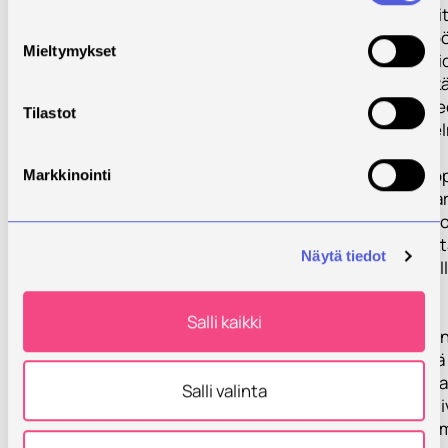
toteutussuunnit
autetaan käytt
Mieltymykset
hyviä vesien hoi
kunnostuksen kä
maakuntien aluee
Tilastot
toimenpideohjel
- Kehittää euroo
Markkinointi
järvikunnostusark
tietolähteeksi, j
tarkoitettu päättä
Näytä tiedot
alueviranomaisill
sidosryhmille
Salli kaikki
- Siirtää projekt
hyviä käytäntöjä
Eurooppaan ott
Salli valinta
vesipuitedirektii
asettamat vaatim