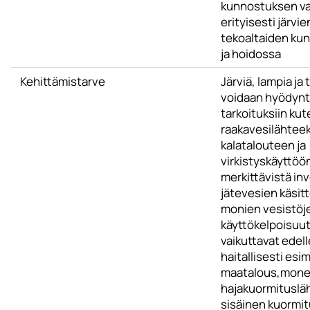
kunnostuksen va
erityisesti järvie
tekoaltaiden ku
ja hoidossa
Kehittämistarve
Järviä, lampia ja 
voidaan hyödyntä
tarkoituksiin kut
raakavesilähteek
kalatalouteen ja
virkistyskäyttöö
merkittävistä in
jätevesien käsitt
monien vesistöje
käyttökelpoisuu
vaikuttavat edel
haitallisesti esim
maatalous,mone
hajakuormitusläh
sisäinen kuormit