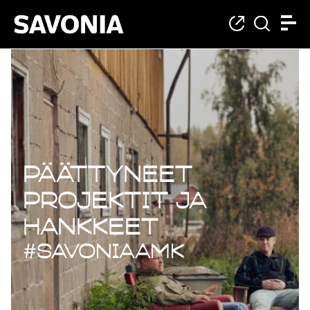
Päättyneet projekt
Päättyneet
projektit ja
hankkeet
#savoniaAMK