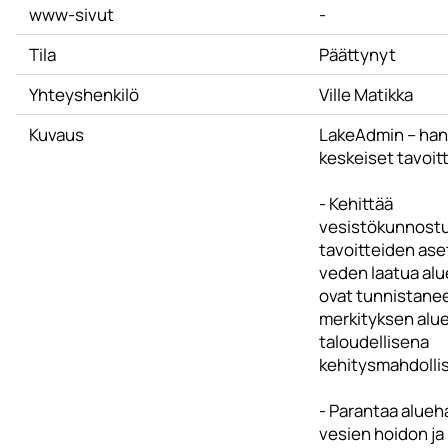
www-sivut
-
Tila
Päättynyt
Yhteyshenkilö
Ville Matikka
Kuvaus
LakeAdmin – ha
keskeiset tavoit
- Kehittää
vesistökunnost
tavoitteiden aset
veden laatua alue
ovat tunnistanee
merkityksen alu
taloudellisena
kehitysmahdolli
- Parantaa alueh
vesien hoidon ja