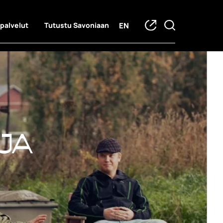
EN
 palvelut
Tutustu Savoniaan
ja hankkeet
ja