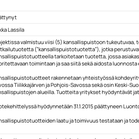
ättynyt
kka Lassila
jektissa valmistuu viisi (5) kansallispuistoon tukeutuvaa, 
kailutuotetta (”kansallispuistotuotetta”), jotka perustuvat
sallispuistotuotteella tarkoitetaan tuotetta, jossa asiaka
ritettavaan toimintaan ja saa siitä sekä aidosta luonnosta
nsallispuistotuotteet rakennetaan yhteistyössä kohdeyrity
vossa Tiilikkajärven ja Pohjois-Savossa sekä osin Keski-
sallispuistojen alueilla. Tuotteita yritykset hyödyntävät 
otekehittelyssä hyödynnetään 31.1.2015 päättyneen Luonto 
sallispuistotuotteiden laatu ja toimivuus testataan ja to