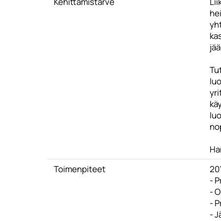
Kehittämistarve
Li
he
yh
kas
jää
Tu
lu
yri
käy
luo
no
Ha
Toimenpiteet
20
- P
- 
- P
- J