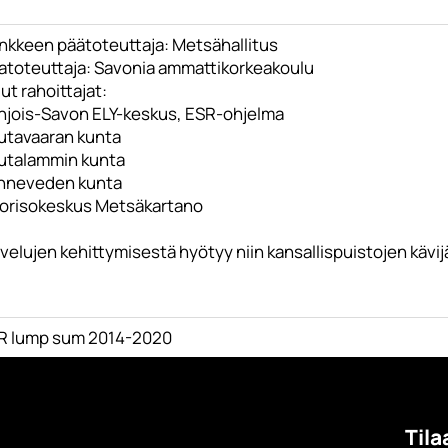
nkkeen päätoteuttaja: Metsähallitus
atoteuttaja: Savonia ammattikorkeakoulu
t rahoittajat:
hjois-Savon ELY-keskus, ESR-ohjelma
utavaaran kunta
utalammin kunta
nneveden kunta
orisokeskus Metsäkartano
velujen kehittymisestä hyötyy niin kansallispuistojen kävijät
R lump sum 2014-2020
Tila