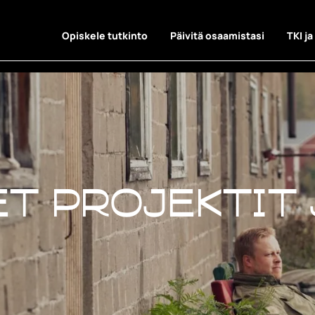
Opiskele tutkinto
Päivitä osaamistasi
TKI ja
t projektit 
t projektit 