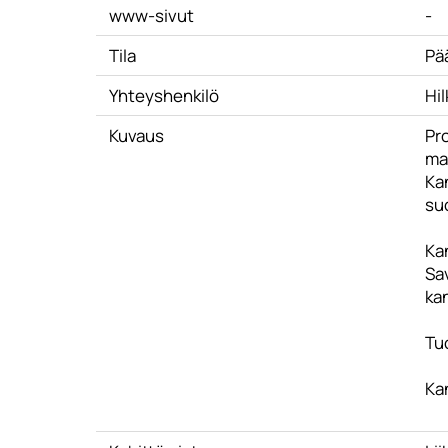
www-sivut
-
Tila
Pä
Yhteyshenkilö
Hil
Kuvaus
Pro
mat
Kan
suo
Ka
Sa
kan
Tu
Kan