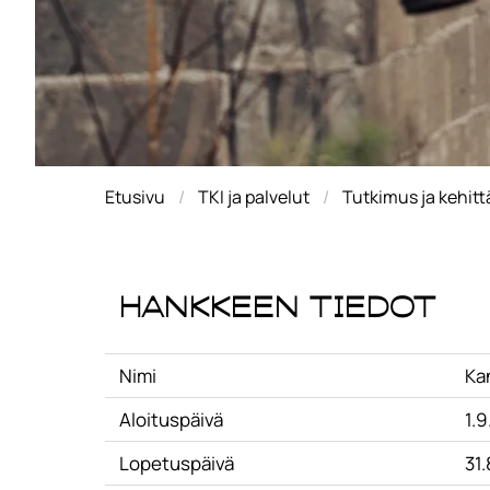
Etusivu
TKI ja palvelut
Tutkimus ja kehit
Hankkeen tiedot
Nimi
Kan
Aloituspäivä
1.9
Lopetuspäivä
31