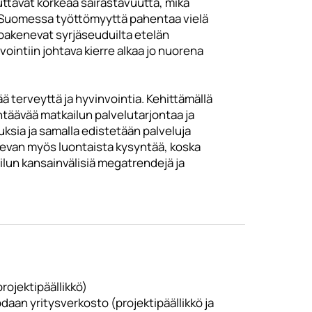
ttavat korkeaa sairastavuutta, mikä
ä-Suomessa työttömyyttä pahentaa vielä
akenevat syrjäseuduilta etelän
intiin johtava kierre alkaa jo nuorena
 terveyttä ja hyvinvointia. Kehittämällä
äävää matkailun palvelutarjontaa ja
uksia ja samalla edistetään palveluja
 olevan myös luontaista kysyntää, koska
ilun kansainvälisiä megatrendejä ja
rojektipäällikkö)
daan yritysverkosto (projektipäällikkö ja