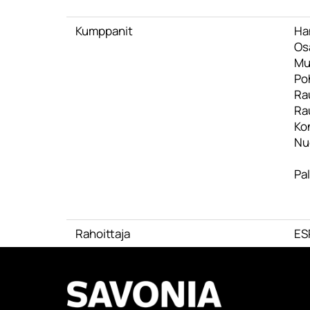
Kumppanit
Ha
Os
Muu
Po
Ra
Ra
Ko
Nu
Pal
Rahoittaja
ES