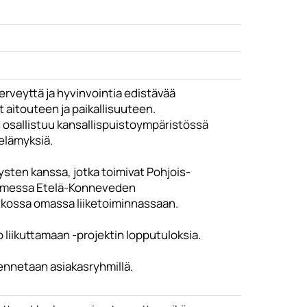
terveyttä ja hyvinvointia edistävää
 aitouteen ja paikallisuuteen.
s osallistuu kansallispuistoympäristössä
 elämyksiä.
sten kanssa, jotka toimivat Pohjois-
Suomessa Etelä-Konneveden
jatkossa omassa liiketoiminnassaan.
liikuttamaan -projektin lopputuloksia.
dennetaan asiakasryhmillä.