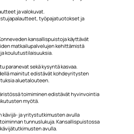
autteet ja valokuvat.
listujapalautteet, työpajatuotokset ja
-Konneveden kansallispuistoja käyttävät
iden matkailupalvelujen kehittämistä
ja koulutustilaisuuksia.
tu paranevat sekä kysyntä kasvaa.
Edellä mainitut edistävät kohdeyritysten
utuksia aluetalouteen.
äristössä toimiminen edistävät hyvinvointia
aikutusten myötä.
n kävijä- ja yritystutkimusten avulla
iketoiminnan tunnuslukuja. Kansallispuistossa
kävijätutkimusten avulla.