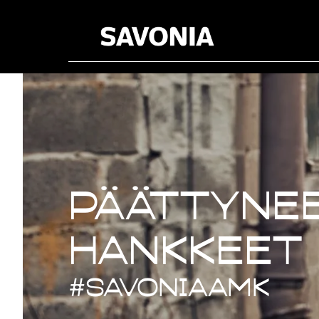
Päättynee
Päättynee
hankkeet
#savoniaAMK