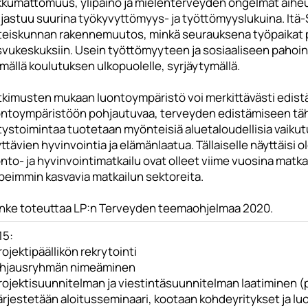
ikkumattomuus, ylipaino ja mielenterveyden ongelmat aiheu
ijastuu suurina työkyvyttömyys- ja työttömyyslukuina. It
teiskunnan rakennemuutos, minkä seurauksena työpaikat p
vukeskuksiin. Usein työttömyyteen ja sosiaaliseen pahoinvo
mällä koulutuksen ulkopuolelle, syrjäytymällä.
tkimusten mukaan luontoympäristö voi merkittävästi edistää
ontoympäristöön pohjautuvaa, terveyden edistämiseen täht
tystoimintaa tuotetaan myönteisiä aluetaloudellisia vaikut
ttävien hyvinvointia ja elämänlaatua. Tällaiselle näyttäisi
nto- ja hyvinvointimatkailu ovat olleet viime vuosina matka
peimmin kasvavia matkailun sektoreita.
nke toteuttaa LP:n Terveyden teemaohjelmaa 2020.
15:
rojektipäällikön rekrytointi
Ohjausryhmän nimeäminen
rojektisuunnitelman ja viestintäsuunnitelman laatiminen (p
ärjestetään aloitusseminaari, kootaan kohdeyritykset ja luo