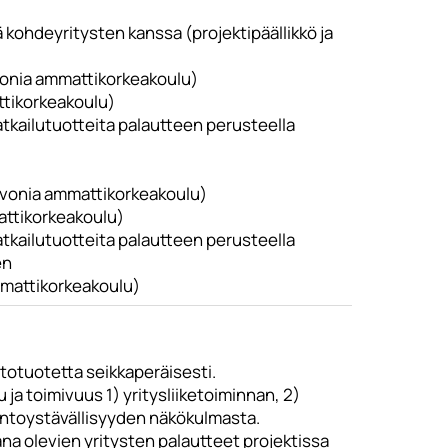
kohdeyritysten kanssa (projektipäällikkö ja
Savonia ammattikorkeakoulu)
ttikorkeakoulu)
atkailutuotteita palautteen perusteella
 Savonia ammattikorkeakoulu)
mattikorkeakoulu)
atkailutuotteita palautteen perusteella
en
ammattikorkeakoulu)
stotuotetta seikkaperäisesti.
 ja toimivuus 1) yritysliiketoiminnan, 2)
ontoystävällisyyden näkökulmasta.
a olevien yritysten palautteet projektissa