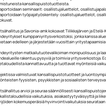
mistuneista kansallispuistotuotteista.
aportoidaan seminaarit: osallistujaluettelot, osallistujapal
aportoidaan työpajatyöskentely: osallistujaluettelot, osal
okuvat.
sähallitus ja Savonia-amk kokoavat Tiilikkajärven ja Etelä
hdeyritykset kumppaniyritysverkostoksi, jonka kanssa alue
ketaan edelleen ja järjestetään vuosittain yritystapaamisia 
hdeyritysten matkailutuotevalikoiman monipuolisuus ja laa
dealueille rakentuu pysyviä ja toimivia yritysverkostoja. 
ketaloudellista kannattavuutta ja tuottavat myönteisiä vaik
ojektissa valmistuvat kansallispuistotuotteet ja luontoymp
önteisten fyysisten, psyykkisten ja sosiaalisten terveysv
sähallitus arvioi ja seuraa säännöllisesti kansallispuistoje
kallistaloudellisia vaikutuksia, asiakastyytyväisyyttä ja li
vijöiden kokemusperäisiä hyvinvointivaikutuksia seurataan 