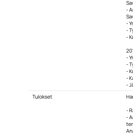
Sa
- 
Sa
- Y
- T
- K
20
- Y
- T
- K
- K
- J
Tulokset
Ha
- R
- A
te
An