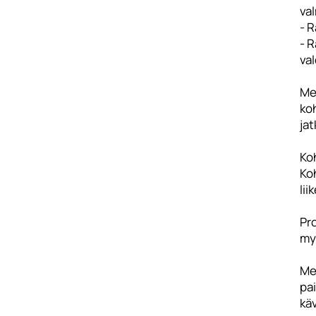
val
- R
- R
val
Met
ko
jat
Ko
Koh
lii
Pr
my
Met
pai
kä