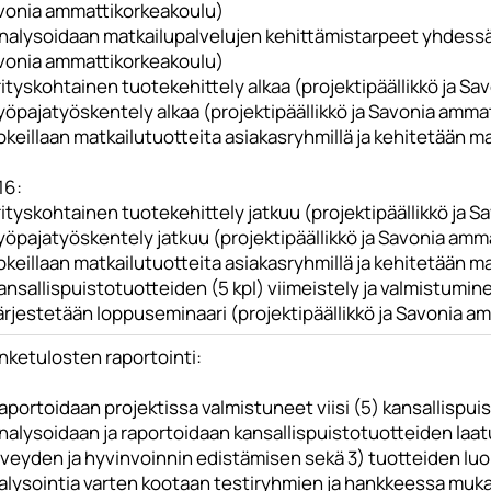
vonia ammattikorkeakoulu)
Analysoidaan matkailupalvelujen kehittämistarpeet yhdessä 
vonia ammattikorkeakoulu)
rityskohtainen tuotekehittely alkaa (projektipäällikkö ja 
yöpajatyöskentely alkaa (projektipäällikkö ja Savonia amma
okeillaan matkailutuotteita asiakasryhmillä ja kehitetään m
16:
rityskohtainen tuotekehittely jatkuu (projektipäällikkö ja
yöpajatyöskentely jatkuu (projektipäällikkö ja Savonia am
okeillaan matkailutuotteita asiakasryhmillä ja kehitetään m
ansallispuistotuotteiden (5 kpl) viimeistely ja valmistumin
ärjestetään loppuseminaari (projektipäällikkö ja Savonia 
nketulosten raportointi:
aportoidaan projektissa valmistuneet viisi (5) kansallispui
nalysoidaan ja raportoidaan kansallispuistotuotteiden laatu
rveyden ja hyvinvoinnin edistämisen sekä 3) tuotteiden lu
alysointia varten kootaan testiryhmien ja hankkeessa mukan