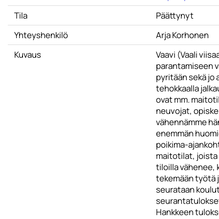
Tila
Päättynyt
Yhteyshenkilö
Arja Korhonen
Kuvaus
Vaavi (Vaali vii
parantamiseen va
pyritään sekä jo
tehokkaalla jalk
ovat mm. maitotil
neuvojat, opiske
vähennämme häne
enemmän huomiot
poikima-ajankoht
maitotilat, jois
tiloilla vähenee
tekemään työtä j
seurataan koulut
seurantatulokset 
Hankkeen tulokse