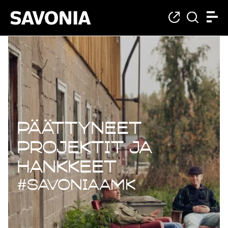
Päättyneet projekt
Päättyneet
projektit ja
hankkeet
#savoniaAMK