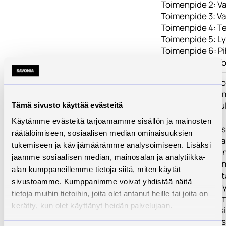
Toimenpide 2: V
Toimenpide 3: Va
Toimenpide 4: Te
Toimenpide 5: L
Toimenpide 6: P
Toimenpide 7: Ko
Tulokset
Koulutus ja tiedo
koulutus- ja tee
- monimuotokoulu
Tämä sivusto käyttää evästeitä
opintomatkoja
Käytämme evästeitä tarjoamamme sisällön ja mainosten
- opintokokonai
räätälöimiseen, sosiaalisen median ominaisuuksien
- olemassa oleva
tukemiseen ja kävijämäärämme analysoimiseen. Lisäksi
- Vaavi-hankkeen
jaamme sosiaalisen median, mainosalan ja analytiikka-
- alueelliset tee
alan kumppaneillemme tietoja siitä, miten käytät
tiedon siirtämis
sivustoamme. Kumppanimme voivat yhdistää näitä
- täsmäluennot yh
tietoja muihin tietoihin, joita olet antanut heille tai joita on
lihatalot, MTK ym
kerätty, kun olet käyttänyt heidän palvelujaan.
- nauhoitetut asi
- verkkokoulutus,