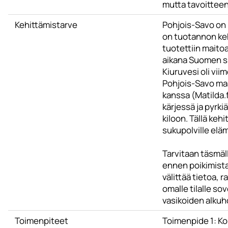
mutta tavoitteen
Kehittämistarve
Pohjois-Savo on
on tuotannon keh
tuotettiin maito
aikana Suomen su
Kiuruvesi oli vii
Pohjois-Savo maa
kanssa (Matilda.
kärjessä ja pyr
kiloon. Tällä keh
sukupolville el
Tarvitaan täsmäl
ennen poikimista
välittää tietoa, 
omalle tilalle s
vasikoiden alku
Toimenpiteet
Toimenpide 1: Kou