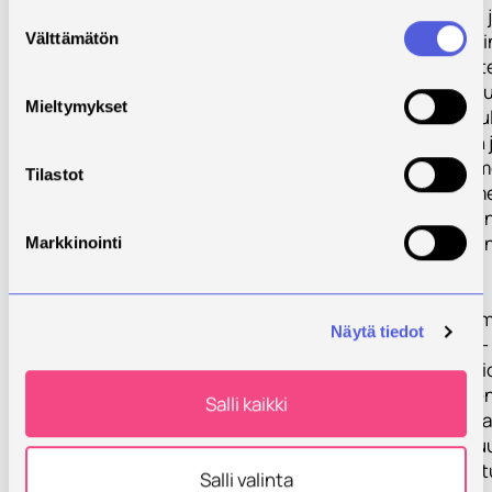
- opintokäynnit,
Suostumuksen
Välttämätön
havainnollistam
valinta
- hyvien käytänt
- Vaavi –nettisiv
Mieltymykset
kansainväliset ju
- hyödynnetään j
-sosiaalisessa me
Tilastot
tilaisuudet esim
- kuluttajille su
- yhteistyö ETT
Markkinointi
Selvitykset
vasikkamanagem
Näytä tiedot
- BRSV – ja BCV 
- hoitokäytänte
- pikkuvasikoide
Salli kaikki
- vasikka- ja last
vasikkakuolleisu
ternimaidon laat
Salli valinta