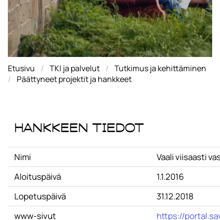
Etusivu
TKI ja palvelut
Tutkimus ja kehittäminen
Päättyneet projektit ja hankkeet
Hankkeen tiedot
Nimi
Vaali viisaasti va
Aloituspäivä
1.1.2016
Lopetuspäivä
31.12.2018
www-sivut
https://portal.s