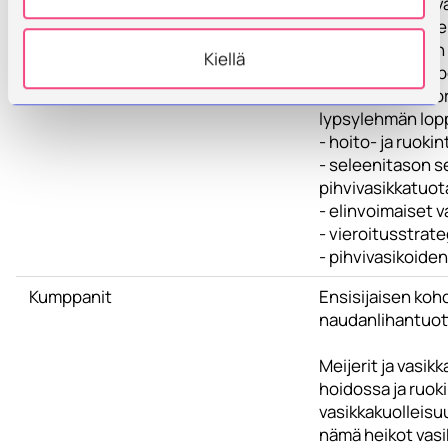
- pakastusajan v
- erot vasta-aine
- vasta-aineide
Kiellä
- pastörointitar
- ternimaidon ko
lypsylehmän lop
- hoito- ja ruok
- seleenitason s
pihvivasikkatuo
- elinvoimaiset 
- vieroitusstrate
- pihvivasikoiden
Kumppanit
Ensisijaisen koh
naudanlihantuott
Meijerit ja vasik
hoidossa ja ruok
vasikkakuolleisuu
nämä heikot vasi