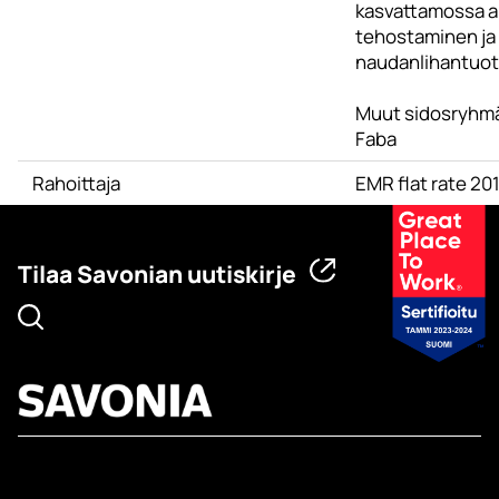
kasvattamossa alt
tehostaminen ja
naudanlihantuot
Muut sidosryhmät
Faba
Rahoittaja
EMR flat rate 2
Tilaa Savonian uutiskirje