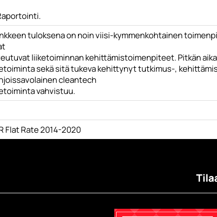
Raportointi.
nkkeen tuloksena on noin viisi-kymmenkohtainen toimenpi
at
eutuvat liiketoiminnan kehittämistoimenpiteet. Pitkän aika
ketoiminta sekä sitä tukeva kehittynyt tutkimus-, kehittämi
hjoissavolainen cleantech
ketoiminta vahvistuu.
R Flat Rate 2014-2020
Tila