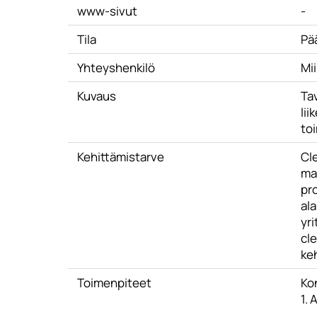
www-sivut
-
Tila
Pä
Yhteyshenkilö
Mi
Kuvaus
Ta
li
toi
Kehittämistarve
Cl
maa
pr
ala
yri
cle
ke
Toimenpiteet
Ko
1. 