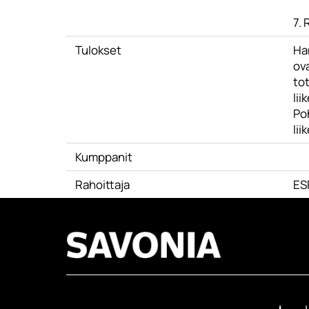
7. 
Tulokset
Ha
ov
tot
lii
Po
lii
Kumppanit
Rahoittaja
ES