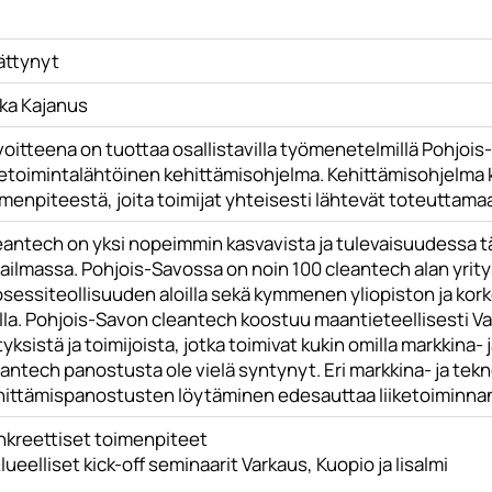
ättynyt
ika Kajanus
voitteena on tuottaa osallistavilla työmenetelmillä Pohjoi
iketoimintalähtöinen kehittämisohjelma. Kehittämisohjelma
menpiteestä, joita toimijat yhteisesti lähtevät toteuttama
eantech on yksi nopeimmin kasvavista ja tulevaisuudessa t
ilmassa. Pohjois-Savossa on noin 100 cleantech alan yrityst
osessiteollisuuden aloilla sekä kymmenen yliopiston ja kor
lla. Pohjois-Savon cleantech koostuu maantieteellisesti V
tyksistä ja toimijoista, jotka toimivat kukin omilla markkina-
antech panostusta ole vielä syntynyt. Eri markkina- ja tek
hittämispanostusten löytäminen edesauttaa liiketoiminnan
nkreettiset toimenpiteet
Alueelliset kick-off seminaarit Varkaus, Kuopio ja Iisalmi