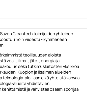
s-Savon Cleantech toimijoiden yhteinen
 koostuu noin viidestä - kymmeneen
an.
ärkeimmistä teollisuuden aloista
ä vesi-, ilma-, jäte-, energia ja
keakoulun sekä tutkimuslaitosten yksikköä
arkauden, Kuopion ja Iisalmen alueiden
 ja teknologia-aloillaan eikä yhteistä vahvaa
nologia-alueita yhdistävien
 kehittämistä ja vahvistaa osaamispohjaa.