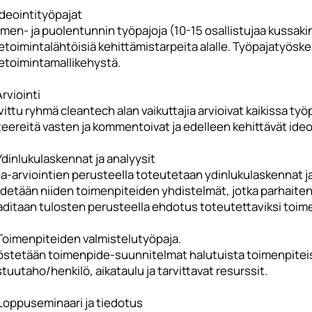
Ideointityöpajat
men- ja puolentunnin työpajoja (10-15 osallistujaa kussaki
ketoimintalähtöisiä kehittämistarpeita alalle. Työpajatyös
ketoimintamallikehystä.
Arviointi
ittu ryhmä cleantech alan vaikuttajia arvioivat kaikissa työ
teereitä vasten ja kommentoivat ja edelleen kehittävät ideoi
Ydinlukulaskennat ja analyysit
ea-arviointien perusteella toteutetaan ydinlukulaskennat j
detään niiden toimenpiteiden yhdistelmät, jotka parhaiten t
aditaan tulosten perusteella ehdotus toteutettaviksi toime
 Toimenpiteiden valmistelutyöpaja.
östetään toimenpide-suunnitelmat halutuista toimenpiteis
tuutaho/henkilö, aikataulu ja tarvittavat resurssit.
 Loppuseminaari ja tiedotus