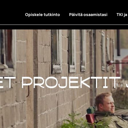
Opiskele tutkinto
Päivitä osaamistasi
TKI ja
t projektit 
t projektit 