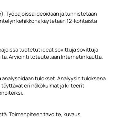
n). Työpajoissa ideoidaan ja tunnistetaan
kentelyn kehikkona käytetään 12-kohtaista
pajoissa tuotetut ideat sovittuja sovittuja
ta. Arviointi toteutetaan Internetin kautta.
a analysoidaan tulokset. Analyysin tuloksena
äyttävät eri näkökulmat ja kriteerit.
npiteiksi.
tä. Toimenpiteen tavoite, kuvaus,