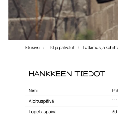
Etusivu
TKI ja palvelut
Tutkimus ja kehit
Hankkeen tiedot
Nimi
Po
Aloituspäivä
1.1
Lopetuspäivä
30