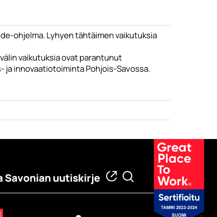
de-ohjelma. Lyhyen tähtäimen vaikutuksia
välin vaikutuksia ovat parantunut
s- ja innovaatiotoiminta Pohjois-Savossa.
a Savonian uutiskirje