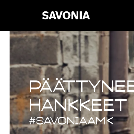
Päättynee
Päättynee
hankkeet
#savoniaAMK