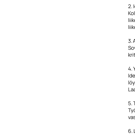
2. 
Kol
lii
lii
3. 
Sov
kri
4. 
Id
löy
La
5.
Ty
vas
6.