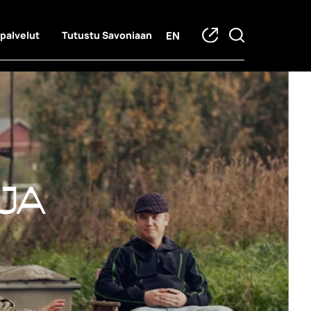
EN
 palvelut
Tutustu Savoniaan
ja hankkeet
ja