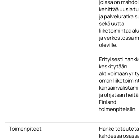
joissa on mahdol
kehittää uusia t
ja palveluratkais
sekä uutta
liiketoimintaa al
ja verkostossa 
oleville.
Erityisesti hank
keskitytään
aktivoimaan yrit
oman liiketoimin
kansainvälistäm
ja ohjataan heit
Finland
toimenpiteisiin.
Toimenpiteet
Hanke toteutet
kahdessa osassa