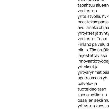
tapahtuu alueen
verkoston
yhteistyöllä, Kv-t
haastekampanja
avulla sekä ohja
yritykset ja syn
verkostot Team
Finland palvelui
piiriin. Tämän jä
järjestettävissä
innovaatiotyöpa
yritykset ja
yritysryhmät pä
sparraamaan yht
palvelu- ja
tuoteideoitaan
kansainvälisten
osaajien sekä m
yritysten kanssa