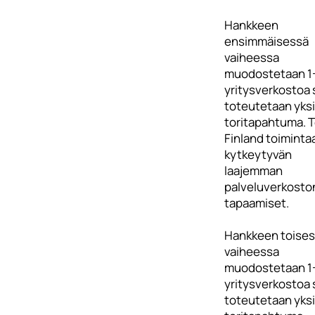
Hankkeen
ensimmäisessä
vaiheessa
muodostetaan 1
yritysverkostoa 
toteutetaan yksi
toritapahtuma. 
Finland toiminta
kytkeytyvän
laajemman
palveluverkosto
tapaamiset.
Hankkeen toise
vaiheessa
muodostetaan 1
yritysverkostoa 
toteutetaan yksi