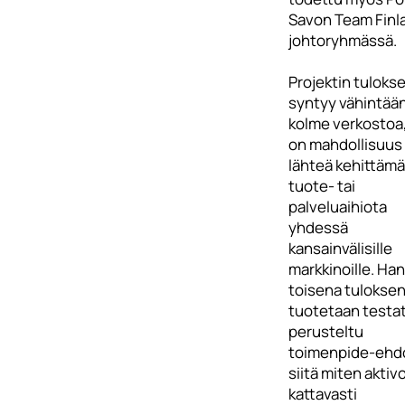
Savon Team Finl
johtoryhmässä.
Projektin tuloks
syntyy vähintää
kolme verkostoa, 
on mahdollisuus
lähteä kehittäm
tuote- tai
palveluaihiota
yhdessä
kansainvälisille
markkinoille. Ha
toisena tulokse
tuotetaan testat
perusteltu
toimenpide-ehd
siitä miten aktiv
kattavasti