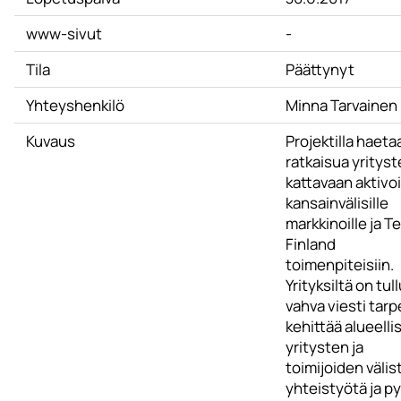
www-sivut
-
Tila
Päättynyt
Yhteyshenkilö
Minna Tarvainen
Kuvaus
Projektilla haeta
ratkaisua yritys
kattavaan aktivoi
kansainvälisille
markkinoille ja T
Finland
toimenpiteisiin.
Yrityksiltä on tul
vahva viesti tar
kehittää alueelli
yritysten ja
toimijoiden välis
yhteistyötä ja py