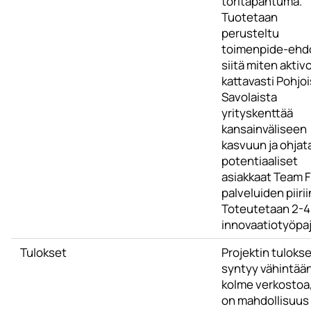
toritapahtuma.
Tuotetaan
perusteltu
toimenpide-ehd
siitä miten aktiv
kattavasti Pohjoi
Savolaista
yrityskenttää
kansainväliseen
kasvuun ja ohjat
potentiaaliset
asiakkaat Team F
palveluiden piirii
Toteutetaan 2-4
innovaatiotyöpaj
Tulokset
Projektin tuloks
syntyy vähintää
kolme verkostoa, 
on mahdollisuus