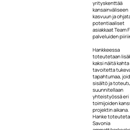
yrityskenttää
kansainväliseen
kasvuun ja ohjat
potentiaaliset
asiakkaat Team F
palveluiden piirii
Hankkeessa
toteutetaan lisä
kaksi näitä kahta
tavoitetta tukev
tapahtumaa, joi
sisältö ja toteut
suunnitellaan
yhteistyössä eri
toimijoiden kans
projektin aikana.
Hanke toteutet
Savonia
ammattikorkeak