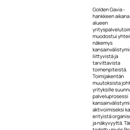
Golden Gavia -
hankkeen aikana
alueen
yrityspalvelutoim
muodostui yhte
näkemys
kansainvälistym
liittyvistä ja
tarvittavista
toimenpiteistä.
Toimijakentän
muutoksista joh
yrityksille suunn
palveluprosessi
kansainvälistym
aktivoimiseksi k
erityistä organis
ja näkyvyyttä. T
todettu myös Po