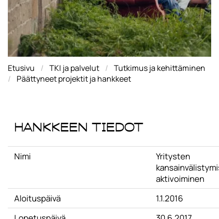
Etusivu
TKI ja palvelut
Tutkimus ja kehittäminen
Päättyneet projektit ja hankkeet
Hankkeen tiedot
Nimi
Yritysten
kansainvälistym
aktivoiminen
Aloituspäivä
1.1.2016
Lopetuspäivä
30.6.2017