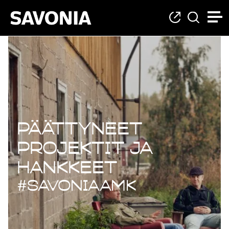
Päättyneet projekt
Päättyneet
projektit ja
hankkeet
#savoniaAMK