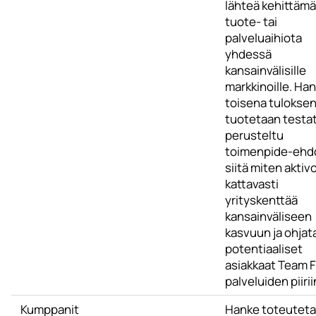
lähteä kehittäm
tuote- tai
palveluaihiota
yhdessä
kansainvälisille
markkinoille. Ha
toisena tulokse
tuotetaan testat
perusteltu
toimenpide-ehd
siitä miten aktiv
kattavasti
yrityskenttää
kansainväliseen
kasvuun ja ohjat
potentiaaliset
asiakkaat Team F
palveluiden piirii
Kumppanit
Hanke toteutet