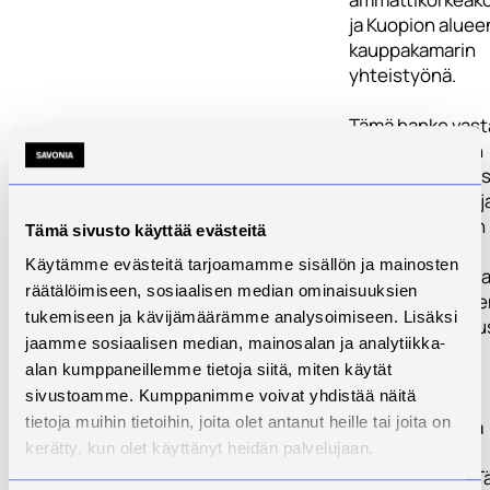
ja Kuopion aluee
kauppakamarin
yhteistyönä.
Tämä hanke vast
toimintalinja 3:n
erityistavoittee
"Tuottavuuden j
työhyvinvoinnin
Tämä sivusto käyttää evästeitä
parantaminen"
Käytämme evästeitä tarjoamamme sisällön ja mainosten
mahdollistamall
räätälöimiseen, sosiaalisen median ominaisuuksien
yritysverkostoje
tukemiseen ja kävijämäärämme analysoimiseen. Lisäksi
syntymistä ja uu
jaamme sosiaalisen median, mainosalan ja analytiikka-
palvelu- ja
alan kumppaneillemme tietoja siitä, miten käytät
tuoteideoiden
sivustoamme. Kumppanimme voivat yhdistää näitä
kehittämistä
tietoja muihin tietoihin, joita olet antanut heille tai joita on
uudistumisen ja
kerätty, kun olet käyttänyt heidän palvelujaan.
kilpailukyvyn
edistämiseksi. 