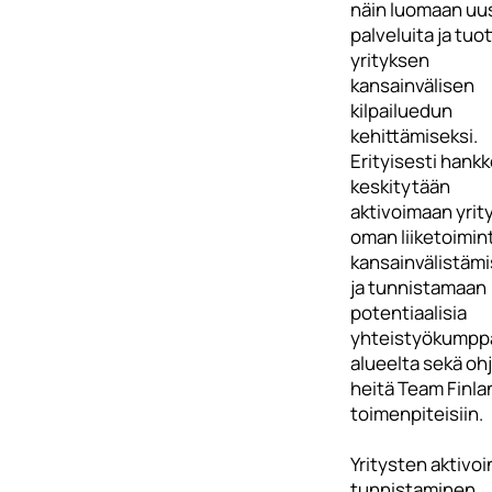
näin luomaan uu
palveluita ja tuot
yrityksen
kansainvälisen
kilpailuedun
kehittämiseksi.
Erityisesti hank
keskitytään
aktivoimaan yrit
oman liiketoimin
kansainvälistäm
ja tunnistamaan
potentiaalisia
yhteistyökumpp
alueelta sekä oh
heitä Team Finla
toimenpiteisiin.
Yritysten aktivoin
tunnistaminen