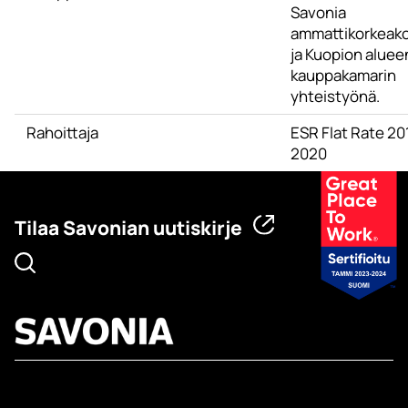
Savonia
ammattikorkeak
ja Kuopion aluee
kauppakamarin
yhteistyönä.
Rahoittaja
ESR Flat Rate 20
2020
Tilaa Savonian uutiskirje