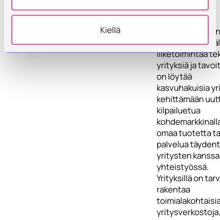
nostamiseksi.
Kiellä
Alueella on hyvi
vähän kansainväl
liiketoimintaa te
yrityksiä ja tavo
on löytää
kasvuhakuisia yr
kehittämään uut
kilpailuetua
kohdemarkkinall
omaa tuotetta ta
palvelua täyden
yritysten kanssa
yhteistyössä.
Yrityksillä on tar
rakentaa
toimialakohtaisi
yritysverkostoja