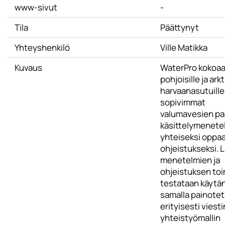
www-sivut
-
Tila
Päättynyt
Yhteyshenkilö
Ville Matikka
Kuvaus
WaterPro kokoa
pohjoisille ja arkt
harvaanasutuille 
sopivimmat
valumavesien pas
käsittelymenete
yhteiseksi oppaa
ohjeistukseksi. L
menetelmien ja
ohjeistuksen to
testataan käytä
samalla painote
erityisesti viesti
yhteistyömallin