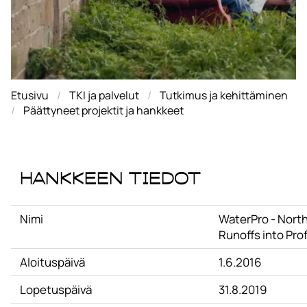
Etusivu
TKI ja palvelut
Tutkimus ja kehittäminen
Päättyneet projektit ja hankkeet
Hankkeen tiedot
Nimi
WaterPro - Nort
Runoffs into Prof
Aloituspäivä
1.6.2016
Lopetuspäivä
31.8.2019