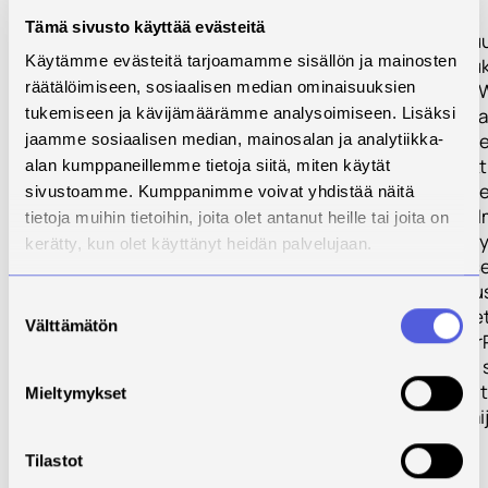
sademäärän ja
Tämä sivusto käyttää evästeitä
lämpötilojen muu
Käytämme evästeitä tarjoamamme sisällön ja mainosten
ja niiden vaikutu
räätälöimiseen, sosiaalisen median ominaisuuksien
valumavesissä. 
kokoaa, testaa ja
tukemiseen ja kävijämäärämme analysoimiseen. Lisäksi
vertailee erityis
jaamme sosiaalisen median, mainosalan ja analytiikka-
pohjoisille ja arkt
alan kumppaneillemme tietoja siitä, miten käytät
harvaan asutuille
sivustoamme. Kumppanimme voivat yhdistää näitä
sopivia menetel
tietoja muihin tietoihin, joita olet antanut heille tai joita on
vesien käsittelyy
kerätty, kun olet käyttänyt heidän palvelujaan.
monitorointiin s
tuottaa ohjeistu
Suostumuksen
parhaiden mene
Välttämätön
valinta
valintaan. Water
lopputuloksena 
päätöksenteon t
Mieltymykset
joka auttaa toimi
parhaiden
Tilastot
toimenpiteiden