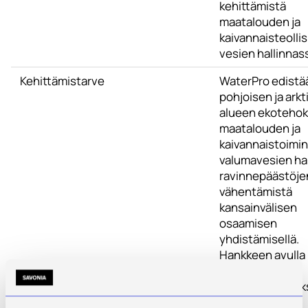
kehittämistä
maatalouden ja
kaivannaisteoll
vesien hallinnas
Kehittämistarve
WaterPro edistä
pohjoisen ja arkt
alueen ekotehok
maatalouden ja
kaivannaistoimi
valumavesien hal
ravinnepäästöje
vähentämistä
kansainvälisen
osaamisen
yhdistämisellä.
Hankkeen avulla
varaudutaan
ilmastonmuutok
aiheuttamiin