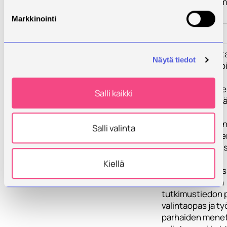
valinnassa valu
hallintaan.
Markkinointi
Toimenpiteet
Tulokset
Projektissa koot
Näytä tiedot
erityisesti pohjoi
arktisille
harvaanasutuille 
Salli kaikki
sopivia vesien kä
ja
monitorointimen
Salli valinta
testataan niitä e
alueitten kohtei
(maatalous ja
Kiellä
kaivannaisteolli
sekä kehitetään
tutkimustiedon 
valintaopas ja ty
parhaiden mene