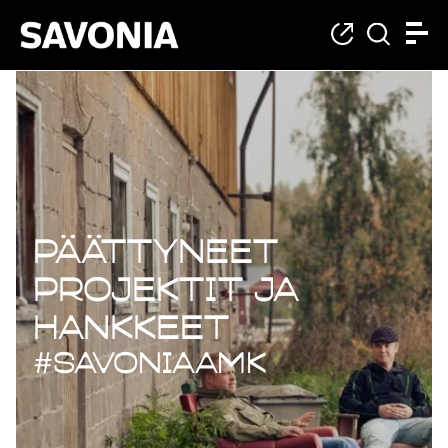
Päättyneet projekt
Päättyneet
projektit ja
hankkeet
#savoniaAMK