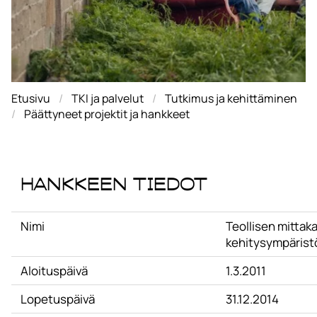
Etusivu
TKI ja palvelut
Tutkimus ja kehittäminen
Päättyneet projektit ja hankkeet
Hankkeen tiedot
Nimi
Teollisen mittak
kehitysympärist
Aloituspäivä
1.3.2011
Lopetuspäivä
31.12.2014