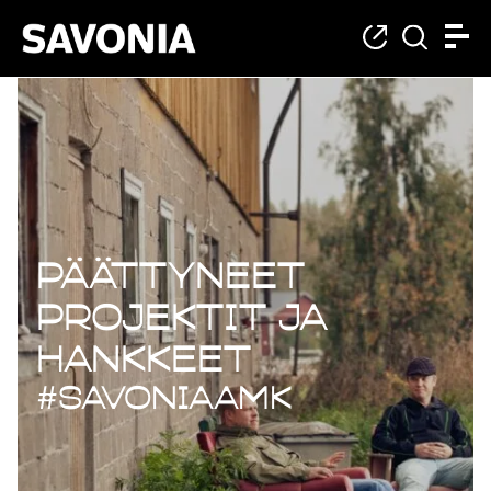
Päättyneet projekt
Päättyneet
projektit ja
hankkeet
#savoniaAMK