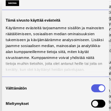
Kehittämistarve
Teollisen mittak
kehitysympärist
Varkauden energ
Tämä sivusto käyttää evästeitä
toimintaedellyt
Käytämme evästeitä tarjoamamme sisällön ja mainosten
Tarkoituksena on
räätälöimiseen, sosiaalisen median ominaisuuksien
biopolttoaineisi
tutkimukseen ja 
tukemiseen ja kävijämäärämme analysoimiseen. Lisäksi
jaamme sosiaalisen median, mainosalan ja analytiikka-
Toimenpiteet
Uuden ympäristö
alan kumppaneillemme tietoja siitä, miten käytät
täsmennys.
sivustoamme. Kumppanimme voivat yhdistää näitä
Esiselvitykset t
tietoja muihin tietoihin, joita olet antanut heille tai joita on
sijoittamisesta 
kerätty, kun olet käyttänyt heidän palvelujaan.
laitteistojen osal
Suunnittelutyön 
Suostumuksen
tarkentaminen.
Välttämätön
valinta
Kilpailuttaminen 
Laitteistojen ra
Kehitysympäristö
Mieltymykset
tarjonnan pilotoi