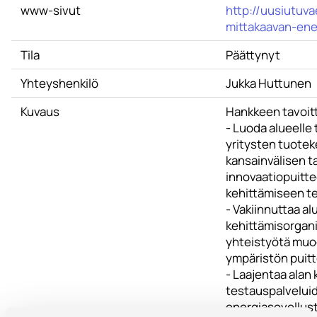
www-sivut
http://uusiutuva
mittakaavan-ene
Tila
Päättynyt
Yhteyshenkilö
Jukka Huttunen
Kuvaus
Hankkeen tavoit
- Luoda alueelle t
yritysten tuotek
kansainvälisen t
innovaatiopuitte
kehittämiseen te
- Vakiinnuttaa al
kehittämisorgani
yhteistyötä muod
ympäristön puitt
- Laajentaa alan 
testauspalveluid
energiasovellus