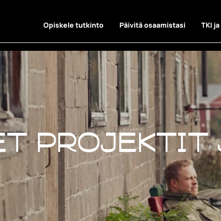
Opiskele tutkinto
Päivitä osaamistasi
TKI ja
t projektit 
t projektit 