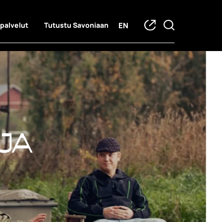
EN
 palvelut
Tutustu Savoniaan
ja hankkeet
ja