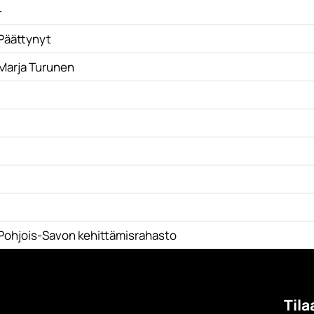
-
Päättynyt
Marja Turunen
Pohjois-Savon kehittämisrahasto
Tila