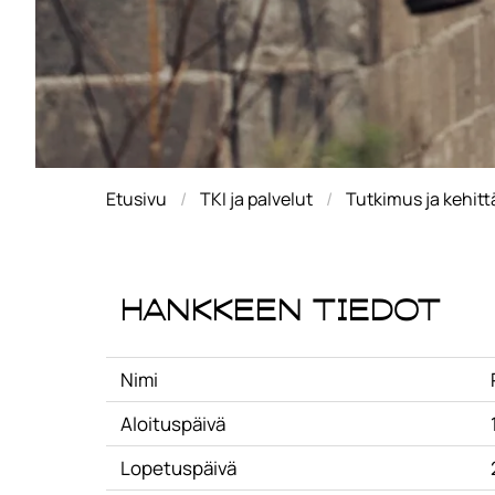
Etusivu
TKI ja palvelut
Tutkimus ja kehit
Hankkeen tiedot
Nimi
Aloituspäivä
Lopetuspäivä