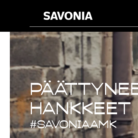
Päättynee
Päättynee
hankkeet
#savoniaAMK