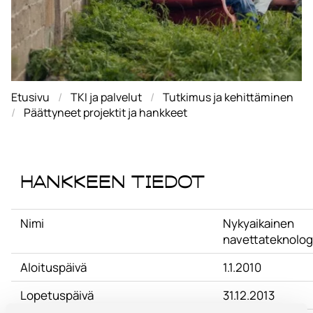
Etusivu
TKI ja palvelut
Tutkimus ja kehittäminen
Päättyneet projektit ja hankkeet
Hankkeen tiedot
Nimi
Nykyaikainen
navettateknolog
Aloituspäivä
1.1.2010
Lopetuspäivä
31.12.2013