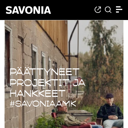
Päättyneet projekt
Päättyneet
projektit ja
hankkeet
#savoniaAMK