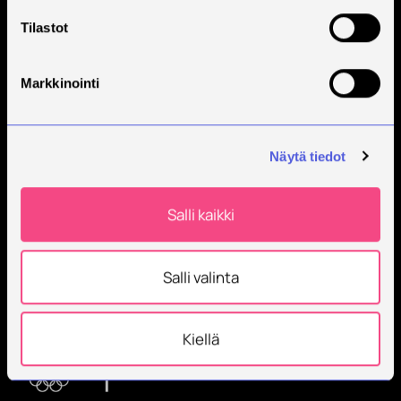
Tilastot
Markkinointi
Näytä tiedot
Savonia on kansainvälinen työelämäläheinen
korkeakoulu, joka kouluttaa, tutkii, kehittää ja
Salli kaikki
innovoi.
Opiskelijoita + 9000
Salli valinta
Työntekijöitä + 600
Kiellä