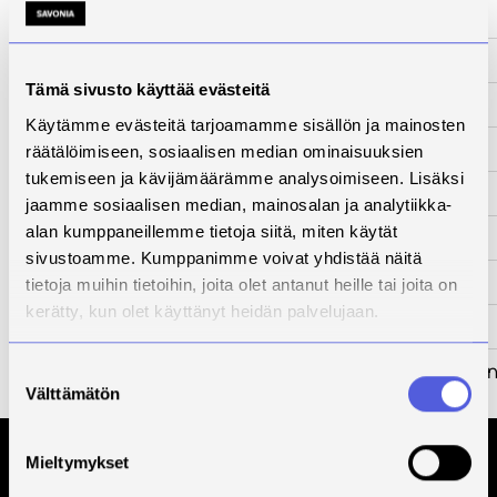
www-sivut
-
Tila
Päättynyt
Tämä sivusto käyttää evästeitä
Yhteyshenkilö
Arja Korhonen
Käytämme evästeitä tarjoamamme sisällön ja mainosten
Kuvaus
räätälöimiseen, sosiaalisen median ominaisuuksien
tukemiseen ja kävijämäärämme analysoimiseen. Lisäksi
Kehittämistarve
jaamme sosiaalisen median, mainosalan ja analytiikka-
alan kumppaneillemme tietoja siitä, miten käytät
Toimenpiteet
sivustoamme. Kumppanimme voivat yhdistää näitä
Tulokset
tietoja muihin tietoihin, joita olet antanut heille tai joita on
kerätty, kun olet käyttänyt heidän palvelujaan.
Kumppanit
Rahoittaja
Manner-Suome
Suostumuksen
ESR-ohjelma
Välttämätön
valinta
Mieltymykset
Tilaa Savonian uutiskirje