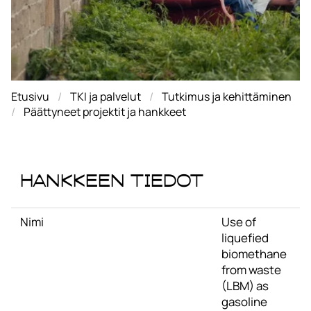
Etusivu
TKI ja palvelut
Tutkimus ja kehittäminen
Päättyneet projektit ja hankkeet
Hankkeen tiedot
Nimi
Use of
liquefied
biomethane
from waste
(LBM) as
gasoline