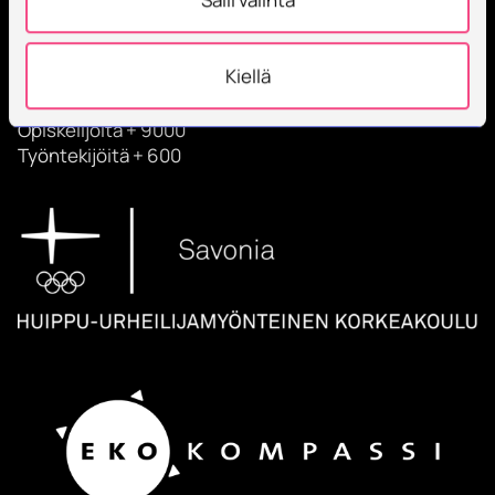
Savonia on kansainvälinen työelämäläheinen
korkeakoulu, joka kouluttaa, tutkii, kehittää ja
Kiellä
innovoi.
Opiskelijoita + 9000
Työntekijöitä + 600