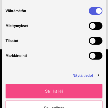
Kehittämistarve
Suostumuksen
Toimenpiteet
Välttämätön
valinta
Tulokset
Mieltymykset
Kumppanit
Rahoittaja
EU-Regio-
Tilastot
Muu
Markkinointi
Tilaa Savonian uutiskirje
Näytä tiedot
Salli kaikki
Salli valinta