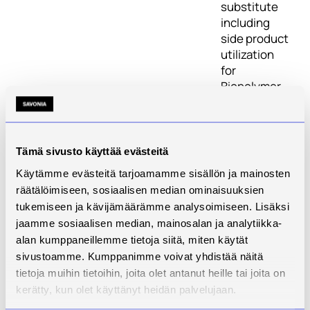
substitute
including
side product
utilization
for
Biopolymer
production
Aloituspäivä
19.2.2016
Tämä sivusto käyttää evästeitä
Lopetuspäivä
30.9.2016
Käytämme evästeitä tarjoamamme sisällön ja mainosten
www-sivut
-
räätälöimiseen, sosiaalisen median ominaisuuksien
tukemiseen ja kävijämäärämme analysoimiseen. Lisäksi
Tila
Päättynyt
jaamme sosiaalisen median, mainosalan ja analytiikka-
Yhteyshenkilö
Ari
alan kumppaneillemme tietoja siitä, miten käytät
Jääskeläinen
sivustoamme. Kumppanimme voivat yhdistää näitä
tietoja muihin tietoihin, joita olet antanut heille tai joita on
Kuvaus
kerätty, kun olet käyttänyt heidän palvelujaan.