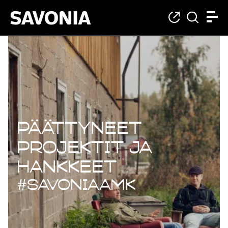
Päättyneet projekt
Päättyneet
projektit ja
hankkeet
#savoniaAMK