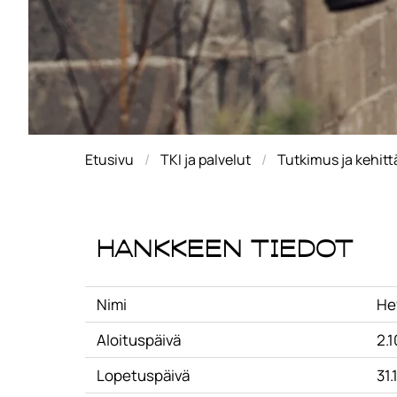
Etusivu
TKI ja palvelut
Tutkimus ja kehit
Hankkeen tiedot
Nimi
He
Aloituspäivä
2.1
Lopetuspäivä
31.