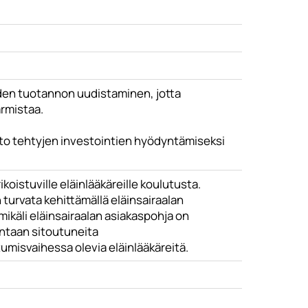
iden tuotannon uudistaminen, jotta
armistaa.
to tehtyjen investointien hyödyntämiseksi
koistuville eläinlääkäreille koulutusta.
urvata kehittämällä eläinsairaalan
 mikäli eläinsairaalan asiakaspohja on
mintaan sitoutuneita
umisvaihessa olevia eläinlääkäreitä.