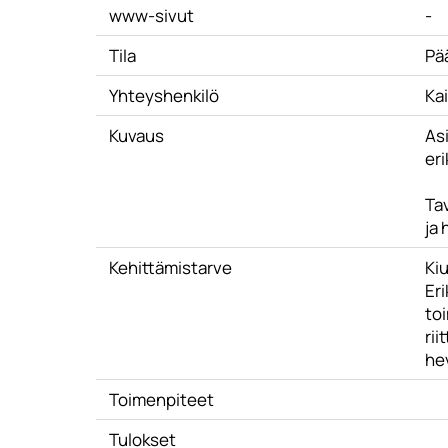
www-sivut
-
Tila
Pä
Yhteyshenkilö
Ka
Kuvaus
As
eri
Ta
ja
Kehittämistarve
Kiu
Er
toi
rii
he
Toimenpiteet
Tulokset