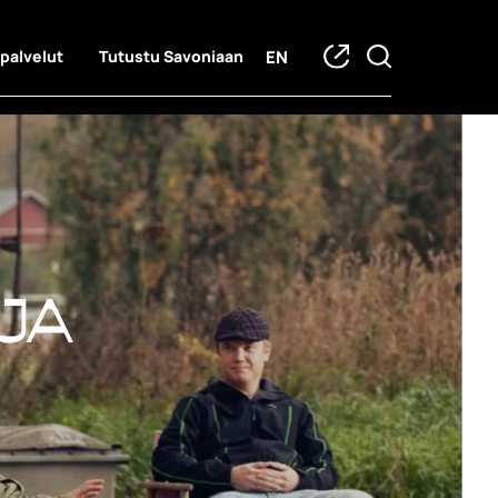
EN
 palvelut
Tutustu Savoniaan
ja hankkeet
ja