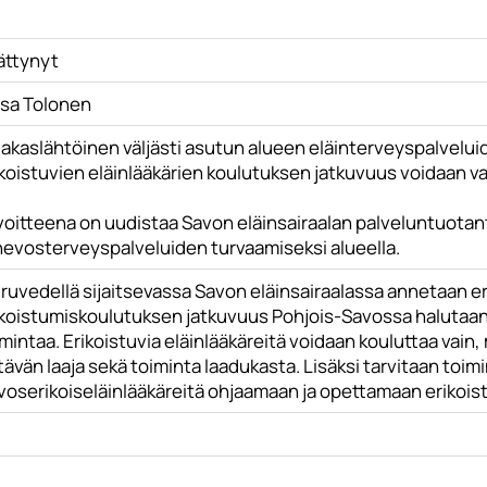
ättynyt
isa Tolonen
iakaslähtöinen väljästi asutun alueen eläinterveyspalvelu
koistuvien eläinlääkärien koulutuksen jatkuvuus voidaan v
voitteena on uudistaa Savon eläinsairaalan palveluntuotan
 hevosterveyspalveluiden turvaamiseksi alueella.
ruvedellä sijaitsevassa Savon eläinsairaalassa annetaan eri
ikoistumiskoulutuksen jatkuvuus Pohjois-Savossa halutaan t
mintaa. Erikoistuvia eläinlääkäreitä voidaan kouluttaa vain,
ttävän laaja sekä toiminta laadukasta. Lisäksi tarvitaan toi
voserikoiseläinlääkäreitä ohjaamaan ja opettamaan erikoist