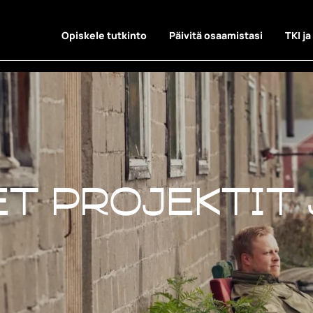
Opiskele tutkinto
Päivitä osaamistasi
TKI ja
t projektit 
t projektit 