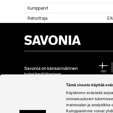
Kumppanit
Rahoittaja
EA
Savonia on kansainvälinen
työelämäläheinen
korkeakoulu, joka
kouluttaa, tutkii, kehittää
Tämä sivusto käyttää eväs
ja innovoi.
Käytämme evästeitä tarjoa
ominaisuuksien tukemisee
Opiskelijoita + 9000
mainosalan ja analytiikka-
Työntekijöitä + 600
Kumppanimme voivat yhdistää 