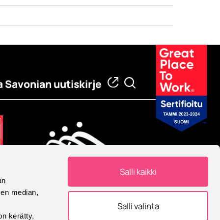
a Savonian uutiskirje
Salli kaikki
an
Eurooppalainen yliopisto
sen median,
Savonia on mukana
Salli valinta
Eurooppalainen yliopisto -
on kerätty,