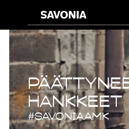
Päättynee
Päättynee
hankkeet
#savoniaAMK