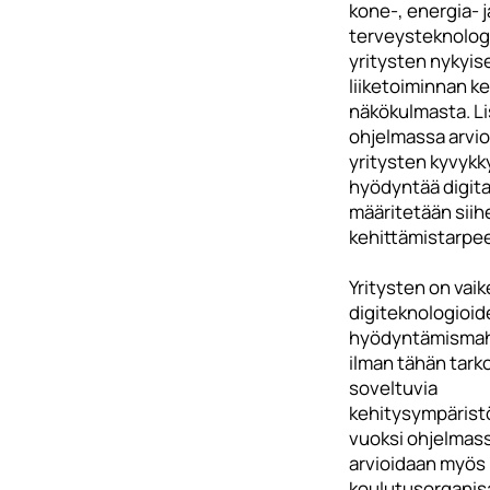
kone-, energia- j
terveysteknolog
yritysten nykyis
liiketoiminnan k
näkökulmasta. Li
ohjelmassa arvi
yritysten kyvykk
hyödyntää digital
määritetään siihe
kehittämistarpee
Yritysten on vaik
digiteknologioid
hyödyntämismah
ilman tähän tark
soveltuvia
kehitysympäristö
vuoksi ohjelmas
arvioidaan myös
koulutusorganis