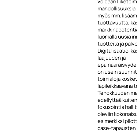
voidaan liiketoi
mahdollisuuksia
myös mm. lisääm
tuottavuutta, ka
markkinapotentia
luomalla uusia in
tuotteita ja palve
Digitalisaatio-kä
laajuuden ja
epämääräisyyden 
on usein suunnit
toimialoja koske
läpileikkaavana 
Tehokkuuden ma
edellyttää kuiten
fokusointia halli
oleviin kokonais
esimerkiksi pilot
case-tapausten 