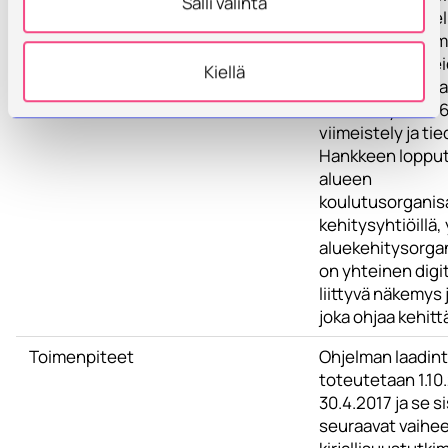
Salli valinta
määrittely alueel
näkökulma huomi
kehittämistarpei
Kiellä
alustavien työpa
määrittely sekä 
viimeistely ja ti
Hankkeen loppu
alueen
koulutusorganisa
kehitysyhtiöillä, y
aluekehitysorgan
on yhteinen digi
liittyvä näkemys 
joka ohjaa kehitt
Toimenpiteet
Ohjelman laadin
toteutetaan 1.10
30.4.2017 ja se s
seuraavat vaihee