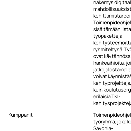
näkemys digitaa
mahdollisuuksist
kehittämistarpei
Toimenpideohjel
sisältämään list
työpaketteja
kehitysteemoitt
ryhmiteltynä. Ty
ovat käytännössä
hankeaihioita, jo
jatkojalostamalla
voivat käynnistä
kehityprojekteja
kuin koulutusorg
erilaisia TKI-
kehitysprojektej
Kumppanit
Toimenpideohjel
työryhmä, joka 
Savonia-