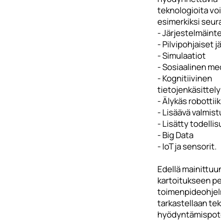
teknologioita voi
esimerkiksi seur
- Järjestelmäint
- Pilvipohjaiset 
- Simulaatiot
- Sosiaalinen me
- Kognitiivinen
tietojenkäsittely
- Älykäs robottii
- Lisäävä valmist
- Lisätty todelli
- Big Data
- IoT ja sensorit.
Edellä mainittuu
kartoitukseen p
toimenpideohje
tarkastellaan te
hyödyntämispote