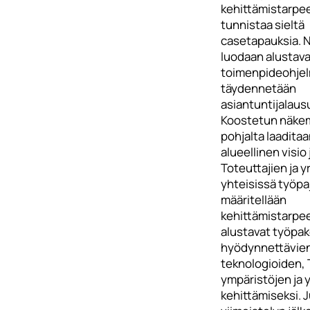
kehittämistarpee
tunnistaa sieltä
casetapauksia. N
luodaan alustav
toimenpideohjelm
täydennetään
asiantuntijalaus
Koostetun näke
pohjalta laadita
alueellinen visio 
Toteuttajien ja y
yhteisissä työpa
määritellään
kehittämistarpee
alustavat työpak
hyödynnettävie
teknologioiden, 
ympäristöjen ja 
kehittämiseksi. 