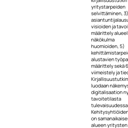
kirjallisuustutki
yritystarpeiden
selvittäminen, 3
asiantuntijalaus
visioiden ja tavo
määrittely alueel
näkökulma
huomioiden, 5)
kehittämistarpei
alustavien työpa
määrittely sekä 
viimeistely ja ti
Kirjallisuustutk
luodaan näkemy
digitalisaation ny
tavoitetilasta
tulevaisuudessa
Kehitysyhtiöide
on samanaikaises
alueen yritysten