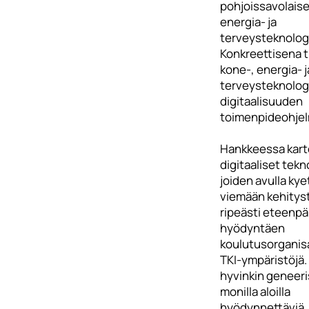
pohjoissavolaise
energia- ja
terveysteknologi
Konkreettisena 
kone-, energia- j
terveysteknolog
digitaalisuuden
toimenpideohjel
Hankkeessa kart
digitaaliset tekn
joiden avulla ky
viemään kehitys
ripeästi eteenpä
hyödyntäen
koulutusorganis
TKI-ympäristöjä. 
hyvinkin geneeris
monilla aloilla
hyödynnettäviä