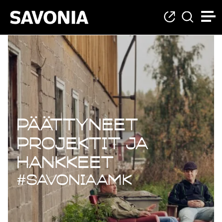
Päättyneet projekt
Päättyneet
projektit ja
hankkeet
#savoniaAMK