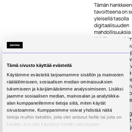
Tämän hankkeen
tavoitteena on s
yleisellä tasolla
digitaalisuuden
mahdollisuuksia 
kirjallisuustutk
asiantuntijalaus
yritystarpeiden 
laatia pohjoissa
digitaalisuuden v
Tämä sivusto käyttää evästeitä
tavoiteasetanta
Käytämme evästeitä tarjoamamme sisällön ja mainosten
kehittämistarpee
räätälöimiseen, sosiaalisen median ominaisuuksien
ja koulutusorgan
tukemiseen ja kävijämäärämme analysoimiseen. Lisäksi
näkökulmasta so
jaamme sosiaalisen median, mainosalan ja analytiikka-
pohjoissavolaise
alan kumppaneillemme tietoja siitä, miten käytät
energia ja
sivustoamme. Kumppanimme voivat yhdistää näitä
terveysteknologi
tietoja muihin tietoihin, joita olet antanut heille tai joita on
Konkreettisena 
kerätty, kun olet käyttänyt heidän palvelujaan.
kone-, energia- j