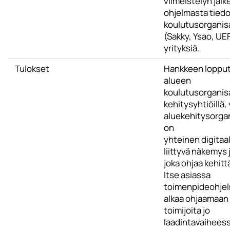
viimeistelyn jälk
ohjelmasta tied
koulutusorganisa
(Sakky, Ysao, UEF
yrityksiä.
Tulokset
Hankkeen loppu
alueen
koulutusorganisa
kehitysyhtiöillä, y
aluekehitysorgan
on
yhteinen digitaa
liittyvä näkemys 
joka ohjaa kehitt
Itse asiassa
toimenpideohje
alkaa ohjaamaan
toimijoita jo
laadintavaiheess