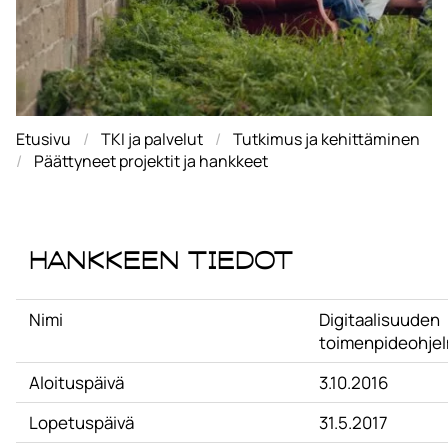
Etusivu
TKI ja palvelut
Tutkimus ja kehittäminen
Päättyneet projektit ja hankkeet
Hankkeen tiedot
Nimi
Digitaalisuuden
toimenpideohje
Aloituspäivä
3.10.2016
Lopetuspäivä
31.5.2017