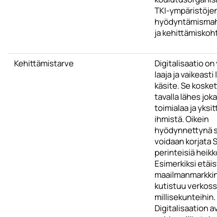
TKI-ympäristöje
hyödyntämismah
ja kehittämiskoh
Kehittämistarve
Digitalisaatio on
laaja ja vaikeasti
käsite. Se koskett
tavalla lähes jok
toimialaa ja yksit
ihmistä. Oikein
hyödynnettynä s
voidaan korjata
perinteisiä heikk
Esimerkiksi etäi
maailmanmarkkin
kutistuu verkos
millisekunteihin.
Digitalisaation a