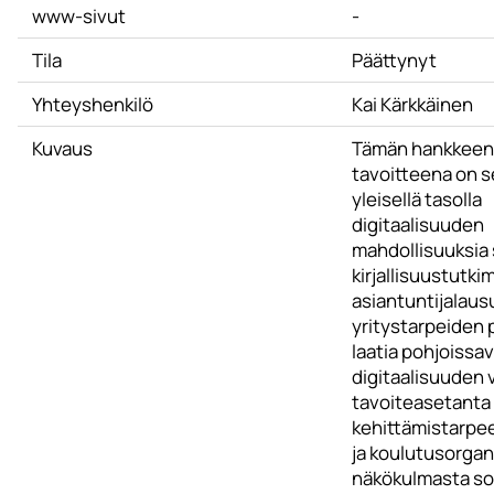
www-sivut
-
Tila
Päättynyt
Yhteyshenkilö
Kai Kärkkäinen
Kuvaus
Tämän hankkeen
tavoitteena on s
yleisellä tasolla
digitaalisuuden
mahdollisuuksia 
kirjallisuustutk
asiantuntijalaus
yritystarpeiden 
laatia pohjoissa
digitaalisuuden v
tavoiteasetanta
kehittämistarpee
ja koulutusorgan
näkökulmasta so