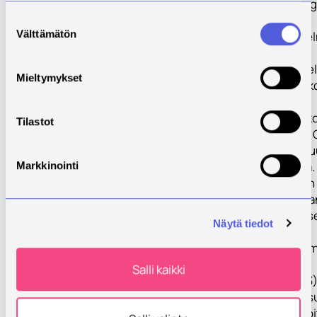
terveysteknolog
digitaalisuuden
Suostumuksen
Välttämätön
toimenpideohjel
valinta
Toimenpideohjel
Mieltymykset
työryhmä, joka 
Savonia-
ammattikorkeako
Tilastot
Navitas Kehitys 
Iisalmen Teollis
asiantuntijoista
Markkinointi
käyttää apunaan
ulkopuolisia asia
Hanke sisältää s
Näytä tiedot
vaiheet: 1)
kirjallisuustutki
yritystarpeiden
Salli kaikki
selvittäminen, 3
asiantuntijalaus
visioiden ja tavo