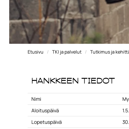
Etusivu
TKI ja palvelut
Tutkimus ja kehit
Hankkeen tiedot
Nimi
My
Aloituspäivä
1.5
Lopetuspäivä
30