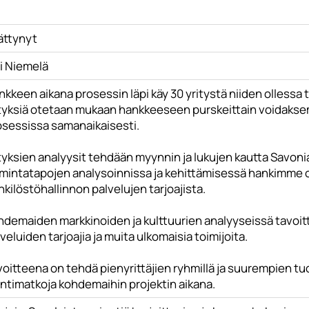
ättynyt
i Niemelä
kkeen aikana prosessin läpi käy 30 yritystä niiden ollessa tu
ityksiä otetaan mukaan hankkeeseen purskeittain voidakse
osessissa samanaikaisesti.
ityksien analyysit tehdään myynnin ja lukujen kautta Savon
imintatapojen analysoinnissa ja kehittämisessä hankimme os
kilöstöhallinnon palvelujen tarjoajista.
hdemaiden markkinoiden ja kulttuurien analyyseissä tav
veluiden tarjoajia ja muita ulkomaisia toimijoita.
oitteena on tehdä pienyrittäjien ryhmillä ja suurempien tu
entimatkoja kohdemaihin projektin aikana.