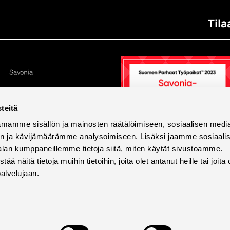
Tila
teitä
mamme sisällön ja mainosten räätälöimiseen, sosiaalisen medi
n ja kävijämäärämme analysoimiseen. Lisäksi jaamme sosiaali
alan kumppaneillemme tietoja siitä, miten käytät sivustoamme.
näitä tietoja muihin tietoihin, joita olet antanut heille tai joita 
palvelujaan.
tettavuus
Tietosuoja ja evästeet
Väärinkäytösilmoi