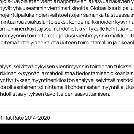
jois-Savolaisten vientiä harjoittavien ja kasvua hakevien 
tyvät yhä useammin vientimarkkinoilta. Globaalissa kilpailu
mojen kilpailukeinojen vaihtoehtojen samankaltaistuessa syn
imintaansa asiakaslähtöiseksi. Kohdemarkkinoiden kysynnän 
mioiminen käyttäjissä mahdollistaa yrityksille kehittää vien
ntimyynnin toimintamalleja. Uusi vientimyynnin malli kehi
oitemäärittelyiden kautta uuteen toimintamalliin ja oikeanl
alyysi selvittää nykyisen vientimyynnin toiminnan tuloksel
rkkinan kysynnän ja mahdollistaa tiedostamisen oikeanlai
ntiyrityksen myyntihenkilöstön analyysi selvittää mahdoll
oda oikeanlainen toimintamalli kohdemaahan myynnille. Uus
hdollistaa yrtyksen tavoitteiden saavuttamisen.
R Flat Rate 2014-2020