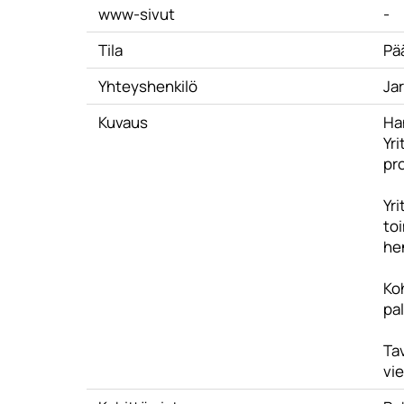
www-sivut
-
Tila
Pä
Yhteyshenkilö
Jar
Kuvaus
Han
Yr
pr
Yr
to
hen
Ko
pal
Tav
vi