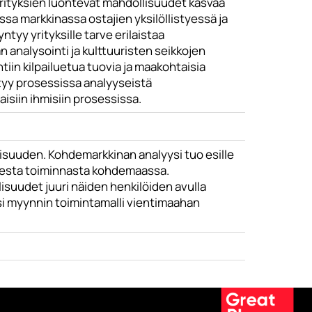
yrityksien luontevat mahdollisuudet kasvaa
ssa markkinassa ostajien yksilöllistyessä ja
tyy yrityksille tarve erilaistaa
analysointi ja kulttuuristen seikkojen
tiin kilpailuetua tuovia ja maakohtaisia
ttyy prosessissa analyyseistä
aisiin ihmisiin prosessissa.
lisuuden. Kohdemarkkinan analyysi tuo esille
sesta toiminnasta kohdemaassa.
isuudet juuri näiden henkilöiden avulla
i myynnin toimintamalli vientimaahan