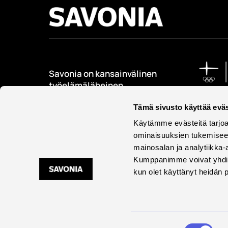
Savonia on kansainvälinen
työelämäläheinen
korkeakoulu, joka
kouluttaa, tutkii, kehittää
Tämä sivusto käyttää eväs
ja innovoi.
Käytämme evästeitä tarjoa
ominaisuuksien tukemisee
Opiskelijoita + 9000
mainosalan ja analytiikka-
Työntekijöitä + 600
Kumppanimme voivat yhdistää 
kun olet käyttänyt heidän 
Saavu
Suostumuksen