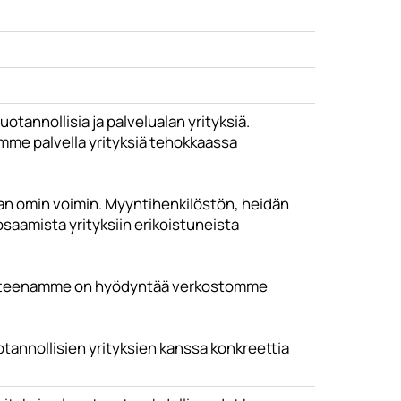
otannollisia ja palvelualan yrityksiä.
mme palvella yrityksiä tehokkaassa
ian omin voimin. Myyntihenkilöstön, heidän
aamista yrityksiin erikoistuneista
oitteenamme on hyödyntää verkostomme
otannollisien yrityksien kanssa konkreettia