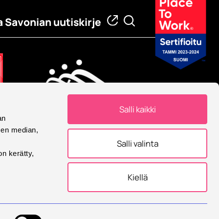
a Savonian uutiskirje
Salli kaikki
an
Eurooppalainen yliopisto
sen median,
Savonia on mukana
Salli valinta
Eurooppalainen yliopisto -
on kerätty,
allianssissa.
Kiellä
tukset