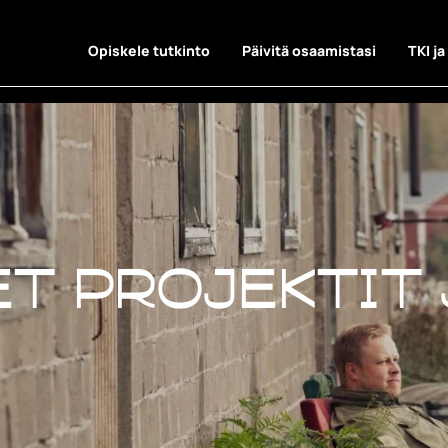
Opiskele tutkinto
Päivitä osaamistasi
TKI ja
t projektit 
t projektit 