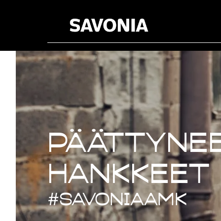
Päättynee
Päättynee
hankkeet
#savoniaAMK