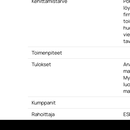
Kehittämistarve
Poh
löy
fir
to
huo
vie
tav
Toimenpiteet
Tulokset
An
ma
Myy
lu
ma
Kumppanit
Rahoittaja
ES