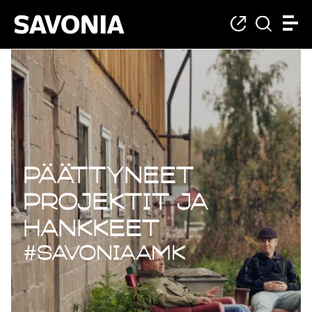
Päättyneet projekt
Päättyneet
projektit ja
hankkeet
#savoniaAMK