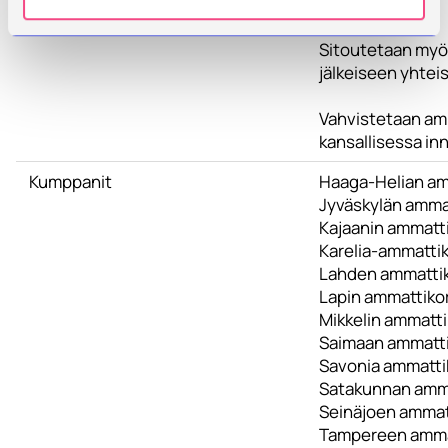
vahvistuu.
Sitoutetaan myös
jälkeiseen yhtei
Vahvistetaan am
kansallisessa i
Kumppanit
Haaga-Helian am
Jyväskylän amma
Kajaanin ammatt
Karelia-ammatti
Lahden ammatti
Lapin ammattiko
Mikkelin ammatt
Saimaan ammatti
Savonia ammatti
Satakunnan amm
Seinäjoen ammat
Tampereen amma