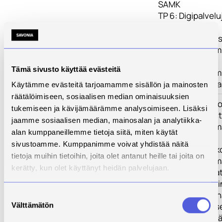
SAMK
TP 6: Digipalvel
MAMK, LAHTI
TP 7: Yrittäjyys
kehittäminen amk
KARELIA
Tämä sivusto käyttää evästeitä
TP 8: Päätössemin
jatkuvuus Haaga
Käytämme evästeitä tarjoamamme sisällön ja mainosten
räätälöimiseen, sosiaalisen median ominaisuuksien
Tulokset
Kehitetään resto
tukemiseen ja kävijämäärämme analysoimiseen. Lisäksi
oppimisympäristö
jaamme sosiaalisen median, mainosalan ja analytiikka-
yhteistoimintama
alan kumppaneillemme tietoja siitä, miten käytät
sivustoamme. Kumppanimme voivat yhdistää näitä
Ammattikorkeako
tietoja muihin tietoihin, joita olet antanut heille tai joita on
yhteistoimintama
kerätty, kun olet käyttänyt heidän palvelujaan.
suomalaisen matk
palveluliiketoim
tutkimustoiminn
Suostumuksen
Välttämätön
vaikuttavuutta se
valinta
kansainvälisessä