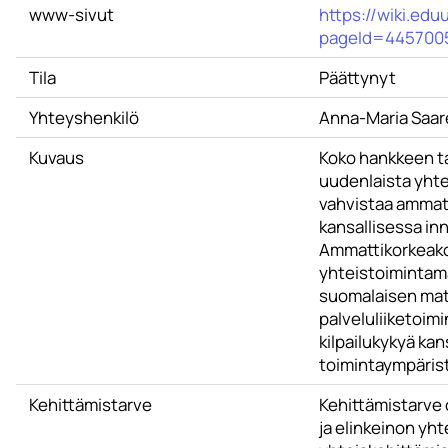
www-sivut
https://wiki.edu
pageId=445700
Tila
Päättynyt
Yhteyshenkilö
Anna-Maria Saar
Kuvaus
Koko hankkeen ta
uudenlaista yhte
vahvistaa ammatt
kansallisessa i
Ammattikorkeako
yhteistoimintama
suomalaisen matk
palveluliiketoim
kilpailukykyä ka
toimintaympäris
Kehittämistarve
Kehittämistarve
ja elinkeinon yh