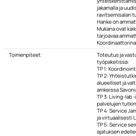
yhteiskehittämi
jakamalla ja uudi
ravitsemisalan t
Hanke on ammatt
Mukana ovat kaik
tarjoavaa ammat
Koordinaattorina
Toimenpiteet
Toteutus ja vas
työpaketissa:
TP 1: Koordinoint
TP 2: Yhteistutk
alueelliset ja va
amkeissa Savoni
TP 3: Living-lab
palvelujen tutk
TP 4: Service Ja
ja virtuaalisesti
TP 5: Service semi
ajatuksen edell