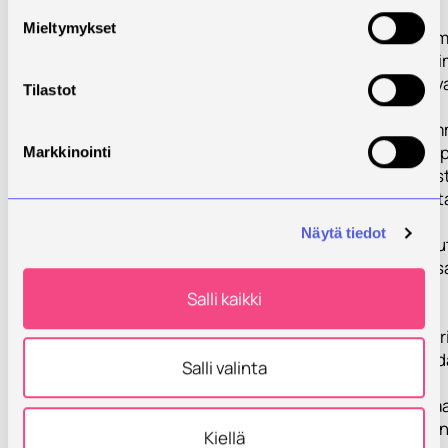
Mieltymykset
Mara-alan tutkim
alueellisen tutk
selkiytetään ja 
Tilastot
Parannetaan amm
henkilöstön ja op
Markkinointi
työelämälähtöis
tutkimustoimint
Näytä tiedot
Restonomikoulut
pedagoginen osa
kehittyvät.
Salli kaikki
Opiskelijoiden y
kehittämällä ped
Salli valinta
Digitaalinen osa
innovaatiotoimin
Kiellä