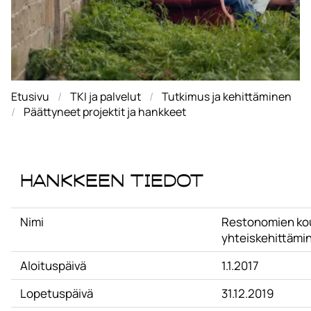
Etusivu
TKI ja palvelut
Tutkimus ja kehittäminen
Päättyneet projektit ja hankkeet
Hankkeen tiedot
Nimi
Restonomien kou
yhteiskehittämi
Aloituspäivä
1.1.2017
Lopetuspäivä
31.12.2019