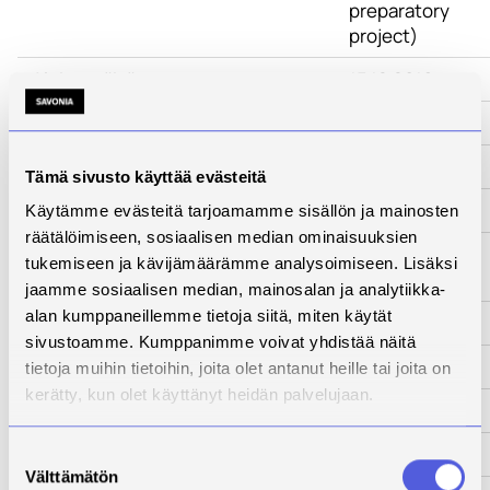
preparatory
project)
Aloituspäivä
15.12.2016
Lopetuspäivä
31.3.2017
www-sivut
-
Tämä sivusto käyttää evästeitä
Tila
Päättynyt
Käytämme evästeitä tarjoamamme sisällön ja mainosten
räätälöimiseen, sosiaalisen median ominaisuuksien
Yhteyshenkilö
Ardita Hoxha-
tukemiseen ja kävijämäärämme analysoimiseen. Lisäksi
Jahja
jaamme sosiaalisen median, mainosalan ja analytiikka-
alan kumppaneillemme tietoja siitä, miten käytät
Kuvaus
sivustoamme. Kumppanimme voivat yhdistää näitä
Kehittämistarve
tietoja muihin tietoihin, joita olet antanut heille tai joita on
kerätty, kun olet käyttänyt heidän palvelujaan.
Toimenpiteet
Tulokset
Suostumuksen
Välttämätön
valinta