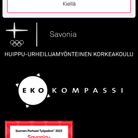
Opiskelijoita + 9000
Kiellä
Työntekijöitä + 600