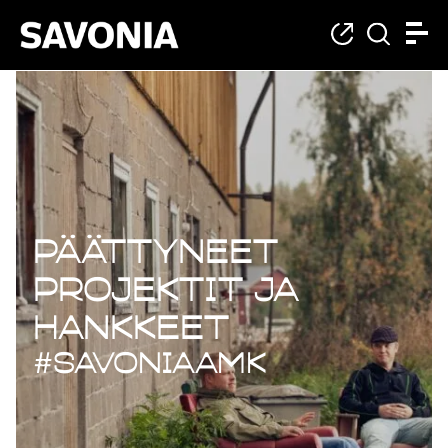
Päättyneet projekt
Päättyneet
projektit ja
hankkeet
#savoniaAMK