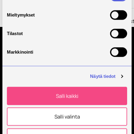
Kumppanit
Rahoittaja
Pohjois-Savon
Mieltymykset
kehittämisrahas
Tilastot
Tilaa Savonian uutiskirje
Markkinointi
Näytä tiedot
Salli kaikki
Savonia on kansainvälinen työelämäläheinen
korkeakoulu, joka kouluttaa, tutkii, kehittää ja
Salli valinta
innovoi.