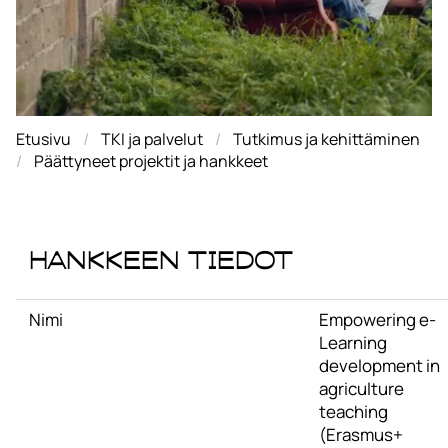
Etusivu
TKI ja palvelut
Tutkimus ja kehittäminen
Päättyneet projektit ja hankkeet
Hankkeen tiedot
Nimi
Empowering e-
Learning
development in
agriculture
teaching
(Erasmus+