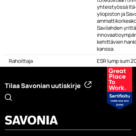
yhteistyössä It
yliopiston ja Sav
ammattikorkeak
Savilahden yrittä
innovaatioympär
kehittävien han
kanssa.
Rahoittaja
ESR lump sum 2
Tilaa Savonian uutiskirje