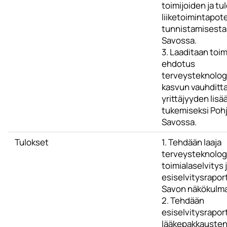
toimijoiden ja tu
liiketoimintapote
tunnistamisesta
Savossa.
3. Laaditaan toi
ehdotus
terveysteknolog
kasvun vauhditta
yrittäjyyden lisä
tukemiseksi Pohj
Savossa.
Tulokset
1. Tehdään laaja
terveysteknolog
toimialaselvitys 
esiselvitysraport
Savon näkökulma
2. Tehdään
esiselvitysraport
lääkepakkauste