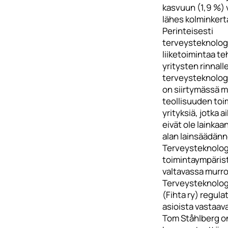
kasvuun (1,9 %) 
lähes kolminkert
Perinteisesti
terveysteknolog
liiketoimintaa t
yritysten rinnall
terveysteknologi
on siirtymässä m
teollisuuden toim
yrityksiä, jotka 
eivät ole lainkaan
alan lainsäädännö
Terveysteknolog
toimintaympäris
valtavassa murr
Terveysteknologi
(Fihta ry) regula
asioista vastaava
Tom Ståhlberg o