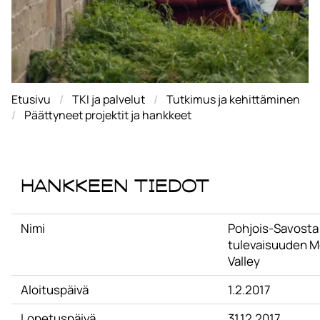
Etusivu
TKI ja palvelut
Tutkimus ja kehittäminen
Päättyneet projektit ja hankkeet
Hankkeen tiedot
Nimi
Pohjois-Savosta
tulevaisuuden M
Valley
Aloituspäivä
1.2.2017
Lopetuspäivä
31.12.2017