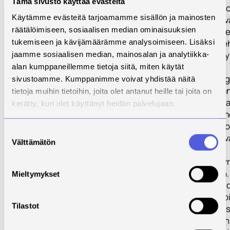
Tämä sivusto käyttää evästeitä
Lainsäädännön o
Käytämme evästeitä tarjoamamme sisällön ja mainosten
toinen merkittäv
räätälöimiseen, sosiaalisen median ominaisuuksien
on valtavan nop
teknologinen keh
tukemiseen ja kävijämäärämme analysoimiseen. Lisäksi
Tämä näkyy erity
jaamme sosiaalisen median, mainosalan ja analytiikka-
voimakkaasti
alan kumppaneillemme tietoja siitä, miten käytät
terveysteknologia
sivustoamme. Kumppanimme voivat yhdistää näitä
sen vaikutus ala
tietoja muihin tietoihin, joita olet antanut heille tai joita on
liiketoimintaan ja
kerätty, kun olet käyttänyt heidän palvelujaan.
tulee olemaan me
Eri toimijat Pohjo
Suostumuksen
Savossa asettav
Välttämätön
valinta
tavoitteita alan
kehitykseen ja y
määrään liittyen.
Mieltymykset
näiden tavoittei
realistisuutta v
Tilastot
todella arvioida 
toimenpidesuun