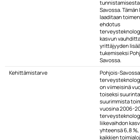
tunnistamisesta
Savossa. Tämän l
laaditaan toime
ehdotus
terveysteknolog
kasvun vauhditta
yrittäjyyden lisä
tukemiseksi Pohj
Savossa.
Kehittämistarve
Pohjois-Savossa
terveysteknolog
on viimeisinä vuo
toiseksi suurinta
suurimmista toim
vuosina 2006-2
terveysteknologi
liikevaihdon kasv
yhteensä 6,8 %,
kaikkien toimialo