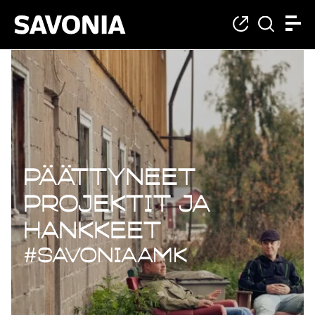
Päättyneet projekt
Päättyneet
projektit ja
hankkeet
#savoniaAMK