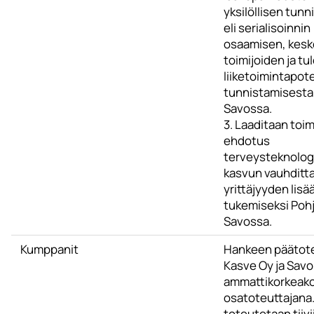
yksilöllisen tun
eli serialisoinnin
osaamisen, kesk
toimijoiden ja tu
liiketoimintapote
tunnistamisesta
Savossa.
3. Laaditaan toi
ehdotus
terveysteknolog
kasvun vauhditta
yrittäjyyden lisä
tukemiseksi Pohj
Savossa.
Kumppanit
Hankeen päätote
Kasve Oy ja Savo
ammattikorkeako
osatoteuttajana
toteutetaan tiivi