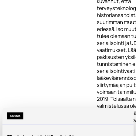
kuvannut, että
terveysteknolog
historiansa toist
suurimman muu
edessä. Iso muut
tulee olemaan t
serialisointi ja U
vaatimukset. Lää
pakkausten yksil
tunnistaminen el
serialisointivaa
lääkeväärennösdi
siirtymäajan pui
voimaan tammik
2019. Toisaalta 
valmistelussa ol
asetus pitää sisä
eli Unique Devic
Identification-
vaatimuksen.