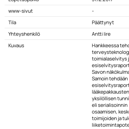
www-sivut
-
Tila
Päättynyt
Yhteyshenkilö
Antti Iire
Kuvaus
Hankkeessa tehd
terveysteknolog
toimialaselvitys 
esiselvitysraport
Savon näkökulma
Samoin tehdään
esiselvitysraport
lääkepakkauste
yksilöllisen tun
eli serialisoinnin
osaamisen, kesk
toimijoiden ja tu
liiketoimintapote