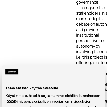
governance.
- To engage the
stakeholders in 
more in-depth
debate on auto
and provide
institutional
perspective on
autonomy by
involving the rec
i.e. this project i
offering a botto
approach.
- To contribute t
constructive
discussion toge
Tämä sivusto käyttää evästeitä
with the Ministri
about the model
Käytämme evästeitä tarjoamamme sisällön ja mainosten
governance to a
räätälöimiseen, sosiaalisen median ominaisuuksien
in Kazakh