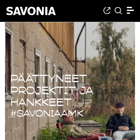
Päättyneet projekt
Päättyneet
projektit ja
hankkeet
#savoniaAMK