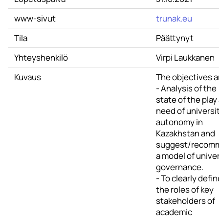
www-sivut
trunak.eu
Tila
Päättynyt
Yhteyshenkilö
Virpi Laukkanen
Kuvaus
The objectives a
- Analysis of the
state of the play
need of universi
autonomy in
Kazakhstan and
suggest/recom
a model of unive
governance.
- To clearly defin
the roles of key
stakeholders of
academic