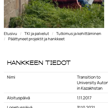
Etusivu
TKI ja palvelut
Tutkimus ja kehittäminen
Päättyneet projektit ja hankkeet
Hankkeen tiedot
Nimi
Transition to
University Aut
in Kazakhstan
Aloituspäivä
1.11.2017
Lopetuspäivä
31.10.2021