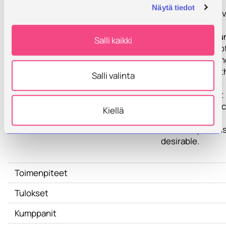
Kehittämistarve
The aim of the
Näytä tiedot
project is to pro
a basis for
consensus arou
Salli kaikki
feasible model o
university auto
for Kazakhstan t
Salli valinta
can help to take
decisions about
what level of fisc
Kiellä
and academic
autonomy that i
desirable.
Toimenpiteet
Tulokset
Kumppanit