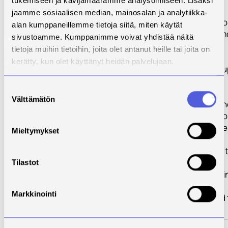
tukemiseen ja kävijämäärämme analysoimiseen. Lisäksi
universities.
jaamme sosiaalisen median, mainosalan ja analytiikka-
- To implement o
alan kumppaneillemme tietoja siitä, miten käytät
pilot basis the 
sivustoamme. Kumppanimme voivat yhdistää näitä
of autonomy.
tietoja muihin tietoihin, joita olet antanut heille tai joita on
- To establish a
kerätty, kun olet käyttänyt heidän palvelujaan.
Consulting Grou
assistance to
Suostumuksen
universities
Välttämätön
valinta
implementing th
governance refo
- To disseminate
Mieltymykset
results and
achievments of 
project and the
Tilastot
experiences gai
by the Partner
Markkinointi
universities and
Ministries.